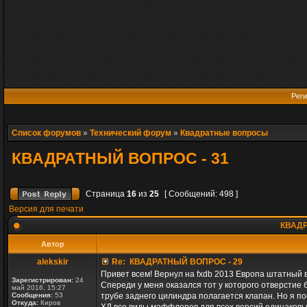
Реги
Список форумов
»
Технический форум
»
Квадратные вопросы
КВАДРАТНЫЙ ВОПРОС - 31
Страница
16
из
25
[ Сообщений: 498 ]
Версия для печати
КВАДР
Автор
alekskir
Re: КВАДРАТНЫЙ ВОПРОС - 29
Привет всем! Вернул на fxdb 2013 Европа штатный в
Зарегистрирован:
24
Спереди у меня оказался тот у которого отверстие 
май 2016, 15:27
Сообщения:
53
трубе заднего цилиндра полагается клапан. Но я по
Откуда:
Киров