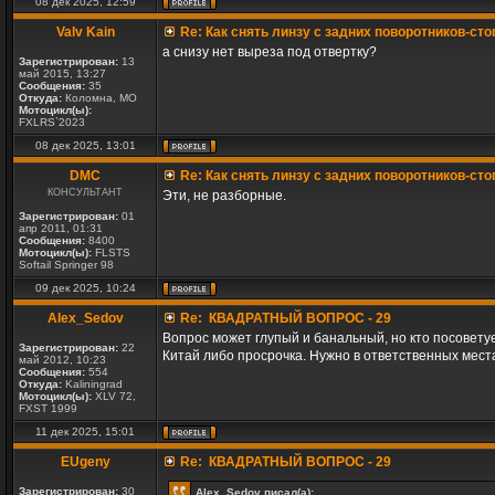
08 дек 2025, 12:59
Valv Kain
Re: Как снять линзу с задних поворотников-сто
а снизу нет выреза под отвертку?
Зарегистрирован:
13
май 2015, 13:27
Сообщения:
35
Откуда:
Коломна, МО
Мотоцикл(ы):
FXLRS`2023
08 дек 2025, 13:01
DMC
Re: Как снять линзу с задних поворотников-сто
КОНСУЛЬТАНТ
Эти, не разборные.
Зарегистрирован:
01
апр 2011, 01:31
Сообщения:
8400
Мотоцикл(ы):
FLSTS
Softail Springer 98
09 дек 2025, 10:24
Alex_Sedov
Re: КВАДРАТНЫЙ ВОПРОС - 29
Вопрос может глупый и банальный, но кто посоветуе
Зарегистрирован:
22
Китай либо просрочка. Нужно в ответственных мест
май 2012, 10:23
Сообщения:
554
Откуда:
Kaliningrad
Мотоцикл(ы):
XLV 72,
FXST 1999
11 дек 2025, 15:01
EUgeny
Re: КВАДРАТНЫЙ ВОПРОС - 29
Зарегистрирован:
30
Alex_Sedov писал(а):