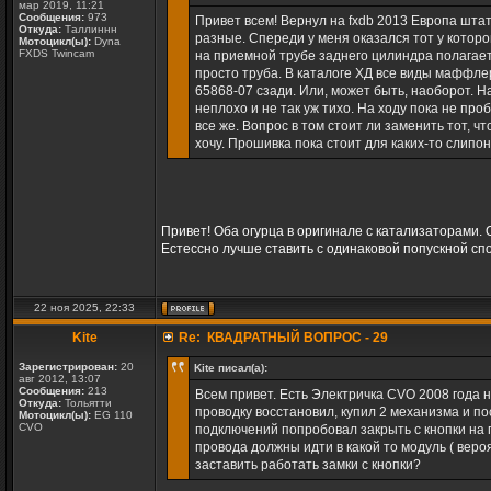
мар 2019, 11:21
Сообщения:
973
Привет всем! Вернул на fxdb 2013 Европа штат
Откуда:
Таллиннн
разные. Спереди у меня оказался тот у которо
Мотоцикл(ы):
Dyna
FXDS Twincam
на приемной трубе заднего цилиндра полагает
просто труба. В каталоге ХД все виды маффле
65868-07 сзади. Или, может быть, наоборот. Н
неплохо и не так уж тихо. На ходу пока не про
все же. Вопрос в том стоит ли заменить тот, 
хочу. Прошивка пока стоит для каких-то слипон
Привет! Оба огурца в оригинале с катализаторами.
Естессно лучше ставить с одинаковой попускной сп
22 ноя 2025, 22:33
Kite
Re: КВАДРАТНЫЙ ВОПРОС - 29
Зарегистрирован:
20
Kite писал(а):
авг 2012, 13:07
Сообщения:
213
Всем привет. Есть Электричка CVO 2008 года 
Откуда:
Тольятти
проводку восстановил, купил 2 механизма и по
Мотоцикл(ы):
EG 110
CVO
подключений попробовал закрыть с кнопки на п
провода должны идти в какой то модуль ( вероя
заставить работать замки с кнопки?