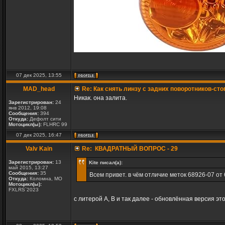
07 дек 2025, 13:55
MAD_head
Re: Как снять линзу с задних поворотников-сто
Никак. она залита.
Зарегистрирован:
24
янв 2012, 19:08
Сообщения:
394
Откуда:
Дефолт сити
Мотоцикл(ы):
FLHRC 99
07 дек 2025, 16:47
Valv Kain
Re: КВАДРАТНЫЙ ВОПРОС - 29
Зарегистрирован:
13
Kite писал(а):
май 2015, 13:27
Сообщения:
35
Всем привет. в чём отличие меток 68926-07 от
Откуда:
Коломна, МО
Мотоцикл(ы):
FXLRS`2023
с литерой А, В и так далее - обновлённая версия эт