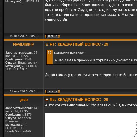
ХД все виды маффлеров для всех версий одинаковы
Мотоцикл(ы):
FXDB*13
быть, наоборот. На обоих написано хд интернешнл. В
пока не пробовал. Смущает, что один глушитель явно
тот, что сзади на полноценный так сказать. А може
слипонов SE.
19 ноя 2025, 20:38
NeviDimk@
Re: КВАДРАТНЫЙ ВОПРОС - 29
Зарегистрирован:
04
DarkMonk писал(а):
ноя 2012, 12:24
Сообщения:
1340
А что там за пружины в тормозных дисках? Да
Откуда:
Владивосток
Мотоцикл(ы):
FLHRXS
114", FLD 103"
Диски к колесу крепятся через специальные болты и
21 ноя 2025, 08:34
grub
Re: КВАДРАТНЫЙ ВОПРОС - 29
А это собственно зачем? Это плавающий диск котор
Зарегистрирован:
14
авг 2014, 11:35
Сообщения:
3370
Откуда:
Королев,
Владимир
Мотоцикл(ы):
FLHTC1991;
HondaSlasher400