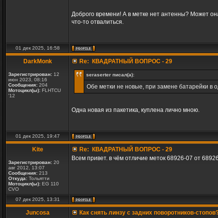
Доброго времени! А в метке нет антенны? Может он
что-то отвалиться.
01 дек 2025, 16:58
DarkMonk
Re: КВАДРАТНЫЙ ВОПРОС - 29
Зарегистрирован:
12
seraserter писал(а):
июн 2023, 08:16
Сообщения:
204
Обе метки не новые, при замене батарейки в о
Мотоцикл(ы):
FLHTCU
'12
Одна новая из пакетика, куплена лично мною.
01 дек 2025, 19:47
Kite
Re: КВАДРАТНЫЙ ВОПРОС - 29
Всем привет. в чём отличие меток 68926-07 от 6892
Зарегистрирован:
20
авг 2012, 13:07
Сообщения:
213
Откуда:
Тольятти
Мотоцикл(ы):
EG 110
CVO
07 дек 2025, 13:31
Juncosa
Как снять линзу с задних поворотников-стопов