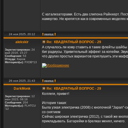
С катализаторами. Есть два слипона Райнхерт. Пост
намертво. Не крепятся как в современных моделях к
24 ноя 2025, 20:12
alekskir
Re: КВАДРАТНЫЙ ВОПРОС - 29
А случалось ли кому ставить в такие флейты шайбы 
Зарегистрирован:
24
биг радиусы. Удивительный эффект за копейки. Звук
май 2016, 15:27
Сообщения:
53
что других простых вариантов приглушить эти маф
Откуда:
Киров
Мотоцикл(ы):
FXDB*13
26 ноя 2025, 21:43
DarkMonk
Re: КВАДРАТНЫЙ ВОПРОС - 29
Коллеги, привет!
Зарегистрирован:
12
июн 2023, 08:16
Сообщения:
204
История такая:
Мотоцикл(ы):
FLHTCU
Была узкая электричка (2008) с кнопочной "Japan"-с
'12
со снятием
Сейчас широкая электричка (2012), с такой же кноп
прикладывать. Батарейки в брелках менял, ничего.