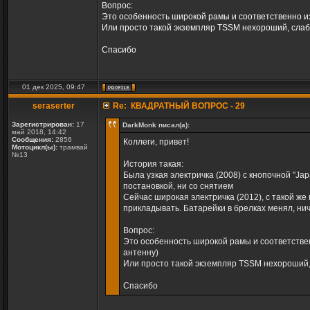
Вопрос:
Это особенность широкой рамы и соответственно из
Или просто такой экземпляр TSSM нехороший, слабе
Спасибо
01 дек 2025, 09:47
seraserter
Re: КВАДРАТНЫЙ ВОПРОС - 29
Зарегистрирован:
17
DarkMonk писал(а):
май 2018, 14:42
Сообщения:
2856
Коллеги, привет!
Мотоцикл(ы):
трамвай
№13
История такая:
Была узкая электричка (2008) с кнопочной "Jap
постановкой, ни со снятием
Сейчас широкая электричка (2012), с такой же
прикладывать. Батарейки в брелках менял, нич
Вопрос:
Это особенность широкой рамы и соответствен
антенну)
Или просто такой экземпляр TSSM нехороший, 
Спасибо