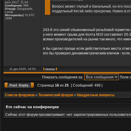
июл 2017, 11:04
Сообщения:
986
Вопрос может глупый и банальный, но кто посо
Откуда:
Daugavpils,
поддельный Китай либо просрочка. Нужно в от
Latvia
Мотоцикл(ы):
FLSTC
1999
243-й это cиний обыкновенный резьбовой герметик 
у него момент срыва для болта М10 составляет 20-
всяких производителей на рынке так много, что име
я бы сделал проще если действительно места ответ
его бы проверил динамометрическим ключом - если д
11 дек 2025, 16:54
Показать сообщения за:
Поле 
Страница
16
из
25
[ Сообщений: 498 ]
Список форумов
»
Технический форум
»
Квадратные вопросы
Кто сейчас на конференции
Сейчас этот форум просматривают: нет зарегистрированных пользователе