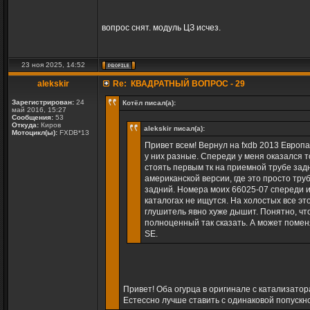
вопрос снят. модуль ЦЗ исчез.
23 ноя 2025, 14:52
alekskir
Re: КВАДРАТНЫЙ ВОПРОС - 29
Зарегистрирован:
24
Котёл писал(а):
май 2016, 15:27
Сообщения:
53
Откуда:
Киров
alekskir писал(а):
Мотоцикл(ы):
FXDB*13
Привет всем! Вернул на fxdb 2013 Европ
у них разные. Спереди у меня оказался т
стоять первым тк на приемной трубе зад
американской версии, где это просто тр
задний. Номера моих 66025-07 спереди и
каталогах не ищутся. На холостых все это
глушитель явно хуже дышит. Понятно, что 
полноценный так сказать. А может помен
SE.
Привет! Оба огурца в оригинале с катализато
Естессно лучше ставить с одинаковой попускн