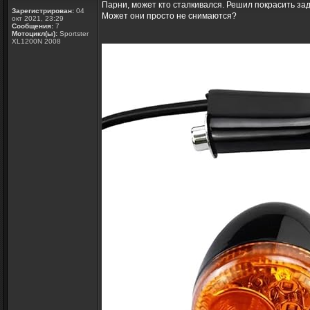
Парни, может кто сталкивался. Решил покрасить задн
Зарегистрирован:
04
Может они просто не снимаются?
окт 2021, 23:29
Сообщения:
7
Мотоцикл(ы):
Sportster
XL1200N 2008