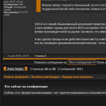
июл 2017, 11:04
Сообщения:
986
Вопрос может глупый и банальный, но кто посо
Откуда:
Daugavpils,
поддельный Китай либо просрочка. Нужно в от
Latvia
Мотоцикл(ы):
FLSTC
1999
243-й это cиний обыкновенный резьбовой герметик 
у него момент срыва для болта М10 составляет 20-
всяких производителей на рынке так много, что име
я бы сделал проще если действительно места ответ
его бы проверил динамометрическим ключом - если д
11 дек 2025, 16:54
Показать сообщения за:
Поле 
Страница
16
из
25
[ Сообщений: 498 ]
Список форумов
»
Технический форум
»
Квадратные вопросы
Кто сейчас на конференции
Сейчас этот форум просматривают: нет зарегистрированных пользователе