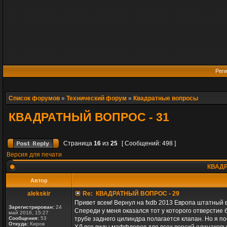
Реги
Список форумов
»
Технический форум
»
Квадратные вопросы
КВАДРАТНЫЙ ВОПРОС - 31
Страница
16
из
25
[ Сообщений: 498 ]
Версия для печати
КВАДР
Автор
alekskir
Re: КВАДРАТНЫЙ ВОПРОС - 29
Привет всем! Вернул на fxdb 2013 Европа штатный в
Зарегистрирован:
24
Спереди у меня оказался тот у которого отверстие 
май 2016, 15:27
Сообщения:
53
трубе заднего цилиндра полагается клапан. Но я по
Откуда:
Киров