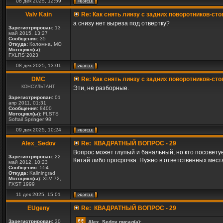
08 дек 2025, 12:59
Valv Kain
Re: Как снять линзу с задних поворотников-сто
а снизу нет выреза под отвертку?
Зарегистрирован:
13
май 2015, 13:27
Сообщения:
35
Откуда:
Коломна, МО
Мотоцикл(ы):
FXLRS`2023
08 дек 2025, 13:01
DMC
Re: Как снять линзу с задних поворотников-сто
КОНСУЛЬТАНТ
Эти, не разборные.
Зарегистрирован:
01
апр 2011, 01:31
Сообщения:
8400
Мотоцикл(ы):
FLSTS
Softail Springer 98
09 дек 2025, 10:24
Alex_Sedov
Re: КВАДРАТНЫЙ ВОПРОС - 29
Вопрос может глупый и банальный, но кто посоветуе
Зарегистрирован:
22
Китай либо просрочка. Нужно в ответственных мест
май 2012, 10:23
Сообщения:
554
Откуда:
Kaliningrad
Мотоцикл(ы):
XLV 72,
FXST 1999
11 дек 2025, 15:01
EUgeny
Re: КВАДРАТНЫЙ ВОПРОС - 29
Зарегистрирован:
30
Alex_Sedov писал(а):