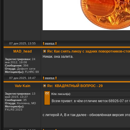
07 дек 2025, 13:55
MAD_head
Re: Как снять линзу с задних поворотников-сто
Никак. она залита.
Зарегистрирован:
24
янв 2012, 19:08
Сообщения:
394
Откуда:
Дефолт сити
Мотоцикл(ы):
FLHRC 99
07 дек 2025, 16:47
Valv Kain
Re: КВАДРАТНЫЙ ВОПРОС - 29
Зарегистрирован:
13
Kite писал(а):
май 2015, 13:27
Сообщения:
35
Всем привет. в чём отличие меток 68926-07 от
Откуда:
Коломна, МО
Мотоцикл(ы):
FXLRS`2023
с литерой А, В и так далее - обновлённая версия эт