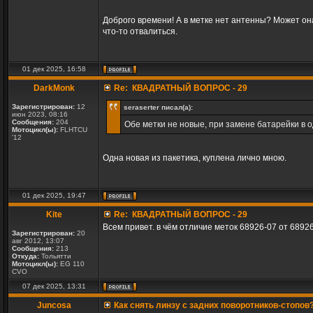
Доброго времени! А в метке нет антенны? Может он
что-то отвалиться.
01 дек 2025, 16:58
DarkMonk
Re: КВАДРАТНЫЙ ВОПРОС - 29
Зарегистрирован:
12
seraserter писал(а):
июн 2023, 08:16
Сообщения:
204
Обе метки не новые, при замене батарейки в о
Мотоцикл(ы):
FLHTCU
'12
Одна новая из пакетика, куплена лично мною.
01 дек 2025, 19:47
Kite
Re: КВАДРАТНЫЙ ВОПРОС - 29
Всем привет. в чём отличие меток 68926-07 от 6892
Зарегистрирован:
20
авг 2012, 13:07
Сообщения:
213
Откуда:
Тольятти
Мотоцикл(ы):
EG 110
CVO
07 дек 2025, 13:31
Juncosa
Как снять линзу с задних поворотников-стопов