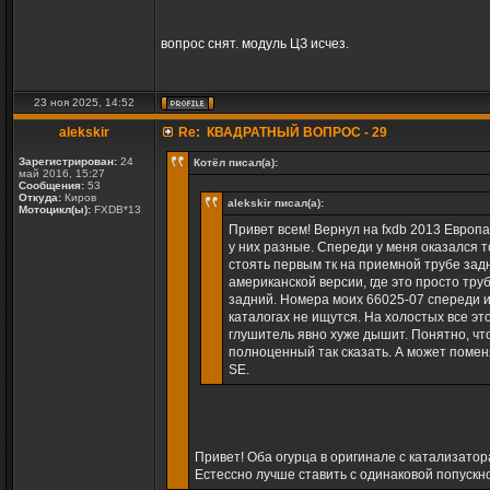
вопрос снят. модуль ЦЗ исчез.
23 ноя 2025, 14:52
alekskir
Re: КВАДРАТНЫЙ ВОПРОС - 29
Зарегистрирован:
24
Котёл писал(а):
май 2016, 15:27
Сообщения:
53
Откуда:
Киров
alekskir писал(а):
Мотоцикл(ы):
FXDB*13
Привет всем! Вернул на fxdb 2013 Европ
у них разные. Спереди у меня оказался т
стоять первым тк на приемной трубе зад
американской версии, где это просто тр
задний. Номера моих 66025-07 спереди и
каталогах не ищутся. На холостых все это
глушитель явно хуже дышит. Понятно, что 
полноценный так сказать. А может помен
SE.
Привет! Оба огурца в оригинале с катализато
Естессно лучше ставить с одинаковой попускн