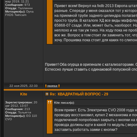
мар 2019, 11:21
Сообщения:
973
Привет всем! Вернул на fxdb 2013 Европа штат
Откуда:
Таллиннн
разные. Спереди у меня оказался тот у которо
Мотоцикл(ы):
Dyna
FXDS Twincam
на приемной трубе заднего цилиндра полагает
просто труба. В каталоге ХД все виды маффле
65868-07 сзади. Или, может быть, наоборот. Н
неплохо и не так уж тихо. На ходу пока не про
все же. Вопрос в том стоит ли заменить тот, 
хочу. Прошивка пока стоит для каких-то слипон
Привет! Оба огурца в оригинале с катализаторами.
Естессно лучше ставить с одинаковой попускной сп
22 ноя 2025, 22:33
Kite
Re: КВАДРАТНЫЙ ВОПРОС - 29
Зарегистрирован:
20
Kite писал(а):
авг 2012, 13:07
Сообщения:
213
Всем привет. Есть Электричка CVO 2008 года 
Откуда:
Тольятти
проводку восстановил, купил 2 механизма и по
Мотоцикл(ы):
EG 110
CVO
подключений попробовал закрыть с кнопки на п
провода должны идти в какой то модуль ( вероя
заставить работать замки с кнопки?