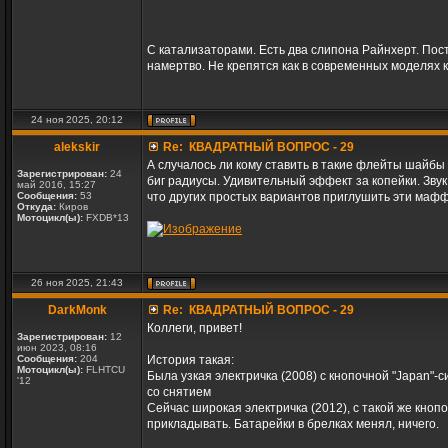
С катализаторами. Есть два слипона Райнхерт. Пост
намертво. Не крепятся как в современных моделях к
24 ноя 2025, 20:12
alekskir
Re: КВАДРАТНЫЙ ВОПРОС - 29
А случалось ли кому ставить в такие флейты шайбы 
Зарегистрирован:
24
биг радиусы. Удивительный эффект за копейки. Звук
май 2016, 15:27
Сообщения:
53
что других простых вариантов приглушить эти маф
Откуда:
Киров
Мотоцикл(ы):
FXDB*13
26 ноя 2025, 21:43
DarkMonk
Re: КВАДРАТНЫЙ ВОПРОС - 29
Коллеги, привет!
Зарегистрирован:
12
июн 2023, 08:16
Сообщения:
204
История такая:
Мотоцикл(ы):
FLHTCU
Была узкая электричка (2008) с кнопочной "Japan"-с
'12
со снятием
Сейчас широкая электричка (2012), с такой же кноп
прикладывать. Батарейки в брелках менял, ничего.