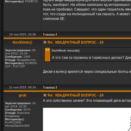
ХД все виды маффлеров для всех версий одинаковы
Мотоцикл(ы):
FXDB*13
быть, наоборот. На обоих написано хд интернешнл. В
пока не пробовал. Смущает, что один глушитель явно
тот, что сзади на полноценный так сказать. А може
слипонов SE.
19 ноя 2025, 20:38
NeviDimk@
Re: КВАДРАТНЫЙ ВОПРОС - 29
Зарегистрирован:
04
DarkMonk писал(а):
ноя 2012, 12:24
Сообщения:
1340
А что там за пружины в тормозных дисках? Да
Откуда:
Владивосток
Мотоцикл(ы):
FLHRXS
114", FLD 103"
Диски к колесу крепятся через специальные болты и
21 ноя 2025, 08:34
grub
Re: КВАДРАТНЫЙ ВОПРОС - 29
А это собственно зачем? Это плавающий диск котор
Зарегистрирован:
14
авг 2014, 11:35
Сообщения:
3370
Откуда:
Королев,
Владимир
Мотоцикл(ы):
FLHTC1991;
HondaSlasher400