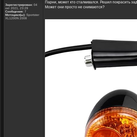
Парни, может кто сталкивался. Решил покрасить задн
Зарегистрирован:
04
Может они просто не снимаются?
окт 2021, 23:29
Сообщения:
7
Мотоцикл(ы):
Sportster
XL1200N 2008