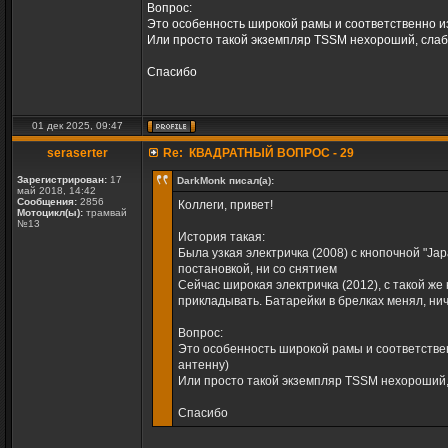
Вопрос:
Это особенность широкой рамы и соответственно из
Или просто такой экземпляр TSSM нехороший, слабе
Спасибо
01 дек 2025, 09:47
seraserter
Re: КВАДРАТНЫЙ ВОПРОС - 29
Зарегистрирован:
17
DarkMonk писал(а):
май 2018, 14:42
Сообщения:
2856
Коллеги, привет!
Мотоцикл(ы):
трамвай
№13
История такая:
Была узкая электричка (2008) с кнопочной "Jap
постановкой, ни со снятием
Сейчас широкая электричка (2012), с такой же
прикладывать. Батарейки в брелках менял, нич
Вопрос:
Это особенность широкой рамы и соответствен
антенну)
Или просто такой экземпляр TSSM нехороший, 
Спасибо