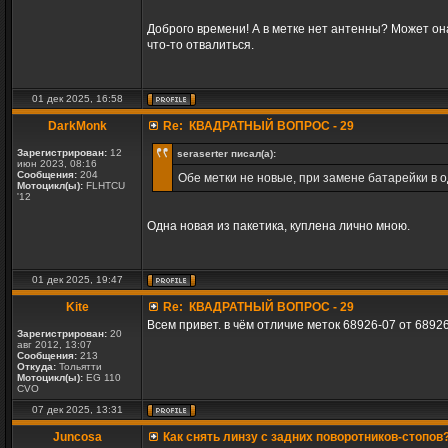
Доброго времени! А в метке нет антенны? Может он
что-то отвалиться.
01 дек 2025, 16:58
DarkMonk
Re: КВАДРАТНЫЙ ВОПРОС - 29
Зарегистрирован:
12
seraserter писал(а):
июн 2023, 08:16
Сообщения:
204
Обе метки не новые, при замене батарейки в о
Мотоцикл(ы):
FLHTCU
'12
Одна новая из пакетика, куплена лично мною.
01 дек 2025, 19:47
Kite
Re: КВАДРАТНЫЙ ВОПРОС - 29
Всем привет. в чём отличие меток 68926-07 от 6892
Зарегистрирован:
20
авг 2012, 13:07
Сообщения:
213
Откуда:
Тольятти
Мотоцикл(ы):
EG 110
CVO
07 дек 2025, 13:31
Juncosa
Как снять линзу с задних поворотников-стопов