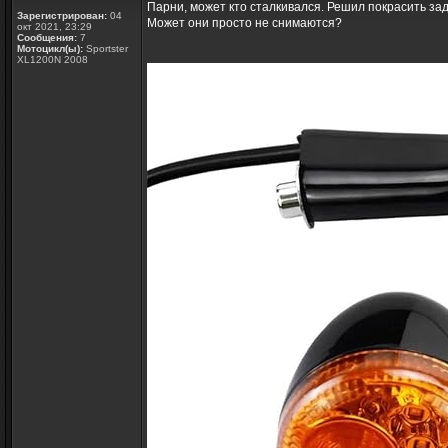
Парни, может кто сталкивался. Решил покрасить задн
Зарегистрирован:
04
Может они просто не снимаются?
окт 2021, 23:29
Сообщения:
7
Мотоцикл(ы):
Sportster
XL1200N 2008