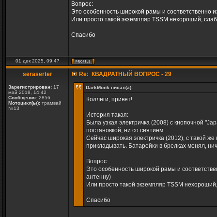
Вопрос:
Это особенность широкой рамы и соответственно из
Или просто такой экземпляр TSSM нехороший, слабе
Спасибо
01 дек 2025, 09:47
seraserter
Re: КВАДРАТНЫЙ ВОПРОС - 29
Зарегистрирован:
17
DarkMonk писал(а):
май 2018, 14:42
Сообщения:
2856
Коллеги, привет!
Мотоцикл(ы):
трамвай
№13
История такая:
Была узкая электричка (2008) с кнопочной "Jap
постановкой, ни со снятием
Сейчас широкая электричка (2012), с такой же
прикладывать. Батарейки в брелках менял, нич
Вопрос:
Это особенность широкой рамы и соответствен
антенну)
Или просто такой экземпляр TSSM нехороший, 
Спасибо