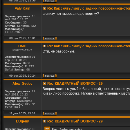
08 дек 2025, 12:59
Valv Kain
Re: Как снять линзу с задних поворотников-сто
а снизу нет выреза под отвертку?
Зарегистрирован:
13
май 2015, 13:27
Сообщения:
35
Откуда:
Коломна, МО
Мотоцикл(ы):
FXLRS`2023
08 дек 2025, 13:01
DMC
Re: Как снять линзу с задних поворотников-сто
КОНСУЛЬТАНТ
Эти, не разборные.
Зарегистрирован:
01
апр 2011, 01:31
Сообщения:
8400
Мотоцикл(ы):
FLSTS
Softail Springer 98
09 дек 2025, 10:24
Alex_Sedov
Re: КВАДРАТНЫЙ ВОПРОС - 29
Вопрос может глупый и банальный, но кто посоветуе
Зарегистрирован:
22
Китай либо просрочка. Нужно в ответственных мест
май 2012, 10:23
Сообщения:
554
Откуда:
Kaliningrad
Мотоцикл(ы):
XLV 72,
FXST 1999
11 дек 2025, 15:01
EUgeny
Re: КВАДРАТНЫЙ ВОПРОС - 29
Зарегистрирован:
30
Alex_Sedov писал(а):