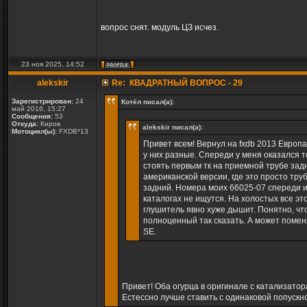
вопрос снят. модуль ЦЗ исчез.
23 ноя 2025, 14:52
alekskir
Re: КВАДРАТНЫЙ ВОПРОС - 29
Зарегистрирован:
24
Котёл писал(а):
май 2016, 15:27
Сообщения:
53
Откуда:
Киров
alekskir писал(а):
Мотоцикл(ы):
FXDB*13
Привет всем! Вернул на fxdb 2013 Европ
у них разные. Спереди у меня оказался т
стоять первым тк на приемной трубе зад
американской версии, где это просто тр
задний. Номера моих 66025-07 спереди и
каталогах не ищутся. На холостых все это
глушитель явно хуже дышит. Понятно, что 
полноценный так сказать. А может помен
SE.
Привет! Оба огурца в оригинале с катализато
Естессно лучше ставить с одинаковой попускн