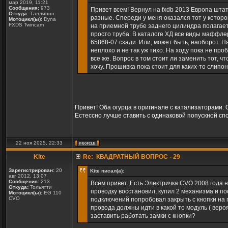
мар 2019, 11:21
Сообщения:
973
Привет всем! Вернул на fxdb 2013 Европа штат
Откуда:
Таллиннн
разные. Спереди у меня оказался тот у которо
Мотоцикл(ы):
Dyna
FXDS Twincam
на приемной трубе заднего цилиндра полагает
просто труба. В каталоге ХД все виды маффле
65868-07 сзади. Или, может быть, наоборот. Н
неплохо и не так уж тихо. На ходу пока не про
все же. Вопрос в том стоит ли заменить тот, 
хочу. Прошивка пока стоит для каких-то слипон
Привет! Оба огурца в оригинале с катализаторами.
Естессно лучше ставить с одинаковой попускной сп
22 ноя 2025, 22:33
Kite
Re: КВАДРАТНЫЙ ВОПРОС - 29
Зарегистрирован:
20
Kite писал(а):
авг 2012, 13:07
Сообщения:
213
Всем привет. Есть Электричка CVO 2008 года 
Откуда:
Тольятти
проводку восстановил, купил 2 механизма и по
Мотоцикл(ы):
EG 110
CVO
подключений попробовал закрыть с кнопки на п
провода должны идти в какой то модуль ( вероя
заставить работать замки с кнопки?