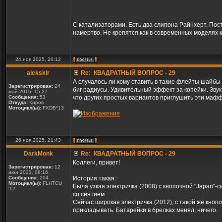
С катализаторами. Есть два слипона Райнхерт. Пост
намертво. Не крепятся как в современных моделях к
24 ноя 2025, 20:12
alekskir
Re: КВАДРАТНЫЙ ВОПРОС - 29
А случалось ли кому ставить в такие флейты шайбы 
Зарегистрирован:
24
биг радиусы. Удивительный эффект за копейки. Звук
май 2016, 15:27
Сообщения:
53
что других простых вариантов приглушить эти маф
Откуда:
Киров
Мотоцикл(ы):
FXDB*13
26 ноя 2025, 21:43
DarkMonk
Re: КВАДРАТНЫЙ ВОПРОС - 29
Коллеги, привет!
Зарегистрирован:
12
июн 2023, 08:16
Сообщения:
204
История такая:
Мотоцикл(ы):
FLHTCU
Была узкая электричка (2008) с кнопочной "Japan"-с
'12
со снятием
Сейчас широкая электричка (2012), с такой же кноп
прикладывать. Батарейки в брелках менял, ничего.