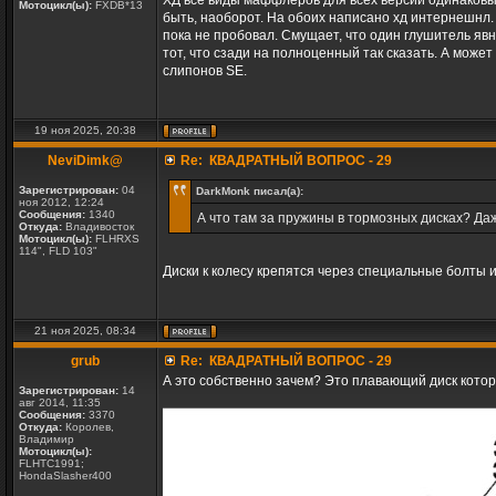
ХД все виды маффлеров для всех версий одинаковы
Мотоцикл(ы):
FXDB*13
быть, наоборот. На обоих написано хд интернешнл. В
пока не пробовал. Смущает, что один глушитель явно
тот, что сзади на полноценный так сказать. А може
слипонов SE.
19 ноя 2025, 20:38
NeviDimk@
Re: КВАДРАТНЫЙ ВОПРОС - 29
Зарегистрирован:
04
DarkMonk писал(а):
ноя 2012, 12:24
Сообщения:
1340
А что там за пружины в тормозных дисках? Да
Откуда:
Владивосток
Мотоцикл(ы):
FLHRXS
114", FLD 103"
Диски к колесу крепятся через специальные болты и
21 ноя 2025, 08:34
grub
Re: КВАДРАТНЫЙ ВОПРОС - 29
А это собственно зачем? Это плавающий диск котор
Зарегистрирован:
14
авг 2014, 11:35
Сообщения:
3370
Откуда:
Королев,
Владимир
Мотоцикл(ы):
FLHTC1991;
HondaSlasher400