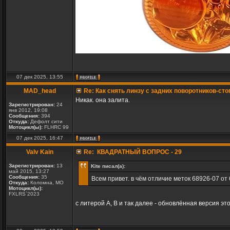
07 дек 2025, 13:55
MAD_head
Re: Как снять линзу с задних поворотников-сто
Никак. она залита.
Зарегистрирован:
24
янв 2012, 19:08
Сообщения:
394
Откуда:
Дефолт сити
Мотоцикл(ы):
FLHRC 99
07 дек 2025, 16:47
Valv Kain
Re: КВАДРАТНЫЙ ВОПРОС - 29
Зарегистрирован:
13
Kite писал(а):
май 2015, 13:27
Сообщения:
35
Всем привет. в чём отличие меток 68926-07 от
Откуда:
Коломна, МО
Мотоцикл(ы):
FXLRS`2023
с литерой А, В и так далее - обновлённая версия эт