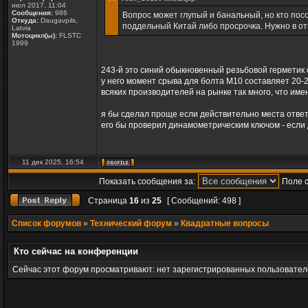
июл 2017, 11:04
Сообщения:
986
Вопрос может глупый и банальный, но кто посо
Откуда:
Daugavpils,
поддельный Китай либо просрочка. Нужно в от
Latvia
Мотоцикл(ы):
FLSTC
1999
243-й это cиний обыкновенный резьбовой герметик 
у него момент срыва для болта М10 составляет 20-
всяких производителей на рынке так много, что име
я бы сделал проще если действительно места ответ
его бы проверил динамометрическим ключом - если д
11 дек 2025, 16:54
Показать сообщения за:
Поле 
Страница
16
из
25
[ Сообщений: 498 ]
Список форумов
»
Технический форум
»
Квадратные вопросы
Кто сейчас на конференции
Сейчас этот форум просматривают: нет зарегистрированных пользователе