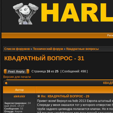
Реги
Список форумов
»
Технический форум
»
Квадратные вопросы
КВАДРАТНЫЙ ВОПРОС - 31
Страница
16
из
25
[ Сообщений: 498 ]
Версия для печати
КВАДР
Автор
alekskir
Re: КВАДРАТНЫЙ ВОПРОС - 29
Привет всем! Вернул на fxdb 2013 Европа штатный в
Зарегистрирован:
24
Спереди у меня оказался тот у которого отверстие 
май 2016, 15:27
Сообщения:
53
трубе заднего цилиндра полагается клапан. Но я по
Откуда:
Киров