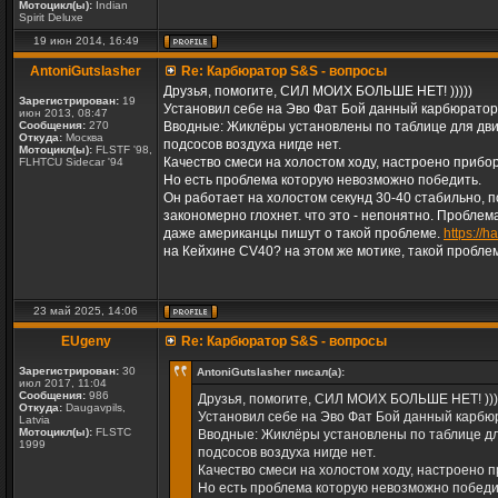
Мотоцикл(ы):
Indian
Spirit Deluxe
19 июн 2014, 16:49
AntoniGutslasher
Re: Карбюратор S&S - вопросы
Друзья, помогите, СИЛ МОИХ БОЛЬШЕ НЕТ! )))))
Зарегистрирован:
19
Установил себе на Эво Фат Бой данный карбюратор
июн 2013, 08:47
Сообщения:
270
Вводные: Жиклёры установлены по таблице для дви
Откуда:
Москва
подсосов воздуха нигде нет.
Мотоцикл(ы):
FLSTF '98,
Качество смеси на холостом ходу, настроено прибо
FLHTCU Sidecar '94
Но есть проблема которую невозможно победить.
Он работает на холостом секунд 30-40 стабильно, п
закономерно глохнет. что это - непонятно. Проблем
даже американцы пишут о такой проблеме.
https://
на Кейхине CV40? на этом же мотике, такой пробле
23 май 2025, 14:06
EUgeny
Re: Карбюратор S&S - вопросы
Зарегистрирован:
30
AntoniGutslasher писал(а):
июл 2017, 11:04
Сообщения:
986
Друзья, помогите, СИЛ МОИХ БОЛЬШЕ НЕТ! )))
Откуда:
Daugavpils,
Установил себе на Эво Фат Бой данный карбю
Latvia
Мотоцикл(ы):
FLSTC
Вводные: Жиклёры установлены по таблице дл
1999
подсосов воздуха нигде нет.
Качество смеси на холостом ходу, настроено 
Но есть проблема которую невозможно победи