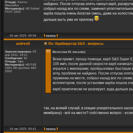
Откуда:
Ханты-
найдено. После отпуска опять скинул карб, раскрут
Мансийск
собрал назад все по схеме, заменил уплотнительно
Мотоцикл(ы):
HD Softail
FXST 2005
карба пошла очень богатая смесь, даже на холостом
дальше рыть ума не приложу
19 авг 2025, 08:56
andreu5
Re: Карбюратор S&S - вопросы
Зарегистрирован:
05
Вячеслав 81 писал(а):
апр 2011, 18:21
Сообщения:
92
Всем привет, прошу помощи, карб S&S Super E
Откуда:
Уфа
105 км/ч, после данной скорости карб начинал
Мотоцикл(ы):
HD FXE
1981,HD sportster 883
игрался с жиклерами, пробрызгивал быстрым з
2002
иглу, проблем не найдено. После отпуска опят
пружинка на месте, собрал назад все по схем
коллектором, после установки карба пошла оче
карб практически не реагирует, куда дальше 
так, на всякий случай, в секции ускорительного нас
мембрану) - всё на месте? собственно вопрос - если
19 авг 2025, 09:41