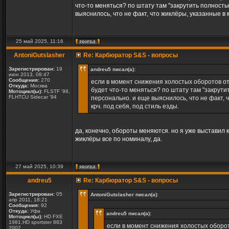
что-то меняться? по штату там "закрутить полност
выяснилось, что не факт, что жиклёры, указанные в 
25 май 2025, 11:16
AntoniGutslasher
Re: Карбюратор S&S - вопросы
Зарегистрирован:
19
andreu5 писал(а):
июн 2013, 08:47
Сообщения:
270
если в момент снижения холостых оборотов от
Откуда:
Москва
будет что-то меняться? по штату там "закрут
Мотоцикл(ы):
FLSTF '98,
FLHTCU Sidecar '94
персонально. и еще выяснилось, что не факт, 
крч. под себя, под стиль езды.
да, конечно, обороты меняются. но я уже выставил к
жиклёры все по номиналу, да.
27 май 2025, 10:39
andreu5
Re: Карбюратор S&S - вопросы
Зарегистрирован:
05
AntoniGutslasher писал(а):
апр 2011, 18:21
Сообщения:
92
Откуда:
Уфа
andreu5 писал(а):
Мотоцикл(ы):
HD FXE
1981,HD sportster 883
если в момент снижения холостых оборот
2002