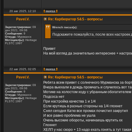
20 авг 2025, 12:10
Pavel.V.
Re: Карбюратор S&S - вопросы
Зарегистрирован:
09
Wrench писал(а):
дек 2021, 09:06
Сообщения:
9
Подскажите пожалуйста, после всех настроек
Откуда:
Мурманск
Мотоцикл(ы):
Heritage
FLSTC 1997
Привет
На мой взгляд да значительно интереснее + настро
22 авг 2025, 02:05
Pavel.V.
Re: Карбюратор S&S - вопросы
Ребята всем привет с солнечного Мурманска за бор
Зарегистрирован:
09
Вчера выехали в дождь промчать и случилось вот та
дек 2021, 09:06
Сообщения:
9
Мотике на холостом ходу с убранным обогатителем 
Откуда:
Мурманск
Подсоса нет
Мотоцикл(ы):
Heritage
При настройка качества 1 и 1/4
FLSTC 1997
Если крутишь в разные стороны на 1/4 глохнет
Снял сегодня Катю все промах почистил закрутил
И все равно проблема не ушла
Очень высокие обороты, начинаешь крутить хх
Глохнет
ХЕЛП у нас скоро + 13 надо ехать гонять а тут така