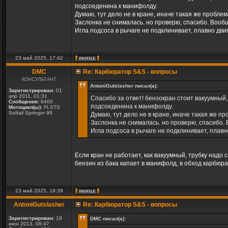
подсоеденина к манифолду.
Думаю, тут дело не в кране, иначе такая же пробл
Заслонка не снималась. но проверю, спасибо. Вообщ
Игла подсоса в рычаге не подклинивает, плавно дв
23 май 2025, 17:42
DMC
Re: Карбюратор S&S - вопросы
КОНСУЛЬТАНТ
AntoniGutslasher писал(а):
Зарегистрирован:
01
апр 2011, 01:31
Спасибо за ответ! бензокран стоит вакуумный, 
Сообщения:
8400
подсоеденина к манифолду.
Мотоцикл(ы):
FLSTS
Softail Springer 98
Думаю, тут дело не в кране, иначе такая же 
Заслонка не снималась. но проверю, спасибо. 
Игла подсоса в рычаге не подклинивает, плав
Если кран не работает, как вакуумный, трубку надо 
бензин из бака капает в манифолд, в обход карбюрат
23 май 2025, 19:39
AntoniGutslasher
Re: Карбюратор S&S - вопросы
Зарегистрирован:
19
DMC писал(а):
июн 2013, 08:47