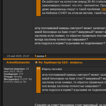
Он работает на холостом секунд 30-40 стабиль
закономерно глохнет. что это - непонятно. Пр
даже американцы пишут о такой проблеме.
htt
на Кейхине CV40? на этом же мотике, такой п
иглу поплавковой камеры смотрел? может залипает.
какой бензокран на баке стоит? вакуумный? может 
заслонку если снимал, то обратно правильно поста
всегда заслонку полностью закрывает?
игла подсоса в норме? в рычажке не подклинивает?
23 май 2025, 15:47
AntoniGutslasher
Re: Карбюратор S&S - вопросы
Зарегистрирован:
19
EUgeny писал(а):
июн 2013, 08:47
Сообщения:
270
иглу поплавковой камеры смотрел? может зали
Откуда:
Москва
какой бензокран на баке стоит? вакуумный? м
Мотоцикл(ы):
FLSTF '98,
FLHTCU Sidecar '94
заслонку если снимал, то обратно правильно 
оси всегда заслонку полностью закрывает?
игла подсоса в норме? в рычажке не подклини
Спасибо за ответ! бензокран стоит вакуумный, но он