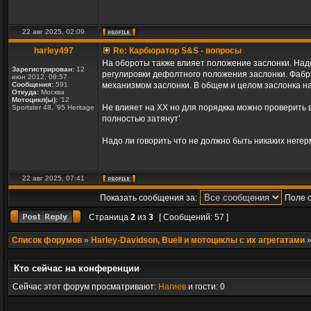
22 авг 2025, 02:09
harley497
Re: Карбюратор S&S - вопросы
На обороты также влияет положение заслонки. Надо 
Зарегистрирован:
12
регулировки дефолтного положения заслонки. Фабри
июн 2012, 08:57
Сообщения:
591
механизмом заслонки. В общем и целом заслонка на
Откуда:
Москва
Мотоцикл(ы):
'12
Не влияет на ХХ но для порядкка можно проверить в
Sportster 48, '95 Heritage
полностью затянут’
Надо ли говорить что не должно быть никаких неге
22 авг 2025, 07:41
Показать сообщения за:
Поле 
Страница
2
из
3
[ Сообщений: 57 ]
Список форумов
»
Harley-Davidson, Buell и мотоциклы с их агрегатами
Кто сейчас на конференции
Сейчас этот форум просматривают:
Нагиев
и гости: 0