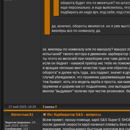
оборота будет что-то меняться? по штат
еще персонально. и еще выяснилось, что 
подбирать их надо крч. под себя, под сти
да, конечно, обороты меняются. но я уже выст
жиклёры все по номиналу, да.
ок. жиклеры по номиналу или по мануалу? мануал э
испытаний" твоего мотора в движении. карбюратор 
ты чтото из мелочей при переборке или таки дело в 
если он беднит - накакой прибор икс тебе не поможе
и вращая легонько винт качества туда или обратно
оборота" и далее чуть туда.. ага падают, значит в д
случай убеждаемся, что пружинка удерживающая вин
тож бывает. хоть эта модель карба и проста, как ка
пружинки и шарики как от подшипника, они выпадают
многие "выдувают" колечко при чистке резиновое. бе
27 май 2025, 16:29
Вячеслав 81
Re: Карбюратор S&S - вопросы
Всем привет, прошу помощи, карб S&S Super E SHORT
Зарегистрирован:
29
после данной скорости карб начинал плевать бенз в
май 2023, 10:04
Сообщения:
161
жиклерами, пробрызгивал быстрым запуском все сое