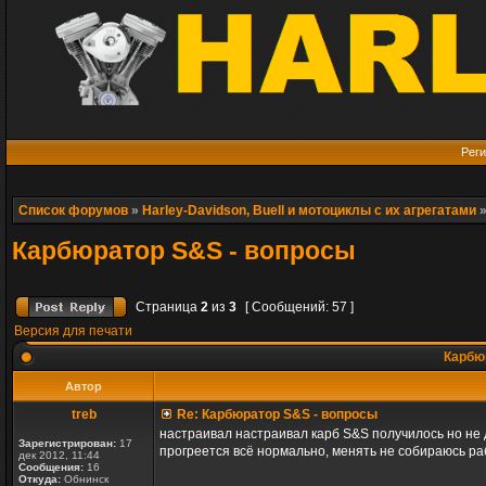
Реги
Список форумов
»
Harley-Davidson, Buell и мотоциклы с их агрегатами
Карбюратор S&S - вопросы
Страница
2
из
3
[ Сообщений: 57 ]
Версия для печати
Карбюр
Автор
treb
Re: Карбюратор S&S - вопросы
настраивал настраивал карб S&S получилось но не 
Зарегистрирован:
17
прогреется всё нормально, менять не собираюсь ра
дек 2012, 11:44
Сообщения:
16
Откуда:
Обнинск