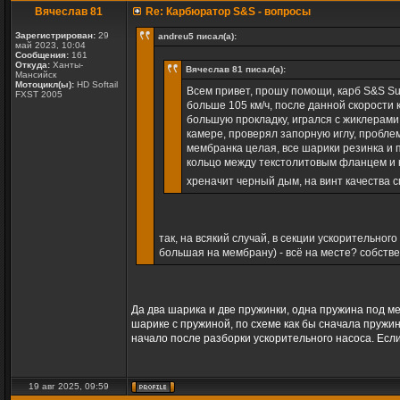
Вячеслав 81
Re: Карбюратор S&S - вопросы
Зарегистрирован:
29
andreu5 писал(а):
май 2023, 10:04
Сообщения:
161
Откуда:
Ханты-
Вячеслав 81 писал(а):
Мансийск
Мотоцикл(ы):
HD Softail
Всем привет, прошу помощи, карб S&S Sup
FXST 2005
больше 105 км/ч, после данной скорости 
большую прокладку, игрался с жиклерами
камере, проверял запорную иглу, проблем
мембранка целая, все шарики резинка и 
кольцо между текстолитовым фланцем и к
хреначит черный дым, на винт качества с
так, на всякий случай, в секции ускорительног
большая на мембрану) - всё на месте? собстве
Да два шарика и две пружинки, одна пружина под ме
шарике с пружиной, по схеме как бы сначала пружин
начало после разборки ускорительного насоса. Если
19 авг 2025, 09:59