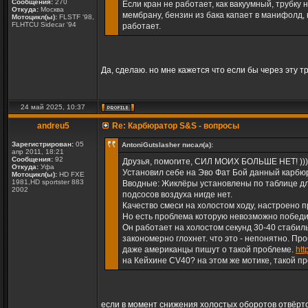
Сообщения:
270
Если кран не работает, как вакуумный, трубку 
Откуда:
Москва
мембрану, бензин из бака капает в манифолд, 
Мотоцикл(ы):
FLSTF '98,
FLHTCU Sidecar '94
работает.
Да, сделаю. но мне кажется что если бы через эту т
24 май 2025, 10:37
andreu5
Re: Карбюратор S&S - вопросы
Зарегистрирован:
05
AntoniGutslasher писал(а):
апр 2011, 18:21
Сообщения:
92
Друзья, помогите, СИЛ МОИХ БОЛЬШЕ НЕТ! )))
Откуда:
Уфа
Установил себе на Эво Фат Бой данный карбю
Мотоцикл(ы):
HD FXE
1981,HD sportster 883
Вводные: Жиклёры установлены по таблице дл
2002
подсосов воздуха нигде нет.
Качество смеси на холостом ходу, настроено 
Но есть проблема которую невозможно победи
Он работает на холостом секунд 30-40 стабиль
закономерно глохнет. что это - непонятно. Пр
даже американцы пишут о такой проблеме.
htt
на Кейхине CV40? на этом же мотике, такой п
если в момент снижения холостых оборотов отвёрто