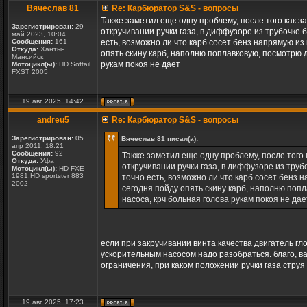
Вячеслав 81
Re: Карбюратор S&S - вопросы
Также заметил еще одну проблему, после того как з
Зарегистрирован:
29
откручивании ручки газа, в диффузоре из трубочке 
май 2023, 10:04
Сообщения:
161
есть, возможно ли что карб сосет бенз напрямую из
Откуда:
Ханты-
опять скину карб, наполню поплавковую, посмотрю 
Мансийск
рукам покоя не дает
Мотоцикл(ы):
HD Softail
FXST 2005
19 авг 2025, 14:42
andreu5
Re: Карбюратор S&S - вопросы
Зарегистрирован:
05
Вячеслав 81 писал(а):
апр 2011, 18:21
Сообщения:
92
Также заметил еще одну проблему, после того 
Откуда:
Уфа
откручивании ручки газа, в диффузоре из труб
Мотоцикл(ы):
HD FXE
1981,HD sportster 883
точно есть, возможно ли что карб сосет бенз 
2002
сегодня пойду опять скину карб, наполню поп
насоса, крч больная голова рукам покоя не дае
если при закручивании винта качества двигатель гл
ускорительным насосом надо разобраться. благо, ва
ограничения, при каком положении ручки газа струя
19 авг 2025, 17:23