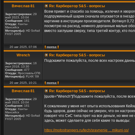
Вячеслав 81
Re: Карбюратор S&S - вопросы
Всем привет и спасибо за помощь, излечил я хворог
Зарегистрирован:
29
подпружиненый шарик сначала опускается в гнездо в
май 2023, 10:04
Сообщения:
161
картинке в инструкции производителя. Воткнул 0,72 Г
Откуда:
Ханты-
посмотрю на расход, немного дерганные малые обор
Мансийск
вместо заглушки сверху, типа третий контур, кто п
Мотоцикл(ы):
HD Softail
FXST 2005
20 авг 2025, 07:06
Wrench
Re: Карбюратор S&S - вопросы
Подскажите пожалуйста, после всех настроек данн
Зарегистрирован:
16
июл 2018, 13:30
Сообщения:
477
Откуда:
Ярославль-СПб
Мотоцикл(ы):
FLHX '09
20 авг 2025, 10:21
Вячеслав 81
Re: Карбюратор S&S - вопросы
[quote="Wrench"]Подскажите пожалуйста, после все
Зарегистрирован:
29
май 2023, 10:04
Сообщения:
161
К сожалению у меня нет опыта использования Кейхин
Откуда:
Ханты-
будь здоров, даже сейчас не уверен, что он настрое
Мансийск
говорят что СиС типа прет на все деньги, но мне не
Мотоцикл(ы):
HD Softail
FXST 2005
здесь, может сделаете для себя какие то выводы:
https://motostrangers.ru/tech/sravnenie ... mikuni-ss/