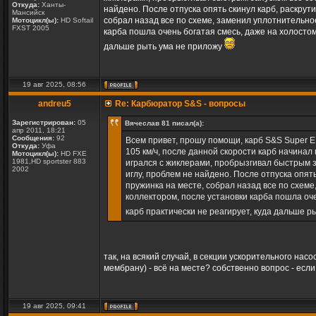
Откуда:
Ханты-
найдено. После отпуска опять скинул карб, раскрут
Мансийск
собрал назад все по схеме, заменил уплотнительно
Мотоцикл(ы):
HD Softail
FXST 2005
карба пошла очень богатая смесь, даже на холостом
дальше рыть ума не приложу
19 авг 2025, 08:56
andreu5
Re: Карбюратор S&S - вопросы
Зарегистрирован:
05
Вячеслав 81 писал(а):
апр 2011, 18:21
Сообщения:
92
Всем привет, прошу помощи, карб S&S Super E
Откуда:
Уфа
105 км/ч, после данной скорости карб начинал
Мотоцикл(ы):
HD FXE
1981,HD sportster 883
игрался с жиклерами, пробрызгивал быстрым з
2002
иглу, проблем не найдено. После отпуска опят
пружинка на месте, собрал назад все по схем
коллектором, после установки карба пошла оче
карб практически не реагирует, куда дальше 
так, на всякий случай, в секции ускорительного нас
мембрану) - всё на месте? собственно вопрос - если
19 авг 2025, 09:41