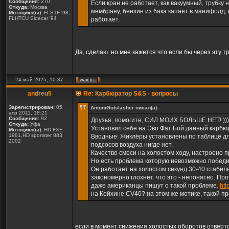
Сообщения:
270
Если кран не работает, как вакуумный, трубку 
Откуда:
Москва
мембрану, бензин из бака капает в манифолд, 
Мотоцикл(ы):
FLSTF '98,
FLHTCU Sidecar '94
работает.
Да, сделаю. но мне кажется что если бы через эту т
24 май 2025, 10:37
andreu5
Re: Карбюратор S&S - вопросы
Зарегистрирован:
05
AntoniGutslasher писал(а):
апр 2011, 18:21
Сообщения:
92
Друзья, помогите, СИЛ МОИХ БОЛЬШЕ НЕТ! )))
Откуда:
Уфа
Установил себе на Эво Фат Бой данный карбю
Мотоцикл(ы):
HD FXE
1981,HD sportster 883
Вводные: Жиклёры установлены по таблице дл
2002
подсосов воздуха нигде нет.
Качество смеси на холостом ходу, настроено 
Но есть проблема которую невозможно победи
Он работает на холостом секунд 30-40 стабиль
закономерно глохнет. что это - непонятно. Пр
даже американцы пишут о такой проблеме.
htt
на Кейхине CV40? на этом же мотике, такой п
если в момент снижения холостых оборотов отвёрто