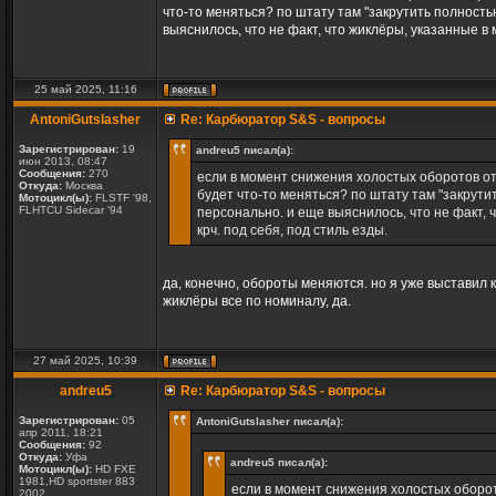
что-то меняться? по штату там "закрутить полност
выяснилось, что не факт, что жиклёры, указанные в 
25 май 2025, 11:16
AntoniGutslasher
Re: Карбюратор S&S - вопросы
Зарегистрирован:
19
andreu5 писал(а):
июн 2013, 08:47
Сообщения:
270
если в момент снижения холостых оборотов от
Откуда:
Москва
будет что-то меняться? по штату там "закрут
Мотоцикл(ы):
FLSTF '98,
FLHTCU Sidecar '94
персонально. и еще выяснилось, что не факт, 
крч. под себя, под стиль езды.
да, конечно, обороты меняются. но я уже выставил к
жиклёры все по номиналу, да.
27 май 2025, 10:39
andreu5
Re: Карбюратор S&S - вопросы
Зарегистрирован:
05
AntoniGutslasher писал(а):
апр 2011, 18:21
Сообщения:
92
Откуда:
Уфа
andreu5 писал(а):
Мотоцикл(ы):
HD FXE
1981,HD sportster 883
если в момент снижения холостых оборот
2002