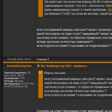
Он работает на холостом секунд 30-40 стабиль
закономерно глохнет. что это - непонятно. Пр
даже американцы пишут о такой проблеме.
htt
на Кейхине CV40? на этом же мотике, такой п
иглу поплавковой камеры смотрел? может залипает.
какой бензокран на баке стоит? вакуумный? может 
заслонку если снимал, то обратно правильно поста
всегда заслонку полностью закрывает?
игла подсоса в норме? в рычажке не подклинивает?
23 май 2025, 15:47
AntoniGutslasher
Re: Карбюратор S&S - вопросы
Зарегистрирован:
19
EUgeny писал(а):
июн 2013, 08:47
Сообщения:
270
иглу поплавковой камеры смотрел? может зали
Откуда:
Москва
какой бензокран на баке стоит? вакуумный? м
Мотоцикл(ы):
FLSTF '98,
FLHTCU Sidecar '94
заслонку если снимал, то обратно правильно 
оси всегда заслонку полностью закрывает?
игла подсоса в норме? в рычажке не подклини
Спасибо за ответ! бензокран стоит вакуумный, но он