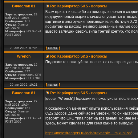
Вячеслав 81
Re: Карбюратор S&S - вопросы
Всем привет и спасибо за помощь, излечил я хворог
Зарегистрирован:
29
подпружиненый шарик сначала опускается в гнездо в
май 2023, 10:04
Сообщения:
161
картинке в инструкции производителя. Воткнул 0,72 Г
Откуда:
Ханты-
посмотрю на расход, немного дерганные малые обор
Мансийск
вместо заглушки сверху, типа третий контур, кто п
Мотоцикл(ы):
HD Softail
FXST 2005
20 авг 2025, 07:06
Wrench
Re: Карбюратор S&S - вопросы
Подскажите пожалуйста, после всех настроек данн
Зарегистрирован:
16
июл 2018, 13:30
Сообщения:
477
Откуда:
Ярославль-СПб
Мотоцикл(ы):
FLHX '09
20 авг 2025, 10:21
Вячеслав 81
Re: Карбюратор S&S - вопросы
[quote="Wrench"]Подскажите пожалуйста, после все
Зарегистрирован:
29
май 2023, 10:04
Сообщения:
161
К сожалению у меня нет опыта использования Кейхин
Откуда:
Ханты-
будь здоров, даже сейчас не уверен, что он настрое
Мансийск
говорят что СиС типа прет на все деньги, но мне не
Мотоцикл(ы):
HD Softail
FXST 2005
здесь, может сделаете для себя какие то выводы:
https://motostrangers.ru/tech/sravnenie ... mikuni-ss/