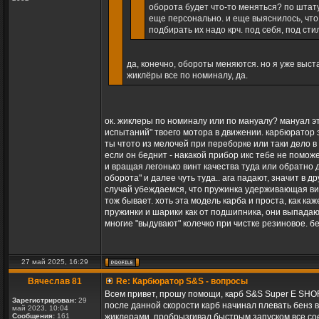
оборота будет что-то меняться? по штат
еще персонально. и еще выяснилось, что 
подбирать их надо крч. под себя, под сти
да, конечно, обороты меняются. но я уже выст
жиклёры все по номиналу, да.
ок. жиклеры по номиналу или по мануалу? мануал э
испытаний" твоего мотора в движении. карбюратор 
ты чтото из мелочей при переборке или таки дело в 
если он беднит - накакой прибор икс тебе не поможе
и вращая легонько винт качества туда или обратно
оборота" и далее чуть туда.. ага падают, значит в д
случай убеждаемся, что пружинка удерживающая вин
тож бывает. хоть эта модель карба и проста, как ка
пружинки и шарики как от подшипника, они выпадают
многие "выдувают" колечко при чистке резиновое. бе
27 май 2025, 16:29
Вячеслав 81
Re: Карбюратор S&S - вопросы
Всем привет, прошу помощи, карб S&S Super E SHORT
Зарегистрирован:
29
после данной скорости карб начинал плевать бенз в
май 2023, 10:04
Сообщения:
161
жиклерами, пробрызгивал быстрым запуском все сое