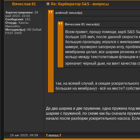
Вячеслав 81
Re: Карбюратор S&S - вопросы
Зарегистрирован:
29
andreu5 писал(а):
май 2023, 10:04
Сообщения:
161
Откуда:
Ханты-
Вячеслав 81 писал(а):
Мансийск
Мотоцикл(ы):
HD Softail
Всем привет, прошу помощи, карб S&S Sup
FXST 2005
больше 105 км/ч, после данной скорости 
большую прокладку, игрался с жиклерами
камере, проверял запорную иглу, проблем
мембранка целая, все шарики резинка и 
кольцо между текстолитовым фланцем и к
хреначит черный дым, на винт качества с
так, на всякий случай, в секции ускорительног
большая на мембрану) - всё на месте? собстве
Да два шарика и две пружинки, одна пружина под ме
шарике с пружиной, по схеме как бы сначала пружин
начало после разборки ускорительного насоса. Если
19 авг 2025, 09:59