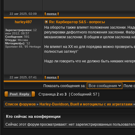
22 авг 2025, 02:09
harley497
Re: Карбюратор S&S - вопросы
На обороты также влияет положение заслонки. Надо 
Зарегистрирован:
12
регулировки дефолтного положения заслонки. Фабри
июн 2012, 08:57
Сообщения:
591
механизмом заслонки. В общем и целом заслонка на
Откуда:
Москва
Мотоцикл(ы):
'12
Не влияет на ХХ но для порядкка можно проверить в
Sportster 48, '95 Heritage
полностью затянут’
Надо ли говорить что не должно быть никаких неге
22 авг 2025, 07:41
Показать сообщения за:
Поле 
Страница
2
из
3
[ Сообщений: 57 ]
Список форумов
»
Harley-Davidson, Buell и мотоциклы с их агрегатами
Кто сейчас на конференции
Сейчас этот форум просматривают: нет зарегистрированных пользователе