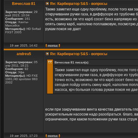
Вячеслав 81
Re: Карбюратор S&S - вопросы
Также заметил еще одну проблему, после того как з
Зарегистрирован:
29
откручивании ручки газа, в диффузоре из трубочке 
май 2023, 10:04
Сообщения:
161
есть, возможно ли что карб сосет бенз напрямую из
Откуда:
Ханты-
опять скину карб, наполню поплавковую, посмотрю 
Мансийск
рукам покоя не дает
Мотоцикл(ы):
HD Softail
FXST 2005
19 авг 2025, 14:42
andreu5
Re: Карбюратор S&S - вопросы
Зарегистрирован:
05
Вячеслав 81 писал(а):
апр 2011, 18:21
Сообщения:
92
Также заметил еще одну проблему, после того 
Откуда:
Уфа
откручивании ручки газа, в диффузоре из труб
Мотоцикл(ы):
HD FXE
1981,HD sportster 883
точно есть, возможно ли что карб сосет бенз 
2002
сегодня пойду опять скину карб, наполню поп
насоса, крч больная голова рукам покоя не дае
если при закручивании винта качества двигатель гл
ускорительным насосом надо разобраться. благо, ва
ограничения, при каком положении ручки газа струя
19 авг 2025, 17:23