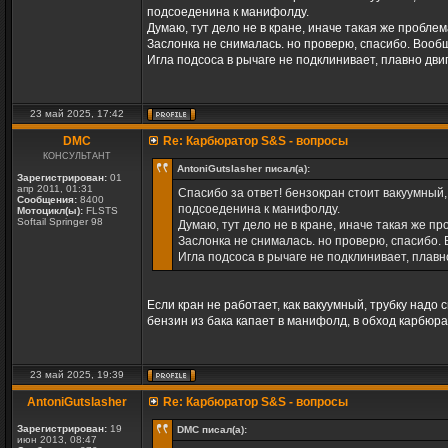
подсоеденина к манифолду.
Думаю, тут дело не в кране, иначе такая же пробл
Заслонка не снималась. но проверю, спасибо. Вообщ
Игла подсоса в рычаге не подклинивает, плавно дв
23 май 2025, 17:42
DMC
Re: Карбюратор S&S - вопросы
КОНСУЛЬТАНТ
AntoniGutslasher писал(а):
Зарегистрирован:
01
апр 2011, 01:31
Спасибо за ответ! бензокран стоит вакуумный, 
Сообщения:
8400
подсоеденина к манифолду.
Мотоцикл(ы):
FLSTS
Softail Springer 98
Думаю, тут дело не в кране, иначе такая же 
Заслонка не снималась. но проверю, спасибо. 
Игла подсоса в рычаге не подклинивает, плав
Если кран не работает, как вакуумный, трубку надо 
бензин из бака капает в манифолд, в обход карбюрат
23 май 2025, 19:39
AntoniGutslasher
Re: Карбюратор S&S - вопросы
Зарегистрирован:
19
DMC писал(а):
июн 2013, 08:47