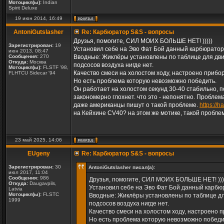
Мотоцикл(ы):
Indian
Spirit Deluxe
19 июн 2014, 16:49
AntoniGutslasher
Re: Карбюратор S&S - вопросы
Друзья, помогите, СИЛ МОИХ БОЛЬШЕ НЕТ! )))))
Зарегистрирован:
19
Установил себе на Эво Фат Бой данный карбюратор
июн 2013, 08:47
Сообщения:
270
Вводные: Жиклёры установлены по таблице для дви
Откуда:
Москва
подсосов воздуха нигде нет.
Мотоцикл(ы):
FLSTF '98,
Качество смеси на холостом ходу, настроено прибо
FLHTCU Sidecar '94
Но есть проблема которую невозможно победить.
Он работает на холостом секунд 30-40 стабильно, п
закономерно глохнет. что это - непонятно. Проблем
даже американцы пишут о такой проблеме.
https://
на Кейхине CV40? на этом же мотике, такой пробле
23 май 2025, 14:06
EUgeny
Re: Карбюратор S&S - вопросы
Зарегистрирован:
30
AntoniGutslasher писал(а):
июл 2017, 11:04
Сообщения:
986
Друзья, помогите, СИЛ МОИХ БОЛЬШЕ НЕТ! )))
Откуда:
Daugavpils,
Установил себе на Эво Фат Бой данный карбю
Latvia
Мотоцикл(ы):
FLSTC
Вводные: Жиклёры установлены по таблице дл
1999
подсосов воздуха нигде нет.
Качество смеси на холостом ходу, настроено 
Но есть проблема которую невозможно победи