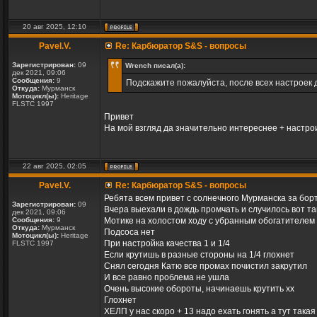
20 авг 2025, 12:10
Pavel.V.
Re: Карбюратор S&S - вопросы
Зарегистрирован:
09
Wrench писал(а):
дек 2021, 09:06
Сообщения:
9
Подскажите пожалуйста, после всех настроек
Откуда:
Мурманск
Мотоцикл(ы):
Heritage
FLSTC 1997
Привет
На мой взгляд да значительно интереснее + настро
22 авг 2025, 02:05
Pavel.V.
Re: Карбюратор S&S - вопросы
Ребята всем привет с солнечного Мурманска за бор
Зарегистрирован:
09
Вчера выехали в дождь промчать и случилось вот та
дек 2021, 09:06
Сообщения:
9
Мотике на холостом ходу с убранным обогатителем 
Откуда:
Мурманск
Подсоса нет
Мотоцикл(ы):
Heritage
При настройка качества 1 и 1/4
FLSTC 1997
Если крутишь в разные стороны на 1/4 глохнет
Снял сегодня Катю все промах почистил закрутил
И все равно проблема не ушла
Очень высокие обороты, начинаешь крутить хх
Глохнет
ХЕЛП у нас скоро + 13 надо ехать гонять а тут така