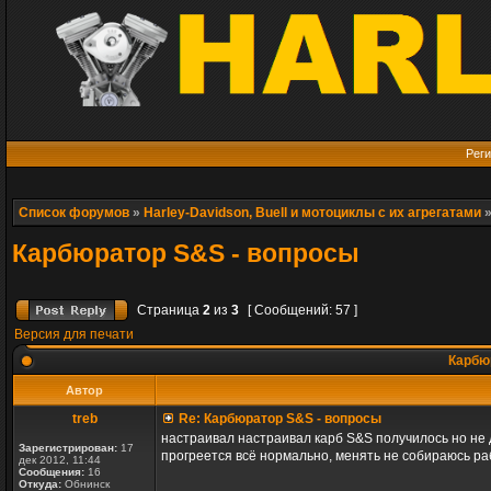
Реги
Список форумов
»
Harley-Davidson, Buell и мотоциклы с их агрегатами
Карбюратор S&S - вопросы
Страница
2
из
3
[ Сообщений: 57 ]
Версия для печати
Карбюр
Автор
treb
Re: Карбюратор S&S - вопросы
настраивал настраивал карб S&S получилось но не 
Зарегистрирован:
17
прогреется всё нормально, менять не собираюсь ра
дек 2012, 11:44
Сообщения:
16
Откуда:
Обнинск