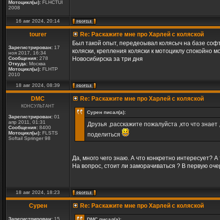
Мотоцикл(ы):
FLHCTUI
2008
16 авг 2024, 20:14
tourer
Re: Раскажите мне про Харлей с коляской
Был такой опыт, передеоывал колясыч на базе соф
Зарегистрирован:
17
коляски, крепления коляски к мотоциклу спокойно м
ноя 2017, 16:34
Сообщения:
278
Новосибирска за три дня
Откуда:
Москва
Мотоцикл(ы):
FLHTP
2010
18 авг 2024, 08:39
DMC
Re: Раскажите мне про Харлей с коляской
КОНСУЛЬТАНТ
Сурен писал(а):
Зарегистрирован:
01
апр 2011, 01:31
Друзья ,расскажите пожалуйста ,кто что знает
Сообщения:
8400
Мотоцикл(ы):
FLSTS
поделиться
Softail Springer 98
Да, много чего знаю. А что конкретно интересует? А
На вопрос, стоит ли заморачиваться ? В первую оче
18 авг 2024, 18:23
Сурен
Re: Раскажите мне про Харлей с коляской
Зарегистрирован:
15
DMC писал(а):