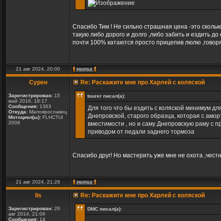
Спасибо Тим ! Не сильно страшная цена -это сколь
такую либо дорого и долго ,либо забить и ездить 
почти 100% катаются просто прицепив люлю ,говоря
21 авг 2024, 20:00
Сурен
Re: Раскажите мне про Харлей с коляской
Зарегистрирован:
15
tourer писал(а):
май 2016, 18:17
Сообщения:
1363
Для того что бы ездить с коляской минимум дл
Откуда:
Малоярославец
Днепровской, старого образца, которая с амор
Мотоцикл(ы):
FLHCTUI
2008
вместимости , но и саму Днепровскую раму с 
приводом от педали заднего тормоза
Спасибо друг! Но мастерить уже мне не охота ,честн
21 авг 2024, 21:26
lis
Re: Раскажите мне про Харлей с коляской
Зарегистрирован:
26
DMC писал(а):
авг 2014, 21:06
Сообщения:
14