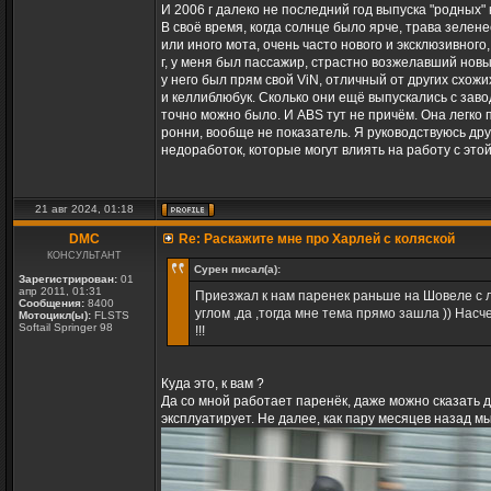
И 2006 г далеко не последний год выпуска "родных" 
В своё время, когда солнце было ярче, трава зелен
или иного мота, очень часто нового и эксклюзивного, 
г, у меня был пассажир, страстно возжелавший новый
у него был прям свой ViN, отличный от других схож
и келлиблюбук. Сколько они ещё выпускались с завода
точно можно было. И ABS тут не причём. Она легко
ронни, вообще не показатель. Я руководствуюсь друг
недоработок, которые могут влиять на работу с этой
21 авг 2024, 01:18
DMC
Re: Раскажите мне про Харлей с коляской
КОНСУЛЬТАНТ
Сурен писал(а):
Зарегистрирован:
01
апр 2011, 01:31
Приезжал к нам паренек раньше на Шовеле с л
Сообщения:
8400
углом ,да ,тогда мне тема прямо зашла )) Нас
Мотоцикл(ы):
FLSTS
Softail Springer 98
!!!
Куда это, к вам ?
Да со мной работает паренёк, даже можно сказать д
эксплуатирует. Не далее, как пару месяцев назад м