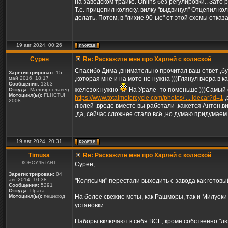
на заводском трайке. Ohlins без регулировки.. Зат
Т.е. прицепил коляску, вилку "выдвинул" Отцепил ко
делать. Потом, в "лихие 90-ые" от этой схемы отказа
19 авг 2024, 00:26
Сурен
Re: Раскажите мне про Харлей с коляской
Спасибо Дима ,внимательно прочитал ваш ответ ,буд
Зарегистрирован:
15
май 2016, 18:17
,которая мне и на моте не нужна )))Глянул вчера в к
Сообщения:
1363
железок нужно
На Урале -то поменьше )))Самый с
Откуда:
Малоярославец
Мотоцикл(ы):
FLHCTUI
https://www.totalmotorcycle.com/photos/ ... idecar?d=1
,
2008
люлей ,вроде вместе вы работали ,кажется Антон,ви
,да, сейчас сложнее стало всё ,но думаю придумаем ч
19 авг 2024, 20:31
Timusa
Re: Раскажите мне про Харлей с коляской
КОНСУЛЬТАНТ
Сурен,
Зарегистрирован:
04
авг 2014, 10:38
"Колясычи" перестали выходить с завода как готовый
Сообщения:
5291
Откуда:
Прага
Мотоцикл(ы):
пешеход
На более свежие моты, как Рашморы, так и Милуоки
установки.
Наборы включают в себя ВСЕ, кроме собственно "люл