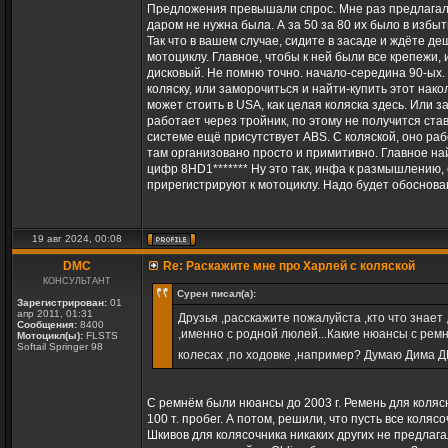
Предложения превышали спрос. Мне раз предлагали 
даром не нужна была. А за 50 за 80 их было в избытк
Так что в вашем случае, сидите в засаде и ждёте д
мотоциклу. Главное, чтобы к ней были все крепежи,
дисковый. Не помню точно. начало-середина 90-ых.
коляску, или заморочиться и найти-купить этот на
может стоить в USA, как целая коляска здесь. Или з
работает через тройник, по этому не получится став
системе ещё присутствует ABS. С коляской, оно рабо
там организовано просто и примитивно. Главное най
цифр 8HD1******* Ну это так, инфа к размышлению, е
прирегистрируют к мотоциклу. Надо будет обоснован
19 авг 2024, 00:08
DMC
Re: Раскажите мне про Харлей с коляской
КОНСУЛЬТАНТ
Сурен писал(а):
Зарегистрирован:
01
апр 2011, 01:31
Друзья ,расскажите пожалуйста ,кто что знает
Сообщения:
8400
,именно с родной люлей...Какие нюансы с рем
Мотоцикл(ы):
FLSTS
Softail Springer 98
колесах ,по ходовке ,например? Думаю Дима Д
С ремнём были нюансы до 2003 г. Ремень для колясни
100 т. пробег. А потом, решили, что пусть все коля
Шкивов для колясочника никаких других не предлага