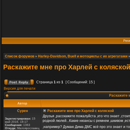
Реги
Список форумов
»
Harley-Davidson, Buell и мотоциклы с их агрегатами
Раскажите мне про Харлей с коляско
Страница
1
из
1
[ Сообщений: 15 ]
Версия для печати
Раскажите м
Автор
Сурен
Раскажите мне про Харлей с коляской
Друзья ,расскажите пожалуйста ,кто что знает ,сто
Зарегистрирован:
15
родной люлей...Какие нюансы с ремнем ,шкивом ,ест
май 2016, 18:17
Сообщения:
1363
,например? Думаю Дима ДМС всё про это знает и т
Откуда:
Малоярославец