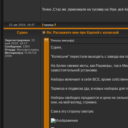
Точно ,Стас же ,приезжали на тусовку на Угре ,вся б
21 авг 2024, 19:47
Сурен
Re: Раскажите мне про Харлей с коляской
Зарегистрирован:
15
Timusa писал(а):
май 2016, 18:17
Сообщения:
1363
Сурен,
Откуда:
Малоярославец
Мотоцикл(ы):
FLHCTUI
2008
"Колясычи" перестали выходить с завода как го
На более свежие моты, как Рашморы, так и Ми
самостоятельной установки.
Наборы включают в себя ВСЕ, кроме собственно
Тормоза и подвеска (да, в новых наборах для 
Наборы свободно продаются и цена не сильно 
они, на мой взгляд, стремно.
Сам в эту сторону смотрю.