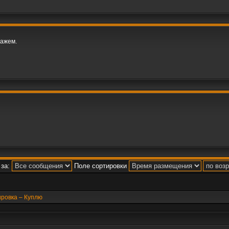
кажем.
за:
Поле сортировки
ировка – Куплю