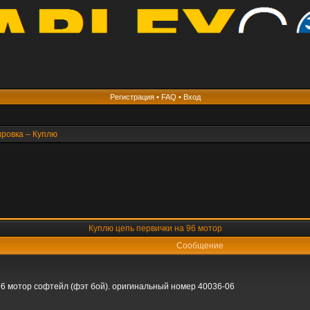
Регистрация
•
FAQ
•
Вход
ировка – Куплю
Куплю цепь первички на 96 мотор
Сообщение
 96 мотор софтейл (фэт бой). оригинальный номер 40036-06