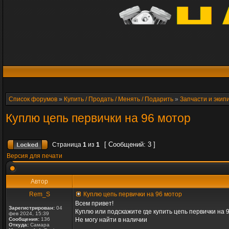
Список форумов
»
Купить / Продать / Менять / Подарить
»
Запчасти и экип
Куплю цепь первички на 96 мотор
[ Сообщений: 3 ]
Страница
1
из
1
Версия для печати
Автор
Rem_S
Куплю цепь первички на 96 мотор
Всем привет!
Зарегистрирован:
04
Куплю или подскажите где купить цепь первички на
фев 2024, 15:39
Сообщения:
136
Не могу найти в наличии
Откуда:
Самара