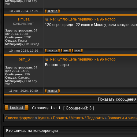
Мотоцикл(ы):
Fat boy
2010
10 июн 2024, 15:39
Timusa
Re: Куплю цепь первички на 96 мотор
КОНСУЛЬТАНТ
120 евро, придет 22 июня в Москву, если сегодня за
Зарегистрирован:
04
авг 2014, 10:38
Сообщения:
5291
Откуда:
Прага
Мотоцикл(ы):
пешеход
10 июн 2024, 19:26
Rem_S
Re: Куплю цепь первички на 96 мотор
Вопрос закрыт
Зарегистрирован:
04
фев 2024, 15:39
Сообщения:
136
Откуда:
Самара
Мотоцикл(ы):
Fat boy
2010
11 июн 2024, 10:40
Показать сообщения 
Страница
1
из
1
[ Сообщений: 3 ]
Список форумов
»
Купить / Продать / Менять / Подарить
»
Запчасти и экип
Кто сейчас на конференции