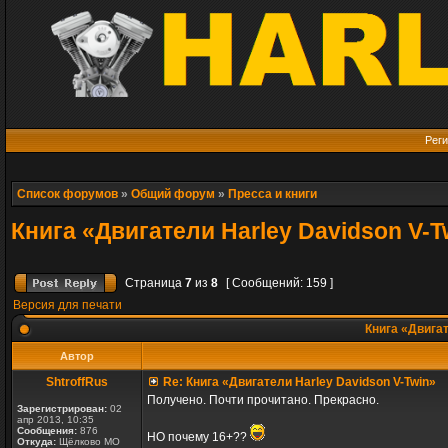
Реги
Список форумов
»
Общий форум
»
Пресса и книги
Книга «Двигатели Harley Davidson V-T
Страница
7
из
8
[ Сообщений: 159 ]
Версия для печати
Книга «Двигат
Автор
ShtroffRus
Re: Книга «Двигатели Harley Davidson V-Twin»
Получено. Почти прочитано. Прекрасно.
Зарегистрирован:
02
апр 2013, 10:35
Сообщения:
876
НО почему 16+??
Откуда:
Щёлково МО