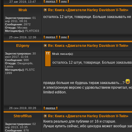
27 авг 2019, 13:47
Mrak
Re: Книга «Двигатели Harley Davidson V-Twin»
осталось 12 штук, товарищи. Больше заказывать не 
Зарегистрирован:
01
апр 2011, 08:31
Сообщения:
2872
Откуда:
Москва
Мотоцикл(ы):
FLHTCI03
25 сен 2019, 12:36
EUgeny
Re: Книга «Двигатели Harley Davidson V-Twin»
Зарегистрирован:
30
Mrak писал(а):
июл 2017, 11:04
Сообщения:
986
осталось 12 штук, товарищи. Больше заказыва
Откуда:
Daugavpils,
Latvia
Мотоцикл(ы):
FLSTC
1999
правда больше не будешь тираж заказывать....?
я электронную версию c удовольствием прочитал, н
limited edition.
26 сен 2019, 00:26
ShtroffRus
Re: Книга «Двигатели Harley Davidson V-Twin»
Книга реально для публики от 16 и старше.
Зарегистрирован:
02
Лучше купить сейчас, ибо цензура может вообще за
апр 2013, 10:35
Сообщения:
876