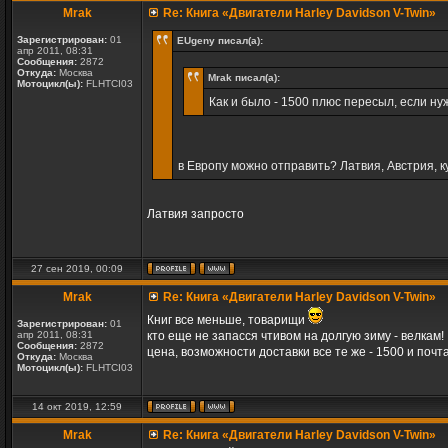
Mrak
Re: Книга «Двигатели Harley Davidson V-Twin»
Зарегистрирован:
01
EUgeny писал(а):
апр 2011, 08:31
Сообщения:
2872
Откуда:
Москва
Mrak писал(а):
Мотоцикл(ы):
FLHTCI03
Как и было - 1500 плюс пересыл, если ну
в Европу можно отправить? Латвия, Австрия, 
Латвия запросто
27 сен 2019, 00:09
Mrak
Re: Книга «Двигатели Harley Davidson V-Twin»
Книг все меньше, товарищи
Зарегистрирован:
01
апр 2011, 08:31
кто еще не запасся чтивом на долгую зиму - велкам!
Сообщения:
2872
цена, возможности доставки все те же - 1500 и почт
Откуда:
Москва
Мотоцикл(ы):
FLHTCI03
14 окт 2019, 12:59
Mrak
Re: Книга «Двигатели Harley Davidson V-Twin»