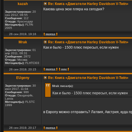
kazah
Re: Книга «Двигатели Harley Davidson V-Twin»
Какова цена экзе пляра на сегодня?
Зарегистрирован:
20
сен 2012, 08:55
Сообщения:
112
Откуда:
Краснодар
Мотоцикл(ы):
FLTRi
2005
26 сен 2019, 19:16
Mrak
Re: Книга «Двигатели Harley Davidson V-Twin»
Как и было - 1500 плюс пересыл, если нужен
Зарегистрирован:
01
апр 2011, 08:31
Сообщения:
2872
Откуда:
Москва
Мотоцикл(ы):
FLHTCI03
26 сен 2019, 20:15
EUgeny
Re: Книга «Двигатели Harley Davidson V-Twin»
Зарегистрирован:
30
Mrak писал(а):
июл 2017, 11:04
Сообщения:
986
Как и было - 1500 плюс пересыл, если нужен
Откуда:
Daugavpils,
Latvia
Мотоцикл(ы):
FLSTC
1999
в Европу можно отправить? Латвия, Австрия, куда 
26 сен 2019, 20:17