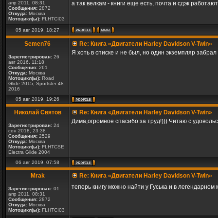
апр 2011, 08:31
а так велкам - книги еще есть, почта и сдэк работаю
Сообщения:
2872
Откуда:
Москва
Мотоцикл(ы):
FLHTCI03
05 авг 2019, 18:27
Semen76
Re: Книга «Двигатели Harley Davidson V-Twin»
Я хоть в списке и не был, но один экземпляр забрал
Зарегистрирован:
26
авг 2016, 11:18
Сообщения:
261
Откуда:
Москва
Мотоцикл(ы):
Road
Glide 2015, Sportster 48
2016
05 авг 2019, 19:26
Николай Святов
Re: Книга «Двигатели Harley Davidson V-Twin»
Дима,огромное спасибо за труд!))) Читаю с удовольст
Зарегистрирован:
24
сен 2018, 23:38
Сообщения:
2529
Откуда:
Москва
Мотоцикл(ы):
FLHTCSE
Electra Glide 2004
06 авг 2019, 07:58
Mrak
Re: Книга «Двигатели Harley Davidson V-Twin»
теперь книгу можно найти у Гуська и в легендарном
Зарегистрирован:
01
апр 2011, 08:31
Сообщения:
2872
Откуда:
Москва
Мотоцикл(ы):
FLHTCI03