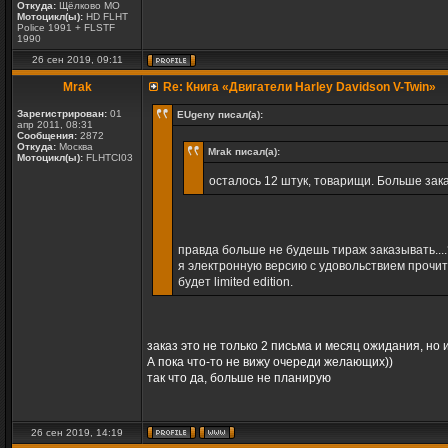
Откуда:
Щёлково МО
Мотоцикл(ы):
HD FLHT
Police 1991 + FLSTF
1990
26 сен 2019, 09:11
Mrak
Re: Книга «Двигатели Harley Davidson V-Twin»
Зарегистрирован:
01
EUgeny писал(а):
апр 2011, 08:31
Сообщения:
2872
Откуда:
Москва
Mrak писал(а):
Мотоцикл(ы):
FLHTCI03
осталось 12 штук, товарищи. Больше зак
правда больше не будешь тираж заказывать...
я электронную версию c удовольствием прочит
будет limited edition.
заказ это не только 2 письма и месяц ожидания, но 
А пока что-то не вижу очереди желающих))
так что да, больше не планирую
26 сен 2019, 14:19