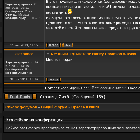
В этот трудный для каждого час (день/месяц), когда
Зарегистрирован:
01
прекрасный вариант досуга - книга! При чем, ее да
апр 2011, 08:31
Сообщения:
2872
посмотреть
Откуда:
Москва
В общем - осталось 10 штук. Больше печататься не б
Мотоцикл(ы):
FLHTCI03
Цена все та же - 1500р плюс почтовые расходы. По Р
жителей и гостей столицы можно передать из рук в р
31 окт 2019, 11:55
elcasador
Re: Книга «Двигатели Harley Davidson V-Twin»
Мне то продай
Зарегистрирован:
19
янв 2012, 14:15
Сообщения:
950
Мотоцикл(ы):
fxst,
31 окт 2019, 13:16
Показать сообщения за:
Поле 
Страница
7
из
8
[ Сообщений: 159 ]
Список форумов
»
Общий форум
»
Пресса и книги
Кто сейчас на конференции
Сейчас этот форум просматривают: нет зарегистрированных пользователе