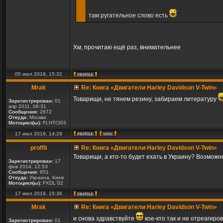
там ругательное слово есть
Хм, прочитаю ещё раз, внимательнее
05 июл 2019, 15:32
Mrak
Re: Книга «Двигатели Harley Davidson V-Twin»
Товарищи, не тянем резину, забираем литературу
Зарегистрирован:
01
апр 2011, 08:31
Сообщения:
2872
Откуда:
Москва
Мотоцикл(ы):
FLHTCI03
17 июл 2019, 14:29
proffil
Re: Книга «Двигатели Harley Davidson V-Twin»
Товарищи, а кто-то будет ехать в Украину? Возможно
Зарегистрирован:
17
фев 2014, 12:53
Сообщения:
651
Откуда:
Украина, Киев
Мотоцикл(ы):
FXDL`02
17 июл 2019, 15:36
Mrak
Re: Книга «Двигатели Harley Davidson V-Twin»
и снова здравствуйте
кое-кто так и не отреагиро
Зарегистрирован:
01