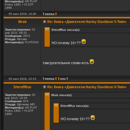
Мотоцикл(ы):
HD FLHT
Police 1991 + FLSTF
1990
05 июл 2019, 14:30
Mrak
Re: Книга «Двигатели Harley Davidson V-Twin»
Зарегистрирован:
01
ShtroffRus писал(а):
апр 2011, 08:31
Сообщения:
2872
Откуда:
Москва
Мотоцикл(ы):
FLHTCI03
НО почему 16+??
там ругательное слово есть
05 июл 2019, 15:15
ShtroffRus
Re: Книга «Двигатели Harley Davidson V-Twin»
Зарегистрирован:
02
Mrak писал(а):
апр 2013, 10:35
Сообщения:
876
Откуда:
Щёлково МО
ShtroffRus писал(а):
Мотоцикл(ы):
HD FLHT
Police 1991 + FLSTF
1990
НО почему 16+??