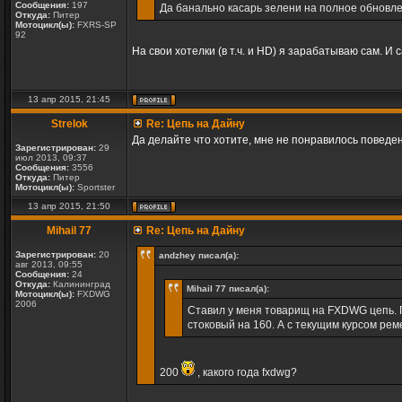
Сообщения:
197
Да банально касарь зелени на полное обновл
Откуда:
Питер
Мотоцикл(ы):
FXRS-SP
92
На свои хотелки (в т.ч. и HD) я зарабатываю сам. И
13 апр 2015, 21:45
Strelok
Re: Цепь на Дайну
Да делайте что хотите, мне не понравилось поведен
Зарегистрирован:
29
июл 2013, 09:37
Сообщения:
3556
Откуда:
Питер
Мотоцикл(ы):
Sportster
13 апр 2015, 21:50
Mihail 77
Re: Цепь на Дайну
Зарегистрирован:
20
andzhey писал(а):
авг 2013, 09:55
Сообщения:
24
Откуда:
Калининград
Mihail 77 писал(а):
Мотоцикл(ы):
FXDWG
2006
Ставил у меня товарищ на FXDWG цепь. П
стоковый на 160. А с текущим курсом рем
200
, какого года fxdwg?