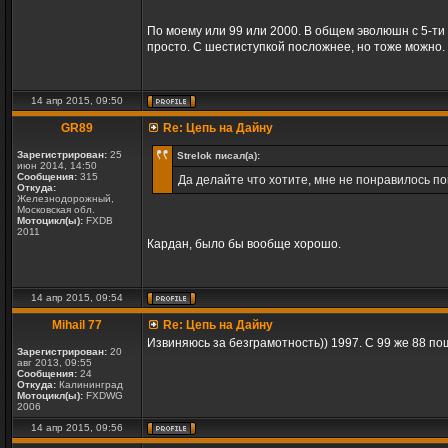
По моему или 99 или 2000. В общем эволюшн с 5-ти 
просто. С шестиступкой посложнее, но тоже можно. У
14 апр 2015, 09:50
GR89
Re: Цепь на Дайну
Зарегистрирован:
25
Strelok писал(а):
июн 2014, 14:50
Сообщения:
315
Да делайте что хотите, мне не понравилось по
Откуда:
Железнодорожный,
Московская обл.
Мотоцикл(ы):
FXDB
2011
Кардан, было бы вообще хорошо.
14 апр 2015, 09:54
Mihail 77
Re: Цепь на Дайну
Извиняюсь за безграмотность)) 1997. С 99 же 88 пош
Зарегистрирован:
20
авг 2013, 09:55
Сообщения:
24
Откуда:
Калининград
Мотоцикл(ы):
FXDWG
2006
14 апр 2015, 09:56