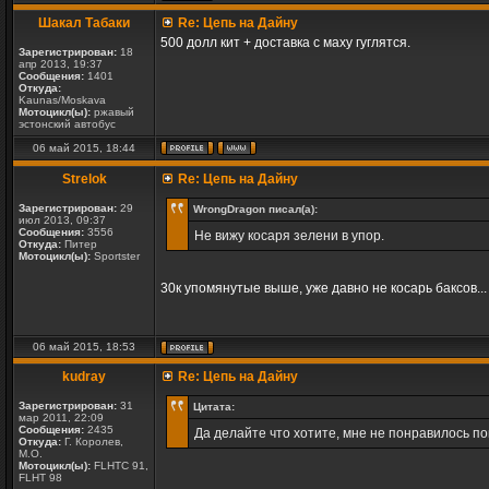
Шакал Табаки
Re: Цепь на Дайну
500 долл кит + доставка с маху гуглятся.
Зарегистрирован:
18
апр 2013, 19:37
Сообщения:
1401
Откуда:
Kaunas/Moskava
Мотоцикл(ы):
ржавый
эстонский автобус
06 май 2015, 18:44
Strelok
Re: Цепь на Дайну
Зарегистрирован:
29
WrongDragon писал(а):
июл 2013, 09:37
Сообщения:
3556
Не вижу косаря зелени в упор.
Откуда:
Питер
Мотоцикл(ы):
Sportster
30к упомянутые выше, уже давно не косарь баксов..
06 май 2015, 18:53
kudray
Re: Цепь на Дайну
Зарегистрирован:
31
Цитата:
мар 2011, 22:09
Сообщения:
2435
Да делайте что хотите, мне не понравилось по
Откуда:
Г. Королев,
М.О.
Мотоцикл(ы):
FLHTC 91,
FLHT 98