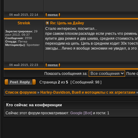
06 май 2015, 22:14
Strelok
Re: Цепь на Дайну
Стало интересно, посчитал...
Зарегистрирован:
29
при самом плохом раскладе если учесть что ремень х
июл 2013, 09:37
Сообщения:
3556
купите два ремня и два шкива, средняя стоимость 
Откуда:
Питер
переходим на цепь. Цепь в среднем ходит 30к тоест
Мотоцикл(ы):
Sportster
звезды... Лично я вообще экономии не увидел, а это
06 май 2015, 22:23
Показать сообщения за:
Поле 
Страница
2
из
5
[ Сообщений: 98 ]
Список форумов
»
Harley-Davidson, Buell и мотоциклы с их агрегатами
Кто сейчас на конференции
Сейчас этот форум просматривают:
Google [Bot]
и гости: 1