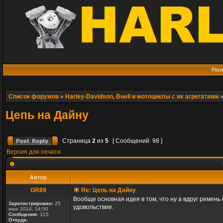
Реги
Список форумов
»
Harley-Davidson, Buell и мотоциклы с их агрегатами
Цепь на Дайну
Страница
2
из
5
[ Сообщений: 98 ]
Версия для печати
Автор
GR89
Re: Цепь на Дайну
Вообще основная идея в том, что ну а вдруг ремень 
Зарегистрирован:
25
удовольствие.
июн 2014, 14:50
Сообщения:
315
Откуда: