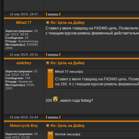
13 апр 2015, 18:57
Mihail 77
Re: Цепь на Дайну
Ставил у меня товарищ на FXDWG цепь. Позволило п
Зарегистрирован:
20
с текущим курсом ремень фирменный действительно д
авг 2013, 09:55
Сообщения:
24
Откуда:
Калининград
Мотоцикл(ы):
FXDWG
2006
13 апр 2015, 20:21
andzhey
Re: Цепь на Дайну
Зарегистрирован:
01
Mihail 77 писал(а):
апр 2014, 12:59
Сообщения:
744
Ставил у меня товарищ на FXDWG цепь. Позвол
Откуда:
Норвегия
на 160. А с текущим курсом ремень фирменный 
Мотоцикл(ы):
FXDL
2001
200
, какого года fxdwg?
13 апр 2015, 21:44
Motorcycle Boy
Re: Цепь на Дайну
Зарегистрирован:
25
Strelok писал(а):
май 2012, 21:33