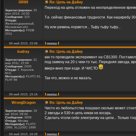
GR89
Re: Цепь на Дайну
Переход на цепь отложен на неопределенное врем
Зарегистрирован:
25
июн 2014, 14:50
Сообщения:
315
Т.е. сейчас финансовые трудности. Как нашкребу 30
Откуда:
Железнодорожный,
Ну или ремень порвется... Тьфу тьфу тьфу...
Московская обл.
Мотоцикл(ы):
FXDB
2011
06 май 2015, 15:08
kudray
Re: Цепь на Дайну
как то проводили эксперимент на СВ1300. Поставили
Зарегистрирован:
31
под замену на 20 с чем-то тыс. Передняя звезда, в
мар 2011, 22:09
Сообщения:
2435
вверх-вниз при езде. И ЧИСТО
Откуда:
Г. Королев,
М.О.
Мотоцикл(ы):
FLHTC 91,
Так что, можно и не мазать.
FLHT 98
06 май 2015, 15:16
WrongDragon
Re: Цепь на Дайну
Чисто из любопытства пошукал сколько может стоит 
Зарегистрирован:
19
2 звезды и 530-я цепь никак не косарь.
авг 2014, 09:00
Сообщения:
3658
Сделать чтоли себе электричку на цепи... Только т
Откуда:
Москва
Мотоцикл(ы):
FLHTC
1990, XL1200C 1999
06 май 2015, 18:28