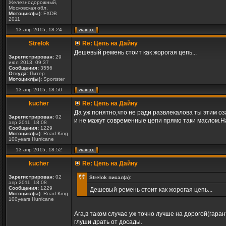
Железнодорожный,
Московская обл.
Мотоцикл(ы):
FXDB
2011
13 апр 2015, 18:24
Strelok
Re: Цепь на Дайну
Дешевый ремень стоит как жорогая цепь...
Зарегистрирован:
29
июл 2013, 09:37
Сообщения:
3556
Откуда:
Питер
Мотоцикл(ы):
Sportster
13 апр 2015, 18:50
kucher
Re: Цепь на Дайну
Да уж понятно,что не ради развлекалова ты этим оза
Зарегистрирован:
02
и не мажут современные цепи прямо таки маслом.На
апр 2011, 18:08
Сообщения:
1229
Мотоцикл(ы):
Road King
100years Hurricane
13 апр 2015, 18:52
kucher
Re: Цепь на Дайну
Зарегистрирован:
02
Strelok писал(а):
апр 2011, 18:08
Сообщения:
1229
Дешевый ремень стоит как жорогая цепь...
Мотоцикл(ы):
Road King
100years Hurricane
Ага,в таком случае уж точно лучше на дорогой(гара
глуши драть от досады.