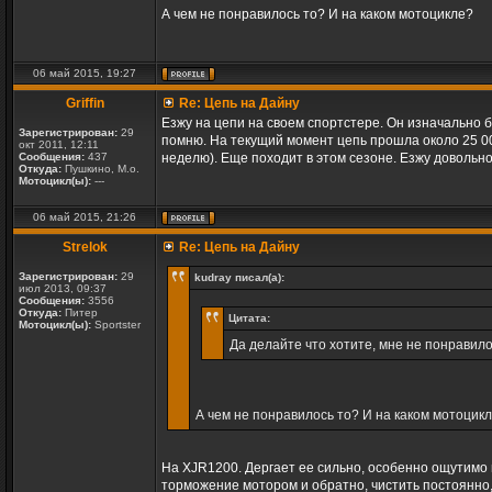
А чем не понравилось то? И на каком мотоцикле?
06 май 2015, 19:27
Griffin
Re: Цепь на Дайну
Езжу на цепи на своем спортстере. Он изначально б
Зарегистрирован:
29
помню. На текущий момент цепь прошла около 25 000
окт 2011, 12:11
Сообщения:
437
неделю). Еще походит в этом сезоне. Езжу довольн
Откуда:
Пушкино, М.о.
Мотоцикл(ы):
---
06 май 2015, 21:26
Strelok
Re: Цепь на Дайну
Зарегистрирован:
29
kudray писал(а):
июл 2013, 09:37
Сообщения:
3556
Откуда:
Питер
Цитата:
Мотоцикл(ы):
Sportster
Да делайте что хотите, мне не понравил
А чем не понравилось то? И на каком мотоцик
На XJR1200. Дергает ее сильно, особенно ощутимо 
торможение мотором и обратно, чистить постоянно, 