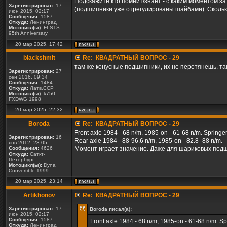
Подскажите кто помнит/знает - с каким моментом з
Зарегистрирован:
17
(подшипники уже отрегулированы шайбами). Скольк
июн 2015, 02:17
Сообщения:
1587
Откуда:
Ленинград
Мотоцикл(ы):
FLSTS
95th Anniversary
20 мар 2025, 17:42
blackshmit
Re: КВАДРАТНЫЙ ВОПРОС - 29
там же конусные подшипники, их не перетянешь. так ч
Зарегистрирован:
27
сен 2016, 09:34
Сообщения:
1484
Откуда:
Латв.ССР
Мотоцикл(ы):
k750
FXDWG 1998
20 мар 2025, 22:32
Boroda
Re: КВАДРАТНЫЙ ВОПРОС - 29
Front axle 1984 - 68 n/m, 1985-on - 61-68 n/m. Springer
Зарегистрирован:
16
Rear axle 1984 - 88-96.6 n/m, 1985-on - 82.8- 88 n/m.
янв 2012, 23:05
Сообщения:
4626
Момент играет значение. Даже для шариковых подш
Откуда:
Саткт-
Петербург
Мотоцикл(ы):
Dyna
Convertible 1999
20 мар 2025, 23:14
Artikhonov
Re: КВАДРАТНЫЙ ВОПРОС - 29
Зарегистрирован:
17
Boroda писал(а):
июн 2015, 02:17
Сообщения:
1587
Front axle 1984 - 68 n/m, 1985-on - 61-68 n/m. Sp
Откуда:
Ленинград