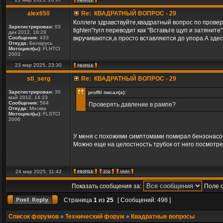
alex650
Re: КВАДРАТНЫЙ ВОПРОС - 29
Коллеги здравствуйте,квадратный вопрос по проверке
Зарегистрирован:
03
tighten"гугл переводит как "Вставьте щуп и затянит
дек 2012, 18:29
Сообщения:
433
вкручиваются,а просто вставляются до упора.А здес
Откуда:
Беларусь
Мотоцикл(ы):
FLHTCI
2003.
23 мар 2025, 23:30
stl_serg
Re: КВАДРАТНЫЙ ВОПРОС - 29
Зарегистрирован:
30
proffil писал(а):
май 2012, 14:23
Сообщения:
564
Проверять давление в рампе?
Откуда:
Москва
Мотоцикл(ы):
FLSTCI
2006
У меня с похожими симптомами помирал бензонасос
Можно еще на целостность трубок от него посмотре
24 мар 2025, 11:42
Показать сообщения за:
Поле 
Страница
1
из
25
[ Сообщений: 498 ]
Список форумов
»
Технический форум
»
Квадратные вопросы