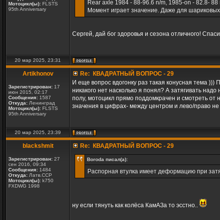
Rear axle 1984 - 88-96.6 n/m, 1985-on - 82.8- 88 
Мотоцикл(ы):
FLSTS
95th Anniversary
Момент играет значение. Даже для шариковых
Сергей, дай бог здоровья и сезона отличного! Спас
20 мар 2025, 23:31
Artikhonov
Re: КВАДРАТНЫЙ ВОПРОС - 29
И еще вопрос вдогонку раз такая конусная тема ))
Зарегистрирован:
17
никакого нет насколько я понял? А затягивать надо
июн 2015, 02:17
Сообщения:
1587
полу, мотоцикл прямо поддомкрачен и смотреть от н
Откуда:
Ленинград
значения в цифрах- между центром и лево/право не
Мотоцикл(ы):
FLSTS
95th Anniversary
20 мар 2025, 23:39
blackshmit
Re: КВАДРАТНЫЙ ВОПРОС - 29
Зарегистрирован:
27
Boroda писал(а):
сен 2016, 09:34
Сообщения:
1484
Распорная втулка имеет деформацию при зат
Откуда:
Латв.ССР
Мотоцикл(ы):
k750
FXDWG 1998
ну если тянуть как колёса КамАЗа то эсстно..