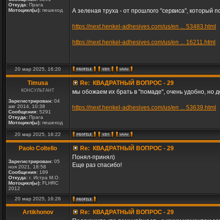
Откуда:
Прага
Мотоцикл(ы):
пешеход
А зеленая труха - от прошлого "сервиса", который п
https://next.henkel-adhesives.com/us/en ... 53483.html
https://next.henkel-adhesives.com/us/en ... 16211.html
20 мар 2025, 16:20
Timusa
Re: КВАДРАТНЫЙ ВОПРОС - 29
КОНСУЛЬТАНТ
мы обожаем их брать в "помаде", очень удобно, но 
Зарегистрирован:
04
авг 2014, 10:38
https://next.henkel-adhesives.com/us/en ... 53639.html
Сообщения:
5291
Откуда:
Прага
Мотоцикл(ы):
пешеход
20 мар 2025, 16:22
Paolo Coltello
Re: КВАДРАТНЫЙ ВОПРОС - 29
Понял-принял)
Зарегистрирован:
05
Еще раз спасибо!
ноя 2021, 18:58
Сообщения:
189
Откуда:
г. Истра М.О.
Мотоцикл(ы):
FLHRC
2012
20 мар 2025, 16:26
Artikhonov
Re: КВАДРАТНЫЙ ВОПРОС - 29