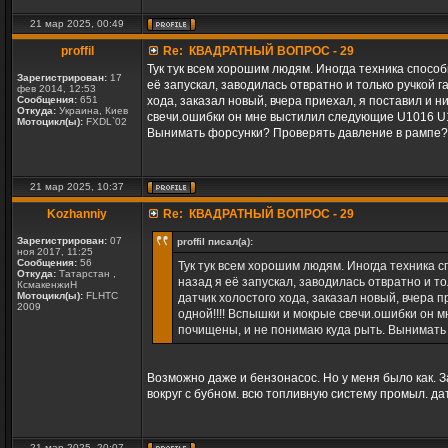
21 мар 2025, 00:49
proffil
Re: КВАДРАТНЫЙ ВОПРОС - 29
Тук тук всем хорошим людям. Иногда техника спосо
Зарегистрирован:
17
её запускал, заводилась отвратно и только ручкой 
фев 2014, 12:53
Сообщения:
651
хода, заказал новый, вчера приехал, я поставил и н
Откуда:
Украина, Киев
свечи.ошибки он мне выстилил следующие U1016 U1
Мотоцикл(ы):
FXDL`02
Вынимать форсунки? Проверять давление в рампе?
21 мар 2025, 10:37
Kozhanniy
Re: КВАДРАТНЫЙ ВОПРОС - 29
Зарегистрирован:
07
proffil писал(а):
ноя 2017, 11:25
Сообщения:
56
Тук тук всем хорошим людям. Иногда техника 
Откуда:
Татарстан ,
назад я её запускал, заводилась отвратно и т
КсмакенжиН
Мотоцикл(ы):
FLHTC
датчик холостого хода, заказал новый, вчера п
2009
одной!!!! Вспышки и мокрые свечи.ошибки он 
почищены, и не понимаю куда рыть. Вынимать
Возможно даже и бензонасос. Но у меня было как. З
вокруг с бубном. всю топливную систему промыл. да
21 мар 2025, 20:07