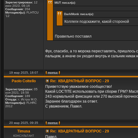
Зарегистрирован:
12
MUT писал(а):
июн 2023, 08:16
Сообщения:
204
Мотоцикл(ы):
FLHTCU
DarkMonk писал(а):
'12
Коллеги подскажите, какой стороной
Правильно поставил
Фух, спасибо, а то морока переставлять, пришлось
пальцем, а иначе он уходил внутрь и сальник никак 
19 мар 2025, 18:07
Paolo Coltello
Re: КВАДРАТНЫЙ ВОПРОС - 29
Приветствую уважаемое сообщество!
Зарегистрирован:
05
Какой LOCTITE использовать при сборке ГРМ? Масл
ноя 2021, 18:58
Сообщения:
189
243 нормальной фиксации или 270 высокой прочно
Откуда:
г. Истра М.О.
Заранее благодарен за ответ.
Мотоцикл(ы):
FLHRC
С уважением, Павел.
2012
20 мар 2025, 09:35
Timusa
Re: КВАДРАТНЫЙ ВОПРОС - 29
КОНСУЛЬТАНТ
Павел,