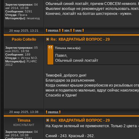
Обычный синий локтайт, причем СОВСЕМ немного. Н
Зарегистрирован:
04
авг 2014, 10:38
Фьюлинг вообще не рекомендует использовать локт
Сообщения:
5291
Конечно, локтайт на болтах шестеренок - нужен.
Откуда:
Прага
Мотоцикл(ы):
пешеход
20 мар 2025, 13:21
Paolo Coltello
Re: КВАДРАТНЫЙ ВОПРОС - 29
Зарегистрирован:
05
Timusa писал(а):
ноя 2021, 18:58
Сообщения:
189
Павел,
Откуда:
г. Истра М.О.
Обычный синий локтайт
Мотоцикл(ы):
FLHRC
2012
Тимофей, доброго дня!
Благодарю за разъяснение.
Когда снимал крышки роккербоксов из резьбовых отв
меня и подкипело маленько, вдруг сейчас наколхожу
Спасибо и Удачи!
20 мар 2025, 13:38
Timusa
Re: КВАДРАТНЫЙ ВОПРОС - 29
КОНСУЛЬТАНТ
На Харли зеленый не применяется. Только 2 цвета -
Зарегистрирован:
04
авг 2014, 10:38
Синий - 243. Красный - 262.
Сообщения:
5291