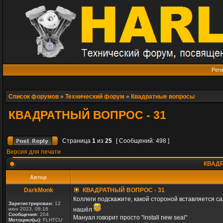
Реги
Список форумов
»
Технический форум
»
Квадратные вопросы
КВАДРАТНЫЙ ВОПРОС - 31
Страница
1
из
25
[ Сообщений: 498 ]
Версия для печати
КВАДР
Автор
DarkMonk
КВАДРАТНЫЙ ВОПРОС - 31
Коллеги подскажите, какой стороной вставляется са
Зарегистрирован:
12
июн 2023, 08:16
нашёл
Сообщения:
204
Мануал говорит просто "install new seal"
Мотоцикл(ы):
FLHTCU