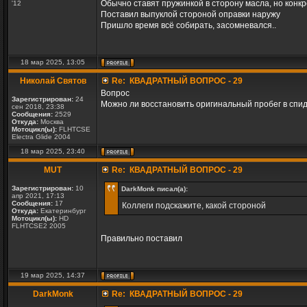
Обычно ставят пружинкой в сторону масла, но конкр
'12
Поставил выпуклой стороной оправки наружу
Пришло время всё собирать, засомневался..
18 мар 2025, 13:05
Николай Святов
Re: КВАДРАТНЫЙ ВОПРОС - 29
Вопрос
Зарегистрирован:
24
Можно ли восстановить оригинальный пробег в спи
сен 2018, 23:38
Сообщения:
2529
Откуда:
Москва
Мотоцикл(ы):
FLHTCSE
Electra Glide 2004
18 мар 2025, 23:40
MUT
Re: КВАДРАТНЫЙ ВОПРОС - 29
Зарегистрирован:
10
DarkMonk писал(а):
апр 2021, 17:13
Сообщения:
17
Коллеги подскажите, какой стороной
Откуда:
Екатеринбург
Мотоцикл(ы):
HD
FLHTCSE2 2005
Правильно поставил
19 мар 2025, 14:37
DarkMonk
Re: КВАДРАТНЫЙ ВОПРОС - 29