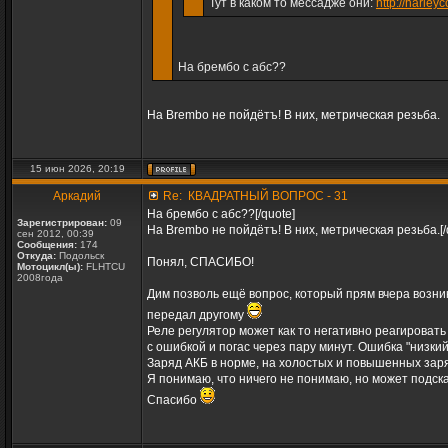
Тут в каком то мессадже они:
http://harley
На брембо с абс??
На Brembo не пойдётъ! В них, метрическая резьба.
15 июн 2026, 20:19
Аркадий
Re: КВАДРАТНЫЙ ВОПРОС - 31
На брембо с абс??[/quote]
Зарегистрирован:
09
На Brembo не пойдётъ! В них, метрическая резьба.[/
сен 2012, 00:39
Сообщения:
174
Откуда:
Подольск
Понял, СПАСИБО!
Мотоцикл(ы):
FLHTCU
2008года
Дим позволь ещё вопрос, который прям вчера возник,
передал другому
Реле регулятор может как то негативно реагирова
с ошибкой и погас через пару минут. Ошибка "низкий
Заряд АКБ в норме, на холостых и повышенных заря
Я понимаю, что ничего не понимаю, но может подс
Спасибо