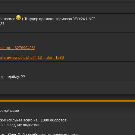
ерекосило
) "Штуцер прокачки тормозов 3/8"х24 UNF"
37...
tser-pr ... 627890436/
conv.ru/viewtopic.php?f=13 ... start=1280
ил, подойдут??
рокой раме
ки (сильнее всего на ~1800 оборотов)
 и на задние подножки
тил. Ориг. Собрал обратно, поменяв местами