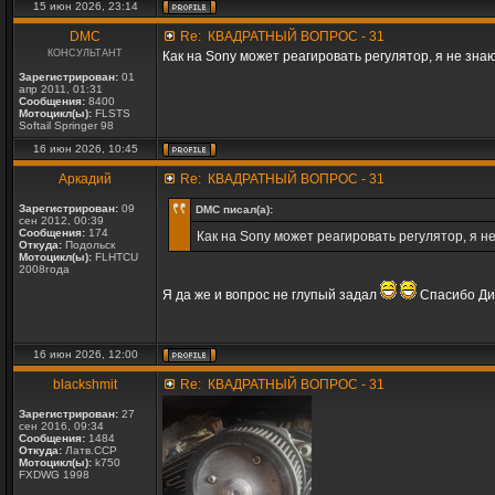
15 июн 2026, 23:14
DMC
Re: КВАДРАТНЫЙ ВОПРОС - 31
КОНСУЛЬТАНТ
Как на Sony может реагировать регулятор, я не знаю
Зарегистрирован:
01
апр 2011, 01:31
Сообщения:
8400
Мотоцикл(ы):
FLSTS
Softail Springer 98
16 июн 2026, 10:45
Аркадий
Re: КВАДРАТНЫЙ ВОПРОС - 31
Зарегистрирован:
09
DMC писал(а):
сен 2012, 00:39
Сообщения:
174
Как на Sony может реагировать регулятор, я н
Откуда:
Подольск
Мотоцикл(ы):
FLHTCU
2008года
Я да же и вопрос не глупый задал
Спасибо Ди
16 июн 2026, 12:00
blackshmit
Re: КВАДРАТНЫЙ ВОПРОС - 31
Зарегистрирован:
27
сен 2016, 09:34
Сообщения:
1484
Откуда:
Латв.ССР
Мотоцикл(ы):
k750
FXDWG 1998