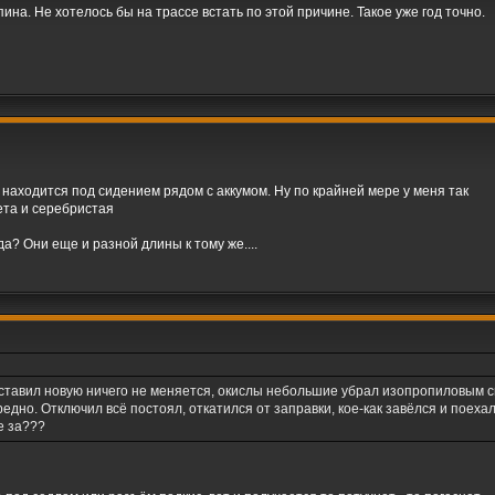
пина. Не хотелось бы на трассе встать по этой причине. Такое уже год точно.
 находится под сидением рядом с аккумом. Ну по крайней мере у меня так
ета и серебристая
а? Они еще и разной длины к тому же....
, ставил новую ничего не меняется, окислы небольшие убрал изопропиловым 
едно. Отключил всё постоял, откатился от заправки, кое-как завёлся и поеха
е за???