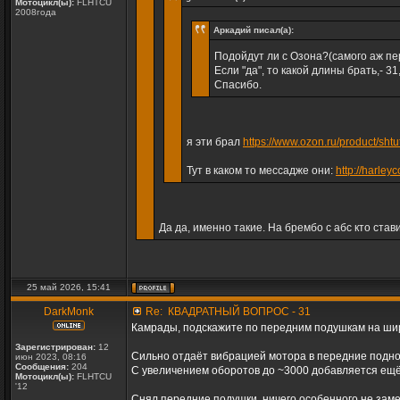
Мотоцикл(ы):
FLHTCU
2008года
Аркадий писал(а):
Подойдут ли с Озона?(самого аж п
Если "да", то какой длины брать,- 31,
Спасибо.
я эти брал
https://www.ozon.ru/product/shtu
Тут в каком то мессадже они:
http://harley
Да да, именно такие. На брембо с абс кто став
25 май 2026, 15:41
DarkMonk
Re: КВАДРАТНЫЙ ВОПРОС - 31
Камрады, подскажите по передним подушкам на ши
Зарегистрирован:
12
Сильно отдаёт вибрацией мотора в передние поднож
июн 2023, 08:16
Сообщения:
204
С увеличением оборотов до ~3000 добавляется ещё
Мотоцикл(ы):
FLHTCU
'12
Снял передние подушки, ничего особенного не заме