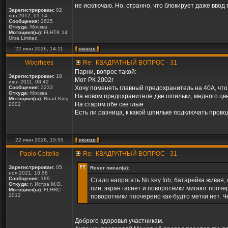
не исключаю. Но, странно, что блокирует даже ввод 
Зарегистрирован:
02
янв 2012, 01:14
Сообщения:
2625
Откуда:
Москва
Мотоцикл(ы):
FLHTK 14
Ultra Limited
22 июн 2026, 14:11
Woorhees
Re: КВАДРАТНЫЙ ВОПРОС - 31
Парни, вопрос такой:
Зарегистрирован:
18
Мот РК 2002г
июн 2011, 08:42
Сообщения:
3233
Хочу поменять главный предохранитель на 40А, что
Откуда:
Москва
На новом предохранителе две шпильки, медного цв
Мотоцикл(ы):
Road King
На старом обе светлые
2002
Есть ли разница, к какой шпильке подключать провод
22 июн 2026, 15:55
Paolo Coltello
Re: КВАДРАТНЫЙ ВОПРОС - 31
Зарегистрирован:
05
Rever писал(а):
ноя 2021, 18:58
Сообщения:
189
Стало напрягать No key fob, батарейка живая
Откуда:
г. Истра М.О.
пин, экран гаснет и поворотники мигают поочер
Мотоцикл(ы):
FLHRC
2012
поворотники поочерено как-будто метки нет. Ч
Доброго здоровья участникам.