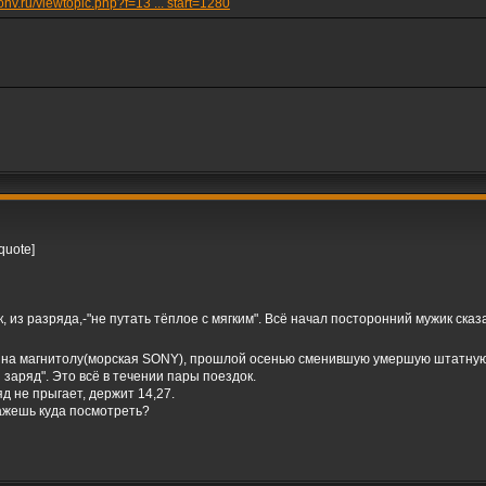
conv.ru/viewtopic.php?f=13 ... start=1280
quote]
 из разряда,-"не путать тёплое с мягким". Всё начал посторонний мужик сказа
ть на магнитолу(морская SONY), прошлой осенью сменившую умершую штатную?
 заряд". Это всё в течении пары поездок.
д не прыгает, держит 14,27.
кажешь куда посмотреть?