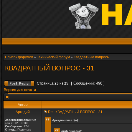
Список форумов
»
Технический форум
»
Квадратные вопросы
КВАДРАТНЫЙ ВОПРОС - 31
[ Сообщений: 498 ]
Страница
23
из
25
Версия для печати
Автор
Аркадий
Re: КВАДРАТНЫЙ ВОПРОС - 31
Зарегистрирован:
09
Аркадий писал(а):
сен 2012, 00:39
Сообщения:
174
Откуда:
Подольск
grub писал(а):