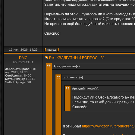
Заметил, что когда опускал двигатель на подушки -
Нормально ли это? Случалось ли у кого наблюдать
Имеет ли смысл менять на новые? (Эти вроде как 20
Не оригинал ещё более дубовый или есть хорошие
Спасибо!
15 июн 2026, 14:25
DMC
Re: КВАДРАТНЫЙ ВОПРОС - 31
КОНСУЛЬТАНТ
Аркадий писал(а):
Зарегистрирован:
01
апр 2011, 01:31
Сообщения:
8400
grub писал(а):
Мотоцикл(ы):
FLSTS
Softail Springer 98
Аркадий писал(а):
Подойдут ли с Озона?(самого аж п
Если "да", то какой длины брать,- 31,
Спасибо.
я эти брал
https://www.ozon.ru/product/shtu