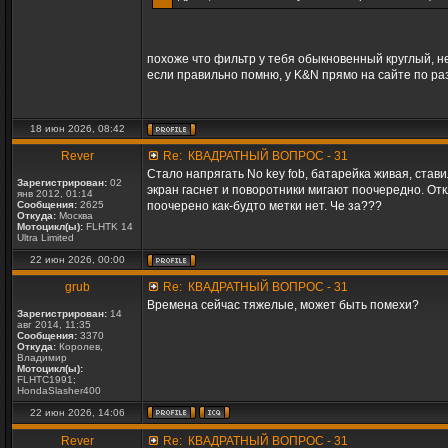
похоже что фильтр у тебя обыкновенный круглый, не
если правильно помню, у K&N прямо на сайте по р
18 июн 2026, 08:42
Rever
Re: КВАДРАТНЫЙ ВОПРОС - 31
Стало напрягать No key fob, батарейка живая, ста
Зарегистрирован:
02
экран гаснет и поворотники мигают поочередно. Отк
янв 2012, 01:14
Сообщения:
2625
поочерено как-будто метки нет. Че за???
Откуда:
Москва
Мотоцикл(ы):
FLHTK 14
Ultra Limited
22 июн 2026, 00:00
grub
Re: КВАДРАТНЫЙ ВОПРОС - 31
Времена сейчас тяжелые, может быть помехи?
Зарегистрирован:
14
авг 2014, 11:35
Сообщения:
3370
Откуда:
Королев,
Владимир
Мотоцикл(ы):
FLHTC1991;
HondaSlasher400
22 июн 2026, 14:06
Rever
Re: КВАДРАТНЫЙ ВОПРОС - 31