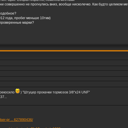
 они совершенно не прогнулись вниз, вообще нисколечко. Как будто целиком 
 подобное?
12 года, пробег меньше 10ткм)
 проверенные марки?
ерекосило
) "Штуцер прокачки тормозов 3/8"х24 UNF"
37...
tser-pr ... 627890436/