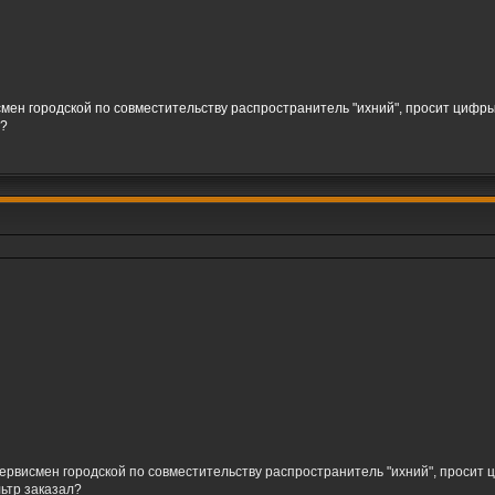
мен городской по совместительству распространитель "ихний", просит цифры 
л?
ервисмен городской по совместительству распространитель "ихний", просит ц
льтр заказал?