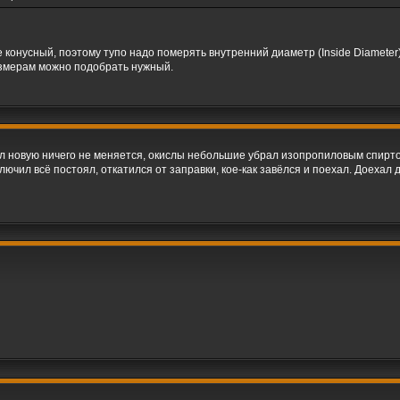
 конусный, поэтому тупо надо померять внутренний диаметр (Inside Diameter),
азмерам можно подобрать нужный.
вил новую ничего не меняется, окислы небольшие убрал изопропиловым спирто
лючил всё постоял, откатился от заправки, кое-как завёлся и поехал. Доехал 