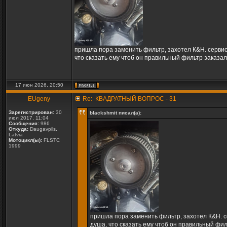
пришла пора заменить фильтр, захотел К&Н. сервис
что сказать ему чтоб он правильный фильтр заказа
17 июн 2026, 20:50
EUgeny
Re: КВАДРАТНЫЙ ВОПРОС - 31
Зарегистрирован:
30
blackshmit писал(а):
июл 2017, 11:04
Сообщения:
986
Откуда:
Daugavpils,
Latvia
Мотоцикл(ы):
FLSTC
1999
пришла пора заменить фильтр, захотел К&Н. с
душа, что сказать ему чтоб он правильный фи