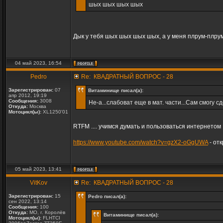
шых шых шых шых
Дык у тебя шых шых шых шых, а у меня плрум-плрум
04 май 2023, 16:54
Pedro
Re: КВАДРАТНЫЙ ВОПРОС - 28
Зарегистрирован:
07
Витаминище писал(а):
апр 2012, 19:19
Сообщения:
3008
Не-а...слабоват еще в мат. части...Сам смогу
Откуда:
Москва
Мотоцикл(ы):
XL1250'01
RTFM .... учимся думать и пользоваться интернетом
https://www.youtube.com/watch?v=gzX2-oGgUWA
- от
05 май 2023, 13:41
VitKov
Re: КВАДРАТНЫЙ ВОПРОС - 28
Зарегистрирован:
15
Pedro писал(а):
сен 2022, 13:14
Сообщения:
100
Откуда:
МО, г. Королёв
Витаминище писал(а):
Мотоцикл(ы):
FLHTCI