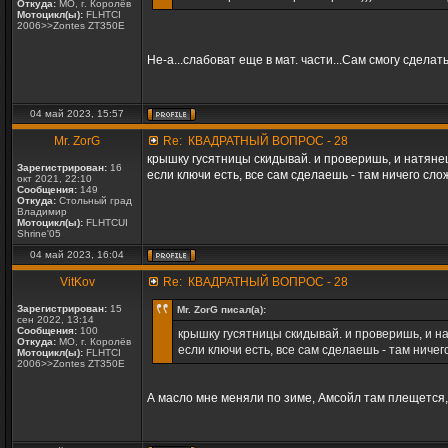
Откуда:
МО, г. Королёв
Мотоцикл(ы):
FLHTCI
2006>>Zontes ZT350E
Не-а...слабоват еще в мат. части...Сам смогу сдел
04 май 2023, 15:57
Mr. ZorG
Re: КВАДРАТНЫЙ ВОПРОС - 28
крышку гусятницы скидывай. и проверишь, и натянеш
Зарегистрирован:
16
если ключи есть, все сам сделаешь - там ничего слож
окт 2021, 22:10
Сообщения:
149
Откуда:
Стольный град
Владимир
Мотоцикл(ы):
FLHTCUI
Shrine'05
04 май 2023, 16:04
VitKov
Re: КВАДРАТНЫЙ ВОПРОС - 28
Зарегистрирован:
15
Mr. ZorG писал(а):
сен 2022, 13:14
Сообщения:
100
крышку гусятницы скидывай. и проверишь, и на
Откуда:
МО, г. Королёв
если ключи есть, все сам сделаешь - там ничег
Мотоцикл(ы):
FLHTCI
2006>>Zontes ZT350E
А масло мне меняли по зиме, Амсойл там плещется,