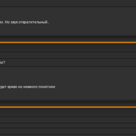
о. Но звук отвратительный..
би?
дет криво но немного понятнее