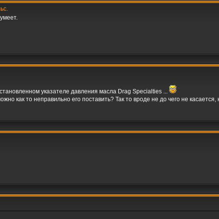
ьс.
 умеет.
становленном указателе давления масла Drag Specialties ...
жно как то неправильно его поставить? Так то вроде не до чего не касается, 