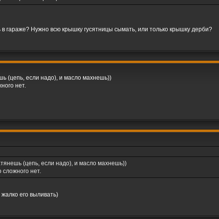
ать в гараже? Нужно всю крышку гусятницы сымать, или только крышку дерби?
ь (цепь, если надо), и масло махнешь))
ного нет.
тянешь (цепь, если надо), и масло махнешь))
о сложного нет.
 жалко его выливать)