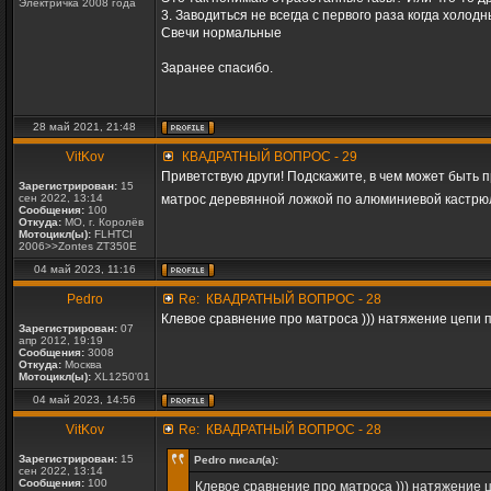
Электричка 2008 года
3. Заводиться не всегда с первого раза когда холод
Свечи нормальные
Заранее спасибо.
28 май 2021, 21:48
VitKov
КВАДРАТНЫЙ ВОПРОС - 29
Приветствую други! Подскажите, в чем может быть 
Зарегистрирован:
15
сен 2022, 13:14
матрос деревянной ложкой по алюминиевой кастрюл
Сообщения:
100
Откуда:
МО, г. Королёв
Мотоцикл(ы):
FLHTCI
2006>>Zontes ZT350E
04 май 2023, 11:16
Pedro
Re: КВАДРАТНЫЙ ВОПРОС - 28
Клевое сравнение про матроса ))) натяжение цепи 
Зарегистрирован:
07
апр 2012, 19:19
Сообщения:
3008
Откуда:
Москва
Мотоцикл(ы):
XL1250'01
04 май 2023, 14:56
VitKov
Re: КВАДРАТНЫЙ ВОПРОС - 28
Зарегистрирован:
15
Pedro писал(а):
сен 2022, 13:14
Сообщения:
100
Клевое сравнение про матроса ))) натяжение 