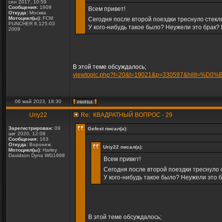
сен 2017, 10:59
Сообщения:
1909
Всем привет!
Откуда:
Москва
Мотоцикл(ы):
FCM
Сегодня после второй поездки треснуло стекло
PUNCHER 8.125-03
У кого-нибудь такое было? Неужели это брак? И
2009
В этой теме обсуждалось;
viewtopic.php?f=20&t=19021&p=330597&hil
06 май 2023, 18:30
Uriy22
Re: КВАДРАТНЫЙ ВОПРОС - 29
Зарегистрирован:
09
Gefest писал(а):
авг 2020, 12:08
Сообщения:
163
Откуда:
Воронеж
Uriy22 писал(а):
Мотоцикл(ы):
Harley
Davidson Dyna WG1998
Всем привет!
Сегодня после второй поездки треснуло с
У кого-нибудь такое было? Неужели это бр
В этой теме обсуждалось;