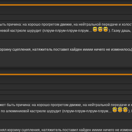
быть причина: на хорошо прогретом движке, на нейтральной передаче и холос
евой кастрюле шурудит (плрум-плрум-плрум-плрум....
). Газку дашь
 корзину сцепления, натяжитель поставил хайден иииии ничего не изменилось
ожет быть причина: на хорошо прогретом движке, на нейтральной передаче и 
 по алюминиевой кастрюле шурудит (плрум-плрум-плрум-плрум....
).
менял корзину сцепления, натяжитель поставил хайден иииии ничего не измен