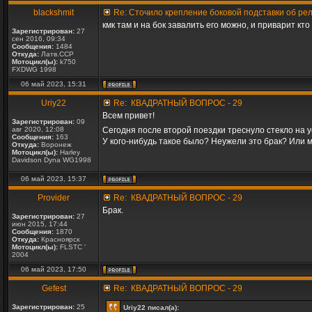
blackshmit
Re: Сточило крепление боковой подставки об рел
кмк там и на бок завалить его можно, и приварит кто
Зарегистрирован:
27
сен 2016, 09:34
Сообщения:
1484
Откуда:
Латв.ССР
Мотоцикл(ы):
k750
FXDWG 1998
06 май 2023, 15:31
Uriy22
Re: КВАДРАТНЫЙ ВОПРОС - 29
Всем привет!
Зарегистрирован:
09
авг 2020, 12:08
Сегодня после второй поездки треснуло стекло на у
Сообщения:
163
У кого-нибудь такое было? Неужели это брак? Или мо
Откуда:
Воронеж
Мотоцикл(ы):
Harley
Davidson Dyna WG1998
06 май 2023, 15:37
Provider
Re: КВАДРАТНЫЙ ВОПРОС - 29
Брак.
Зарегистрирован:
27
июн 2015, 17:44
Сообщения:
1870
Откуда:
Красноярск
Мотоцикл(ы):
FLSTC '
2004
06 май 2023, 17:50
Gefest
Re: КВАДРАТНЫЙ ВОПРОС - 29
Зарегистрирован:
25
Uriy22 писал(а):