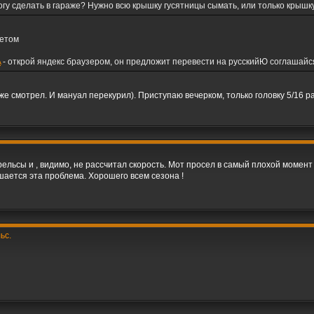
смогу сделать в гараже? Нужно всю крышку гусятницы сымать, или только крышк
нетом
A
- открой яндекс браузером, он предложит перевести на русскийЮ соглашайс
же смотрел. И мануал перекурил). Приступаю вечерком, только головку 5/16 р
льсы и , видимо, не рассчитал скорость. Мот просел в самый плохой момент 
ешается эта проблема. Хорошего всем сезона !
ьс.