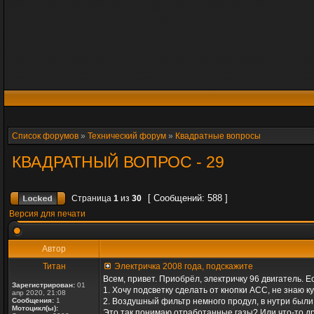
Список форумов
»
Технический форум
»
Квадратные вопросы
КВАДРАТНЫЙ ВОПРОС - 29
[ Сообщений: 588 ]
Страница
1
из
30
Версия для печати
Автор
Титан
Электричка 2008 года, подскажите
Всем, привет. Приобрёл, электричку 96 двигатель. Е
Зарегистрирован:
01
1. Хочу подсветку сделать от кнопки АСС, не знаю к
апр 2020, 21:08
Сообщения:
1
2. Воздушный фильтр немного продул, в нутри были
Мотоцикл(ы):
Это так понимаю отработанные газы? Или что-то д