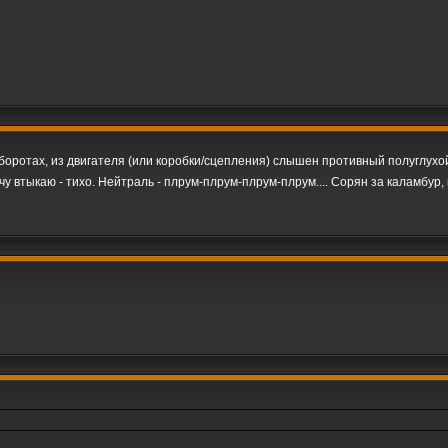
боротах, из двигателя (или коробки/сцепления) слышен противный полуглухой
ачу втыкаю - тихо. Нейтраль - плрум-плрум-плрум-плрум.... Сорян за каламбур,