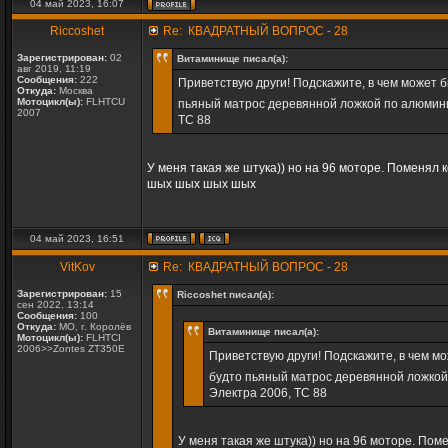
04 май 2023, 16:07
Riccoshet
Re: КВАДРАТНЫЙ ВОПРОС - 28
Зарегистрирован:
02
Витаминище писал(а):
авг 2019, 11:19
Сообщения:
222
Приветствую други! Подскажите, в чем может 
Откуда:
Москва
Мотоцикл(ы):
FLHTCU
пьяный матрос деревянной ложкой по алюмини
2007
ТС 88
У меня такая же штука)) но на 96 моторе. Поменял
шых шых шых шых
04 май 2023, 16:51
VitKov
Re: КВАДРАТНЫЙ ВОПРОС - 28
Зарегистрирован:
15
Riccoshet писал(а):
сен 2022, 13:14
Сообщения:
100
Откуда:
МО, г. Королёв
Витаминище писал(а):
Мотоцикл(ы):
FLHTCI
2006>>Zontes ZT350E
Приветствую други! Подскажите, в чем м
будто пьяный матрос деревянной ложкой
Электра 2006, ТС 88
У меня такая же штука)) но на 96 моторе. По