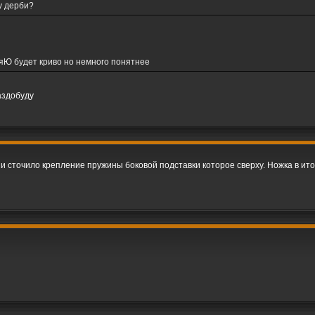
у дерби?
яЮ будет криво но немного понятнее
аздобуду
и сточило крепление пружины боковой подставки которое сверху. Ножка в ито