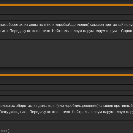
тых оборотах, из двигателя (или коробки/сцепления) слышен противный полуг
, тихо. Передачу втыкаю - тихо. Нейтраль - плрум-плрум-плрум-плрум.... Сорян
)
холостых оборотах, из двигателя (или коробки/сцепления) слышен противный 
 Газку дашь, тихо. Передачу втыкаю - тихо. Нейтраль - плрум-плрум-плрум-плру
илось)