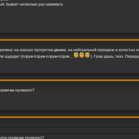
ный, бывает несколько раз нажимать
причина: на хорошо прогретом движке, на нейтральной передаче и холостых о
е шурудит (плрум-плрум-плрум-плрум....
). Газку дашь, тихо. Перед
первички проверял?
цепи первички проверял?