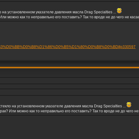
 на установленном указателе давления масла Drag Specialties ...
ли можно как то неправильно его поставить? Так то вроде не до чего не касае
it=%D0%B3%D0%BB%D0%B8%D1%86%D0%B5%D1%80%D0%B8%D0%BD#p330597
текло на установленном указателе давления масла Drag Specialties ...
ак? Или можно как то неправильно его поставить? Так то вроде не до чего не 