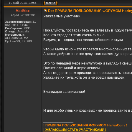
19 май 2014, 22:54
MadMax
Re: ПРАВИЛА ПОЛЬЗОВАНИЯ ФОРУМОМ Harle
АДМИНИСТРАТОР
Уважаемые участники!
Зарегистрирован:
31
мар 2011, 11:34
Сообщения:
7333
Пожалуйста, постарайтесь не залезать в чужую тему
Откуда:
Australia
Мотоцикл(ы):
Кое-кто страдает этим очень сильно.
XL1200S'03, M2
Видимо, от недостатка живого общения и скуки.
Cyclone'99, FXD'03
Чтобы было ясно – это касается многочисленных те
А также добрых советов девушкам насчет дуг и проч
Это по меньшей мере некультурно и выглядит смеш
Пахнет олениной и неуважением.
А вот модераторам приходится переставлять посты 
Уважайте их труд, хоть он и не всегда вам виден.
Благодарю за внимание!
И для особо умных и красивых - не прописывайте в 
_________________
! ПРАВИЛА ПОЛЬЗОВАНИЯ ФОРУМОМ HarleyConv !
! ЖЕЛАЮЩИМ СТАТЬ УЧАСТНИКАМИ !