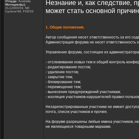
Незнание и, как следствие, 
Откуда:
Australia
Мотоцикл(ы):
XL1200S'03, M2
может стать основной причи
Cyclone'99, FXD'03
1. Общие положения.
Автор сообщения несет ответственность за его сод
Администрация форума не несет ответственность з
Управление форума, состоящее из администратора 
- отслеживание новых тем и общий контроль конфе
- редактирование постов;
- удаление постов;
- закрытие тем;
- блокирование тем;
- перемещение тем;
- вынесение предупреждений участникам;
- изоляция участников-нарушителей правил пользо
Незарегистрированные участники не имеют доступа
почта, список участников и прочее.
На форуме разрешены любые имена участников, не
не являющиеся товарными марками.