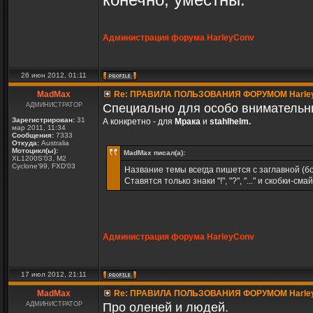
Администрация форума HarleyConv
26 июн 2012, 01:11
MadMax
Re: ПРАВИЛА ПОЛЬЗОВАНИЯ ФОРУМОМ Harle
АДМИНИСТРАТОР
Специально для особо внимательны
Зарегистрирован:
31
А конкретно - для
Мрака
и
stahlhelm.
мар 2011, 11:34
Сообщения:
7333
Откуда:
Australia
Мотоцикл(ы):
MadMax писал(а):
XL1200S'03, M2
Cyclone'99, FXD'03
Название темы всегда пишется с заглавной (бо
Ставятся только знаки "!", "?", "..." и скобки-с
Администрация форума HarleyConv
17 июл 2012, 21:11
MadMax
Re: ПРАВИЛА ПОЛЬЗОВАНИЯ ФОРУМОМ Harle
АДМИНИСТРАТОР
Про оленей и людей.