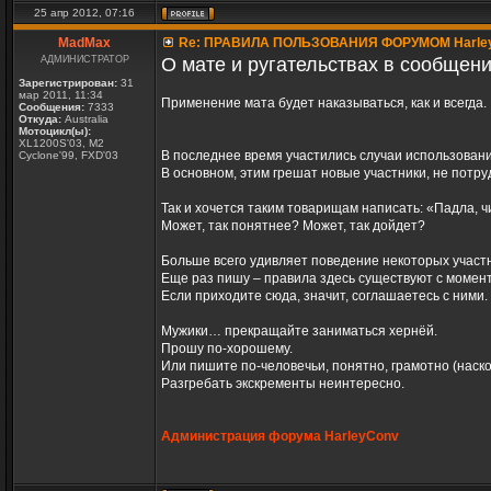
25 апр 2012, 07:16
MadMax
Re: ПРАВИЛА ПОЛЬЗОВАНИЯ ФОРУМОМ Harle
АДМИНИСТРАТОР
О мате и ругательствах в сообщени
Зарегистрирован:
31
мар 2011, 11:34
Применение мата будет наказываться, как и всегда.
Сообщения:
7333
Откуда:
Australia
Мотоцикл(ы):
XL1200S'03, M2
В последнее время участились случаи использовани
Cyclone'99, FXD'03
В основном, этим грешат новые участники, не потр
Так и хочется таким товарищам написать: «Падла, чи
Может, так понятнее? Может, так дойдет?
Больше всего удивляет поведение некоторых участн
Еще раз пишу – правила здесь существуют с момен
Если приходите сюда, значит, соглашаетесь с ними.
Мужики… прекращайте заниматься хернёй.
Прошу по-хорошему.
Или пишите по-человечьи, понятно, грамотно (наскол
Разгребать экскременты неинтересно.
Администрация форума HarleyConv