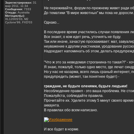
Зарегистрирован:
31
мар 2011, 11:34
Не переживайте, форум по-прежнему живет ради о
Сообщения:
7333
Откуда:
Australia
До тематики "В мире животных" мы пока не доросли.
Мотоцикл(ы):
XL1200S'03, M2
Однако...
Cyclone'99, FXD'03
В последнее время участились случаи появления 
Все знают, о ком идет речь, уточнять не буду.
Так или иначе, зачастую проскакивает: мат, завуал
неуважение к другим участникам, уродование русско
Надоедает напоминать об этом, делать предупрежд
"Что ж это за неведомая строганина-то такая?!" - 
Я знаю, пожалуй, только одно место, где лечат син
Но у нас не казарма, всего лишь сраный интернет,
предупредить (может, так понятнее будет) -
граждане, не будьте оленями, будьте людьми!
Несоблюдение правил - это ваша проблема. Не стои
Пожалуйста, соблюдайте правила.
Прочитайте их. Уделите этому 5 минут своего време
аккаунта.
В правилах обо всем написано.
И все будет в норме.