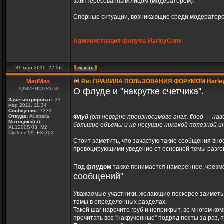
заинтересованным лицом (модератором).
Спорные ситуации, возникающие среди модераторо
Администрация форума HarleyConv
31 мар 2011, 22:56
MadMax
Re: ПРАВИЛА ПОЛЬЗОВАНИЯ ФОРУМОМ Harle
АДМИНИСТРАТОР
О флуде и "накрутке счетчика".
Зарегистрирован:
31
мар 2011, 11:34
Сообщения:
7333
Откуда:
Australia
Флуд
(от неверно произносимого англ. flood — н
Мотоцикл(ы):
большие объемы и не несущие никакой полезной 
XL1200S'03, M2
Cyclone'99, FXD'03
Стоит заметить, что зачастую такие сообщения вно
провоцирующими уведение от основной темы разго
Под
флудом
также понимается намеренное, чрезме
сообщений"
.
Уважаемые участники, желающие поскорее заиметь л
темы в определенных разделах.
Такой шаг нарочито груб и неприкрыт, во многом ко
прочитать все "накрученные" подряд посты за раз, т