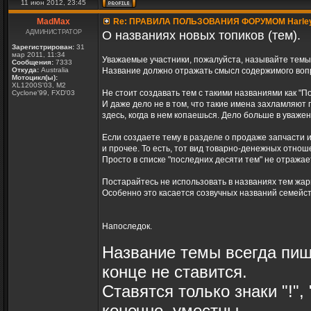
11 июн 2012, 23:45
MadMax
Re: ПРАВИЛА ПОЛЬЗОВАНИЯ ФОРУМОМ Harle
АДМИНИСТРАТОР
О названиях новых топиков (тем).
Зарегистрирован:
31
мар 2011, 11:34
Уважаемые участники, пожалуйста, называйте тем
Сообщения:
7333
Откуда:
Australia
Название должно отражать смысл содержимого вопр
Мотоцикл(ы):
XL1200S'03, M2
Не стоит создавать тем с такими названиями как "Пом
Cyclone'99, FXD'03
И даже дело не в том, что такие имена захламляют 
здесь, когда в нем копаешься. Дело больше в уважен
Если создаете тему в разделе о продаже запчасти и
и прочее. То есть, тот вид товарно-денежных отно
Просто в списке "последних десяти тем" не отражает
Постарайтесь не использовать в названиях тем жар
Особенно это касается созвучных названий семейств
Напоследок.
Название темы всегда пише
конце не ставится.
Ставятся только знаки "!", 
конечно, уместны.