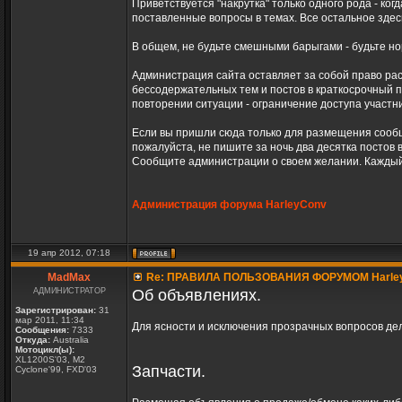
Приветствуется "накрутка" только одного рода - ко
поставленные вопросы в темах. Все остальное здес
В общем, не будьте смешными барыгами - будьте н
Администрация сайта оставляет за собой право ра
бессодержательных тем и постов в краткосрочный 
повторении ситуации - ограничение доступа участн
Если вы пришли сюда только для размещения сообще
пожалуйста, не пишите за ночь два десятка постов в
Сообщите администрации о своем желании. Каждый
Администрация форума HarleyConv
19 апр 2012, 07:18
MadMax
Re: ПРАВИЛА ПОЛЬЗОВАНИЯ ФОРУМОМ Harle
АДМИНИСТРАТОР
Об объявлениях.
Зарегистрирован:
31
мар 2011, 11:34
Для ясности и исключения прозрачных вопросов д
Сообщения:
7333
Откуда:
Australia
Мотоцикл(ы):
XL1200S'03, M2
Запчасти.
Cyclone'99, FXD'03