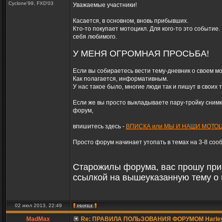
Cyclone'99, FXD'03
Уважаемые участники!
Касается, в основном, вновь прибывших.
Кто-то покупает мотоцикл. Для кого-то это событие
себя любимого.
У МЕНЯ ОГРОМНАЯ ПРОСЬБА!
Если вы собираетесь вести тему-дневник о своем м
Как полагается, информативным.
У нас такое было, многие люди так и пишут в своих 
Если же вы просто выкладываете пару-тройку снимко
форум,
впишитесь здесь -
ВПИСКА или МЫ И НАШИ МОТО
Просто форум начинает утопать в темах на 3-8 соо
Старожилы форума, вас прошу при 
ссылкой на вышеуказанную тему о 
02 июл 2013, 22:49
MadMax
Re: ПРАВИЛА ПОЛЬЗОВАНИЯ ФОРУМОМ Harle