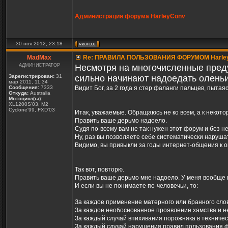
Администрация форума HarleyConv
30 ноя 2012, 23:18
MadMax
Re: ПРАВИЛА ПОЛЬЗОВАНИЯ ФОРУМОМ Harle
АДМИНИСТРАТОР
Несмотря на многочисленные пред
Зарегистрирован:
31
сильно начинают надоедать оленьи
мар 2011, 11:34
Сообщения:
7333
Видит Бог, за 2 года я стер фаланги пальцев, пытая
Откуда:
Australia
Мотоцикл(ы):
XL1200S'03, M2
Cyclone'99, FXD'03
Итак, уважаемые. Обращаюсь не ко всем, а к некот
Править ваше дерьмо надоело.
Судя по-всему вам не так нужен этот форум и без н
Ну, раз вы позволяете себе систематически наруша
Видимо, вы привыкли за годы интернет-общения к 
Так вот, повторю.
Править ваше дерьмо мне надоело. У меня вообще н
И если вы не понимаете по-человечьи, то:
За каждое применение матерного или бранного слов
За каждое необоснованное проявление хамства и н
За каждый случай впихивания порожняка в техничес
За каждый случай нарушения правил пользования ф