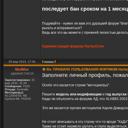
последует бан сроком на 1 месяц
Подумайте - нужен ли вам это дурацкий форум "благ
рыгать и испражняться?
Ведь все это вы можете с прежней легкостью делать
Администрация форума HarleyConv
29 мар 2013, 17:34
MadMax
Re: ПРАВИЛА ПОЛЬЗОВАНИЯ ФОРУМОМ Harle
АДМИНИСТРАТОР
Заполните личный профиль, пожал
Зарегистрирован:
31
мар 2011, 11:34
Особо это касается строки "мотоцикл(ы)".
Сообщения:
7333
Откуда:
Australia
Мотоцикл(ы):
Пишите
модель или модификацию
и
год выпуска
XL1200S'03, M2
Надо ли объяснять на форуме ХД, что XLH883 2003 г
Cyclone'99, FXD'03
Это же касается прочих мотоциклов Харли-Дэвидсон
Не стоит вписывать в эту строку что-то вроде "ХаДэ"
Также не стоит неумело шутить и глупо выделяться,