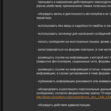
- призывать к наpyшению действующего законодате
угроза убийством, причинением тяжких телесных по
- обсуждать жизнь и деятельность мотоклубов и их 
характера;
- использовать без меры и надобности смайлы и заг
- использовать латиницу для написания сообщений 
- писать сообщения на иностранных языках, кроме 
- регистрироваться на форуме повторно, в том чис
- размещать ссылки на информацию, к которой нет п
(закрытые фотогалереи, социальные сети, форумы и 
- размещать ссылки на информацию (статьи, очерки
информацию, в случае цитирования в теме форума -
- публиковать информацию рекламного или коммерче
- обнародовать и разглашать персональные данные 
сообщения), согласно федеральному закону "О перс
http://www.consultant.ru/document/cons_doc_LAW_618
- обсуждать действия администрации.