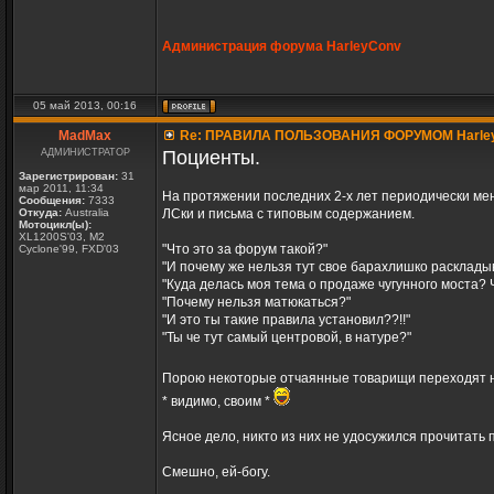
Администрация форума HarleyConv
05 май 2013, 00:16
MadMax
Re: ПРАВИЛА ПОЛЬЗОВАНИЯ ФОРУМОМ Harle
АДМИНИСТРАТОР
Поциенты.
Зарегистрирован:
31
мар 2011, 11:34
На протяжении последних 2-х лет периодически мен
Сообщения:
7333
Откуда:
Australia
ЛСки и письма с типовым содержанием.
Мотоцикл(ы):
XL1200S'03, M2
"Что это за форум такой?"
Cyclone'99, FXD'03
"И почему же нельзя тут свое барахлишко расклады
"Куда делась моя тема о продаже чугунного моста? Ч
"Почему нельзя матюкаться?"
"И это ты такие правила установил??!!"
"Ты че тут самый центровой, в натуре?"
Порою некоторые отчаянные товарищи переходят н
* видимо, своим *
Ясное дело, никто из них не удосужился прочитать пр
Смешно, ей-богу.