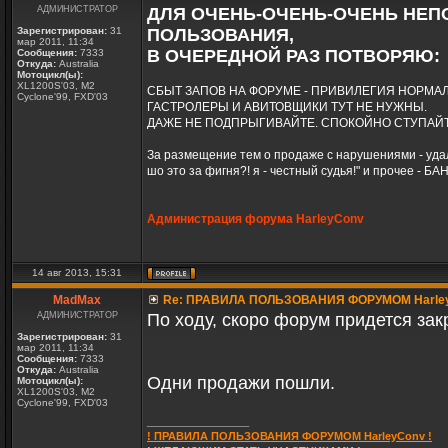
АДМИНИСТРАТОР
ДЛЯ ОЧЕНЬ-ОЧЕНЬ-ОЧЕНЬ НЕПО
Зарегистрирован:
31
ПОЛЬЗОВАНИЯ,
мар 2011, 11:34
В ОЧЕРЕДНОЙ РАЗ ПОТВОРЯЮ:
Сообщения:
7333
Откуда:
Australia
Мотоцикл(ы):
XL1200S'03, M2
СБЫТ ЗАПОВ НА ФОРУМЕ - ПРИВИЛЕГИЯ НОРМ
Cyclone'99, FXD'03
ГАСТРОЛЕРЫ И АВИТОВЩИКИ ТУТ НЕ НУЖНЫ.
ДАЖЕ НЕ ПОДПРЫГИВАЙТЕ. СПОКОЙНО СТУПАЙТ
За размещение тем о продаже с нарушениями - удал
шо это за фигня?! я - честный судья!" и прочее - БАН
Администрация форума HarleyConv
14 авг 2013, 15:31
MadMax
Re: ПРАВИЛА ПОЛЬЗОВАНИЯ ФОРУМОМ Harle
АДМИНИСТРАТОР
По ходу, скоро форум придется зак
Зарегистрирован:
31
мар 2011, 11:34
Сообщения:
7333
Откуда:
Australia
Одни продажи пошли.
Мотоцикл(ы):
XL1200S'03, M2
Cyclone'99, FXD'03
_________________
! ПРАВИЛА ПОЛЬЗОВАНИЯ ФОРУМОМ HarleyConv !