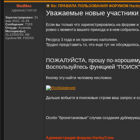
MadMax
Re: ПРАВИЛА ПОЛЬЗОВАНИЯ ФОРУМОМ Harle
АДМИНИСТРАТОР
Уважаемые новые участники
Зарегистрирован:
31
мар 2011, 11:34
Сообщения:
7333
Если вы только что зарегистрировлись на форуме и 
Откуда:
Australia
ровно с момента вашего прихода и в нем собралось 
Мотоцикл(ы):
XL1200S'03, M2
Cyclone'99, FXD'03
Ресурсу 3 года и он прилично наполнен.
Трудно представить то, что еще тут не обсуждалось.
ПОЖАЛУЙСТА, прошу по-хорошему
Воспользуйтесь функцией "ПОИСК"
Кнопку эту найти человеку несложно.
Дальше вобьете в поисковые строки ваш запрос и о
Особо "бронетанковые" случаи создания дублирующ
Администрация форума HarleyConv