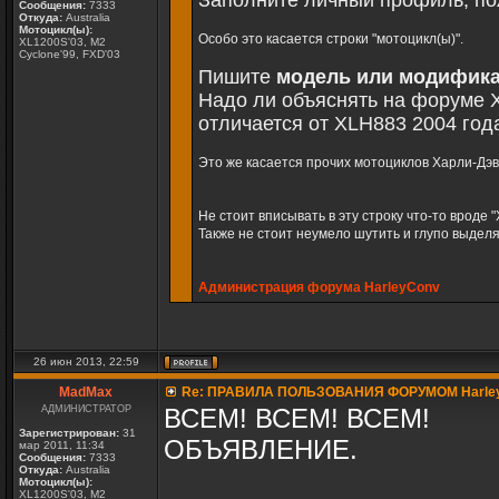
Заполните личный профиль, по
Сообщения:
7333
Откуда:
Australia
Мотоцикл(ы):
Особо это касается строки "мотоцикл(ы)".
XL1200S'03, M2
Cyclone'99, FXD'03
Пишите
модель или модифик
Надо ли объяснять на форуме Х
отличается от XLH883 2004 год
Это же касается прочих мотоциклов Харли-Дэв
Не стоит вписывать в эту строку что-то вроде "
Также не стоит неумело шутить и глупо выделя
Администрация форума HarleyConv
26 июн 2013, 22:59
MadMax
Re: ПРАВИЛА ПОЛЬЗОВАНИЯ ФОРУМОМ Harle
АДМИНИСТРАТОР
ВСЕМ! ВСЕМ! ВСЕМ!
Зарегистрирован:
31
ОБЪЯВЛЕНИЕ.
мар 2011, 11:34
Сообщения:
7333
Откуда:
Australia
Мотоцикл(ы):
XL1200S'03, M2