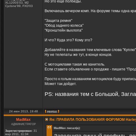
Но это еще полбеды.
XL1200S'03, M2
Cyclone'99, FXD'03
Включаешь вечером комп. На форуме темы одна кра
"Защита ремня"
"Обод заднего колеса"
"Кронштейн выхлопа"
И что? Куда это? Кому это?
Добавляйте в названия тем ключевые слова "Куплю", "
Ну не телепаты же тут, в конце концов.
С мотоциклами такая же канитель.
Если ставите объявление о продаже - пишите "Прод
Просто к голым названиям мотоциклов буду приписы
Может так дойдет.
PS: названия тем с Большой, Загла
24 июн 2013, 19:48
MadMax
Re: ПРАВИЛА ПОЛЬЗОВАНИЯ ФОРУМОМ Harle
АДМИНИСТРАТОР
MadMax писал(а):
Зарегистрирован:
31
мар 2011, 11:34