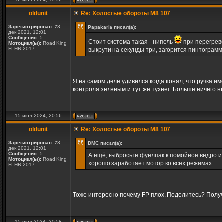
oldunit
Re: Холостые обороты M8 107
Зарегистрирован:
23
Papakarla писал(а):
дек 2021, 12:01
Сообщения:
5
Стоит система такая - нипель
при перегреве
Мотоцикл(ы):
Road King
FLHR 2017
выкрути на секунды три, загорится пинтограмм
Я на самом деле удивился когда понял, что ручка и
контроля зеленым и тут же тухнет. Больше ничего н
15 июл 2024, 20:56
oldunit
Re: Холостые обороты M8 107
Зарегистрирован:
23
DMC писал(а):
дек 2021, 12:01
Сообщения:
5
А ещё, выбросьте фуелпак в помойное ведро и
Мотоцикл(ы):
Road King
хорошо заработает мотор во всех режимах.
FLHR 2017
Тоже интересно почему FP плох. Поделитесь? Получи
15 июл 2024, 20:58