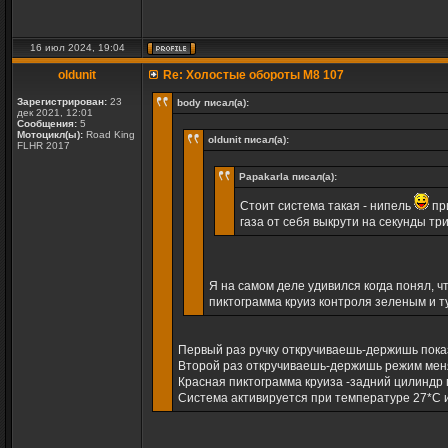
16 июл 2024, 19:04
oldunit
Re: Холостые обороты M8 107
Зарегистрирован:
23
body писал(а):
дек 2021, 12:01
Сообщения:
5
Мотоцикл(ы):
Road King
oldunit писал(а):
FLHR 2017
Papakarla писал(а):
Стоит система такая - нипель
при
газа от себя выкрути на секунды тр
Я на самом деле удивился когда понял, ч
пиктограмма круиз контроля зеленым и ту
Первый раз ручку откручиваешь-держишь пок
Второй раз откручиваешь-держишь режим мен
Красная пиктограмма круиза -задний цилиндр
Система активируется при температуре 27*С 