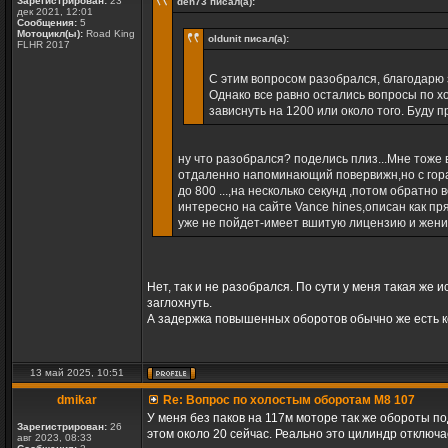
Зарегистрирован:
23
den73 писал(а):
дек 2021, 12:01
Сообщения:
5
Мотоцикл(ы):
Road King
oldunit писал(а):
FLHR 2017
С этим вопросом разобрался, благодарю
Однако все равно остались вопросы по хо
зависнуть на 1200 или около того. Буду 
ну что разобрался? поделись плиз...Мне тоже
отдаленно напоминающий повервижн,но с гора
до 800 ...,на несколько секунд ,потом обратно
интересно на сайте Vance hines,описан как пр
уже не пойдет-имеет вшитую лицензию и жени
Нет, так и не разобрался. По сути у меня такая же
заглохнуть.
А задержка повышенных оборотов обычно же есть к
13 май 2025, 10:51
dmikar
Re: Вопрос по холостым оборотам M8 107
У меня без паков на 117м моторе так же обороты п
Зарегистрирован:
26
этом около 20 сейчас. Реально это цилиндр отключ
авг 2023, 08:33