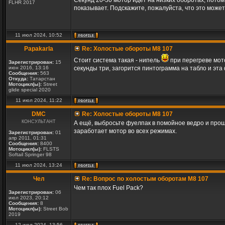
Секунд 20-30 мотор идет на низких оборотах, потом
FLHR 2017
показывает. Подскажите, пожалуйста, что это може
11 июл 2024, 10:52
Papakarla
Re: Холостые обороты M8 107
Стоит система такая - нипель
при перегреве мото
Зарегистрирован:
15
июн 2016, 13:16
секунды три, загорится пинтограмма на табло и эт
Сообщения:
563
Откуда:
Татарстан
Мотоцикл(ы):
Street
glide special 2020
11 июл 2024, 11:22
DMC
Re: Холостые обороты M8 107
КОНСУЛЬТАНТ
А ещё, выбросьте фуелпак в помойное ведро и прош
заработает мотор во всех режимах.
Зарегистрирован:
01
апр 2011, 01:31
Сообщения:
8400
Мотоцикл(ы):
FLSTS
Softail Springer 98
11 июл 2024, 13:24
Чел
Re: Вопрос по холостым оборотам M8 107
Чем так плох Fuel Pack?
Зарегистрирован:
06
июл 2023, 20:12
Сообщения:
8
Мотоцикл(ы):
Street Bob
2019
12 июл 2024, 13:56