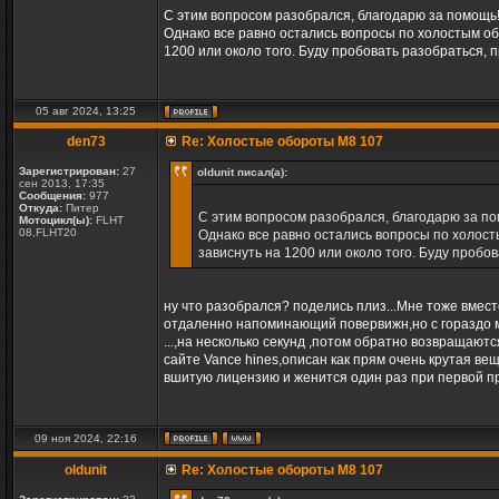
С этим вопросом разобрался, благодарю за помощь
Однако все равно остались вопросы по холостым обо
1200 или около того. Буду пробовать разобраться, 
05 авг 2024, 13:25
den73
Re: Холостые обороты M8 107
Зарегистрирован:
27
oldunit писал(а):
сен 2013, 17:35
Сообщения:
977
Откуда:
Питер
С этим вопросом разобрался, благодарю за п
Мотоцикл(ы):
FLHT
08,FLHT20
Однако все равно остались вопросы по холосты
зависнуть на 1200 или около того. Буду пробо
ну что разобрался? поделись плиз...Мне тоже вмес
отдаленно напоминающий повервижн,но с гораздо м
...,на несколько секунд ,потом обратно возвращаютс
сайте Vance hines,описан как прям очень крутая ве
вшитую лицензию и женится один раз при первой 
09 ноя 2024, 22:16
oldunit
Re: Холостые обороты M8 107