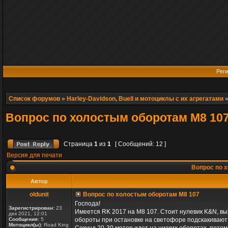
Реги
Список форумов
»
Harley-Davidson, Buell и мотоциклы с их агрегатами
Вопрос по холостым оборотам M8 10
Страница
1
из
1
[ Сообщений: 12 ]
Версия для печати
Вопрос по 
Автор
oldunit
Вопрос по холостым оборотам M8 107
Господа!
Зарегистрирован:
23
Имеется RK 2017 на M8 107. Стоит нулевик K&N, в
дек 2021, 12:01
Сообщения:
5
обороты при остановке на светофоре подскакивают с
Мотоцикл(ы):
Road King