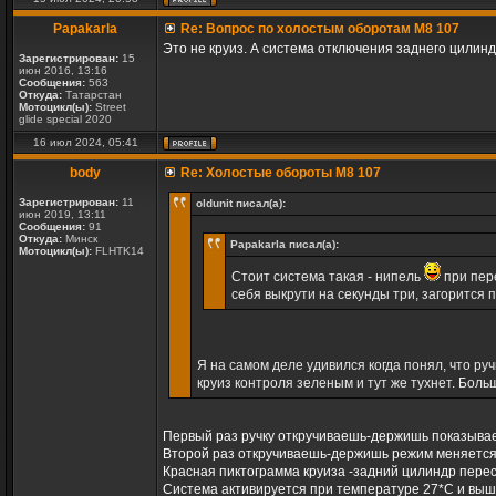
Papakarla
Re: Вопрос по холостым оборотам M8 107
Это не круиз. А система отключения заднего цилин
Зарегистрирован:
15
июн 2016, 13:16
Сообщения:
563
Откуда:
Татарстан
Мотоцикл(ы):
Street
glide special 2020
16 июл 2024, 05:41
body
Re: Холостые обороты M8 107
Зарегистрирован:
11
oldunit писал(а):
июн 2019, 13:11
Сообщения:
91
Откуда:
Минск
Papakarla писал(а):
Мотоцикл(ы):
FLHTK14
Стоит система такая - нипель
при пере
себя выкрути на секунды три, загорится 
Я на самом деле удивился когда понял, что ру
круиз контроля зеленым и тут же тухнет. Боль
Первый раз ручку откручиваешь-держишь показыва
Второй раз откручиваешь-держишь режим меняетс
Красная пиктограмма круиза -задний цилиндр пере
Система активируется при температуре 27*С и вы