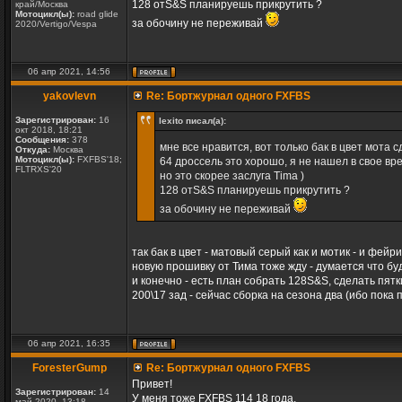
128 отS&S планируешь прикрутить ?
край/Москва
Мотоцикл(ы):
road glide
за обочину не переживай
2020/Vertigo/Vespa
06 апр 2021, 14:56
yakovlevn
Re: Бортжурнал одного FXFBS
Зарегистрирован:
16
lexito писал(а):
окт 2018, 18:21
Сообщения:
378
мне все нравится, вот только бак в цвет мота
Откуда:
Москва
Мотоцикл(ы):
FXFBS'18;
64 дроссель это хорошо, я не нашел в свое вр
FLTRXS'20
но это скорее заслуга Tima )
128 отS&S планируешь прикрутить ?
за обочину не переживай
так бак в цвет - матовый серый как и мотик - и фейри
новую прошивку от Тима тоже жду - думается что б
и конечно - есть план собрать 128S&S, сделать пят
200\17 зад - сейчас сборка на сезона два (ибо пока
06 апр 2021, 16:35
ForesterGump
Re: Бортжурнал одного FXFBS
Привет!
Зарегистрирован:
14
У меня тоже FXFBS 114 18 года.
май 2020, 13:18