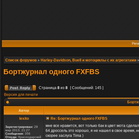
Реги
Список форумов
»
Harley-Davidson, Buell и мотоциклы с их агрегатами
Бортжурнал одного FXFBS
Страница
8
из
8
[ Сообщений: 145 ]
Версия для печати
Бортж
Автор
lexito
Re: Бортжурнал одного FXFBS
мне все нравится, вот только бак в цвет мота сдел
Зарегистрирован:
29
мар 2013, 21:27
64 дроссель это хорошо, я не нашел в свое время, н
Сообщения:
356
скорее заслуга Tima )
Откуда:
Краснодарский