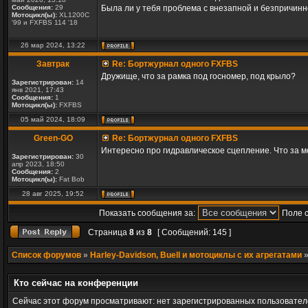
Сообщения:
29
Была ли у тебя проблема с внезапной и безпричин
Мотоцикл(ы):
XL1200C
'99 и FXFBS 114 '18
26 мар 2024, 13:22
Завтрак
Re: Бортжурнал одного FXFBS
Дружище, что за рамка под госномер, под крыло?
Зарегистрирован:
14
янв 2021, 17:43
Сообщения:
1
Мотоцикл(ы):
FXFBS
05 май 2024, 18:09
Green-GO
Re: Бортжурнал одного FXFBS
Интересно про гидравлическое сцепление. Что за м
Зарегистрирован:
30
апр 2023, 18:50
Сообщения:
2
Мотоцикл(ы):
Fat Bob
28 авг 2025, 19:52
Показать сообщения за:
Поле 
Страница
8
из
8
[ Сообщений: 145 ]
Список форумов
»
Harley-Davidson, Buell и мотоциклы с их агрегатами
Кто сейчас на конференции
Сейчас этот форум просматривают: нет зарегистрированных пользователе