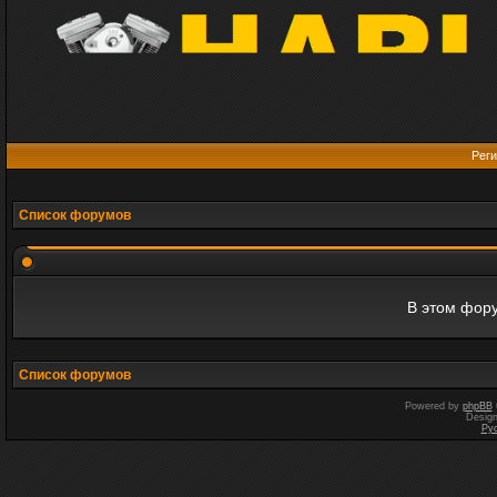
Реги
Список форумов
В этом фору
Список форумов
Powered by
phpBB
Desig
Ру