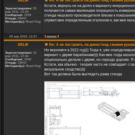
GELIK
Re: А не построить ли диностенд своими рукам
Кстати, вернусь не на долго к варианту инерционно
Зарегистрирован:
31
получается самая маленькая погрешность измерений
мар 2011, 22:34
Сообщения:
1508
стенда чешского производителя близки к показаниям
Откуда:
СВАО
служил мне определенным эталоном и, как мне казал
Мотоцикл(ы):
Road King
05 апр 2024, 13:37
GELIK
Re: А не построить ли диностенд своими рукам
Но вернемся в 2022 год))) Тогда я, уже определив
Зарегистрирован:
31
вариант с двумя барабанами))) Как мне тогда каза
мар 2011, 22:34
Сообщения:
1508
опционально делали с двумя, но гораздо дороже. Я 
Откуда:
СВАО
Кстати, как обычно - теория часто не совпадает с 
Мотоцикл(ы):
Road King
визуальное сходство))))
Вот так должна была выглядеть рама стенда