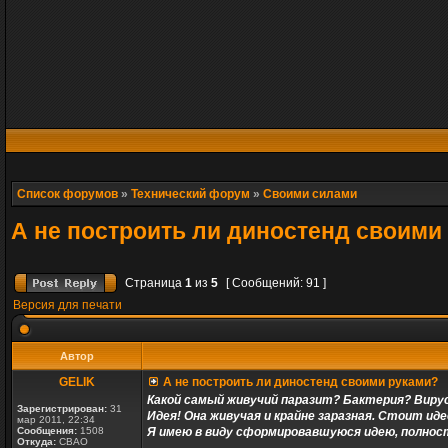
Список форумов
»
Технический форум
»
Своими силами
А не построить ли диностенд своими
Страница
1
из
5
[ Сообщений: 91 ]
Версия для печати
Автор
GELIK
А не построить ли диностенд своими руками?
Какой самый живучий паразит? Бактерия? Виру
Зарегистрирован:
31
Идея! Она живучая и крайне заразная. Стоит ид
мар 2011, 22:34
Сообщения:
1508
Я имею в виду сформировавшуюся идею, полност
Откуда:
СВАО