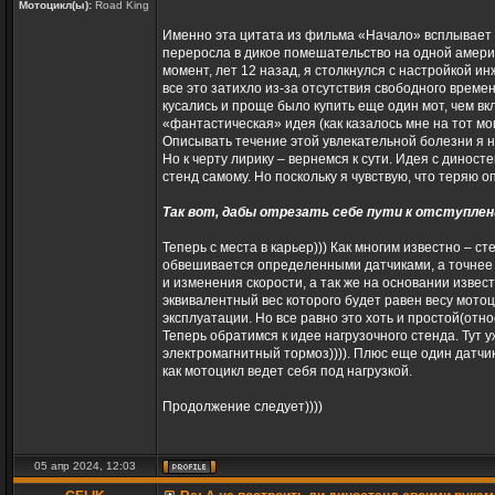
Мотоцикл(ы):
Road King
Именно эта цитата из фильма «Начало» всплывает в
переросла в дикое помешательство на одной америк
момент, лет 12 назад, я столкнулся с настройкой и
все это затихло из-за отсутствия свободного врем
кусались и проще было купить еще один мот, чем в
«фантастическая» идея (как казалось мне на тот мо
Описывать течение этой увлекательной болезни я не
Но к черту лирику – вернемся к сути. Идея с динос
стенд самому. Но поскольку я чувствую, что теряю о
Так вот, дабы отрезать себе пути к отступлени
Теперь с места в карьер))) Как многим известно 
обвешивается определенными датчиками, а точнее –
и изменения скорости, а так же на основании изв
эквивалентный вес которого будет равен весу мотоц
эксплуатации. Но все равно это хоть и простой(отн
Теперь обратимся к идее нагрузочного стенда. Тут 
электромагнитный тормоз)))). Плюс еще один датчи
как мотоцикл ведет себя под нагрузкой.
Продолжение следует))))
05 апр 2024, 12:03