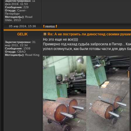
Зарегистрирован:
11
фев 2019, 11:53
Сообщения:
229
Откуда:
Санкт-
Петербург
Мотоцикл(ы):
Road
Glide, 2013
05 апр 2024, 15:36
GELIK
Re: А не построить ли диностенд своими рукам
Но это еще не все))))
Зарегистрирован:
31
Примерно год назад судьба забросила в Питер... Ка
мар 2011, 22:34
Сообщения:
1508
успел оглянуться, как были готовы части для двух б
Откуда:
СВАО
Мотоцикл(ы):
Road King