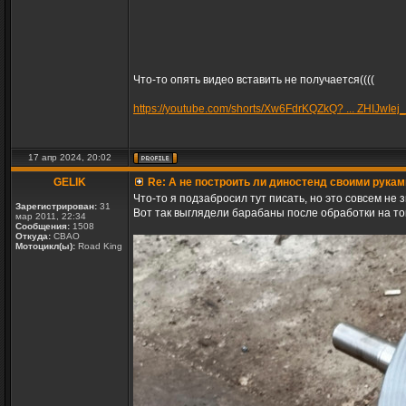
Что-то опять видео вставить не получается((((
https://youtube.com/shorts/Xw6FdrKQZkQ? ... ZHIJwIej
17 апр 2024, 20:02
GELIK
Re: А не построить ли диностенд своими рукам
Что-то я подзабросил тут писать, но это совсем не 
Зарегистрирован:
31
Вот так выглядели барабаны после обработки на т
мар 2011, 22:34
Сообщения:
1508
Откуда:
СВАО
Мотоцикл(ы):
Road King