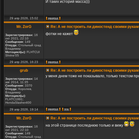
И таких историй масса)))
29 апр 2026, 15:02
Mr. ZorG
Re: А не построить ли диностенд своими рукам
фотки не кажет
Зарегистрирован:
16
окт 2021, 22:10
Сообщения:
149
Откуда:
Стольный град
Владимир
Мотоцикл(ы):
FLHTCUI
Shrine'05
29 апр 2026, 16:23
grub
Re: А не построить ли диностенд своими рукам
у меня днем тоже не показывало, только текстом про
Зарегистрирован:
14
авг 2014, 11:35
Сообщения:
3370
Откуда:
Королев,
Владимир
Мотоцикл(ы):
FLHTC1991;
HondaSlasher400
29 апр 2026, 19:14
Mr. ZorG
Re: А не построить ли диностенд своими рукам
на этой странице последнюю только и вижу
Зарегистрирован:
16
окт 2021, 22:10
Сообщения:
149
Откуда:
Стольный град