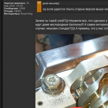
Зарегистрирован:
31
grub писал(а):
мар 2011, 22:34
Сообщения:
1508
ну если удается сбыть старые версии выше чем
Откуда:
СВАО
Мотоцикл(ы):
Road King
Зачем ты такой злой?))) Неужели все, что сделано у
идут даже кислородные баллоны!!! А самое интерес
случае, чешских стендах?)))) А прикинь, что у нас т