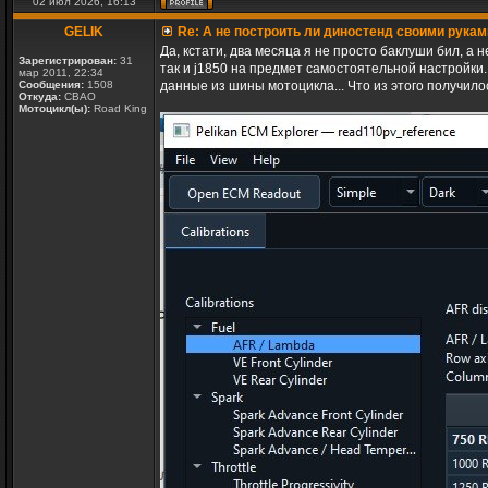
02 июл 2026, 16:13
GELIK
Re: А не построить ли диностенд своими рукам
Да, кстати, два месяца я не просто баклуши бил, а
Зарегистрирован:
31
так и j1850 на предмет самостоятельной настройки
мар 2011, 22:34
Сообщения:
1508
данные из шины мотоцикла... Что из этого получилос
Откуда:
СВАО
Мотоцикл(ы):
Road King