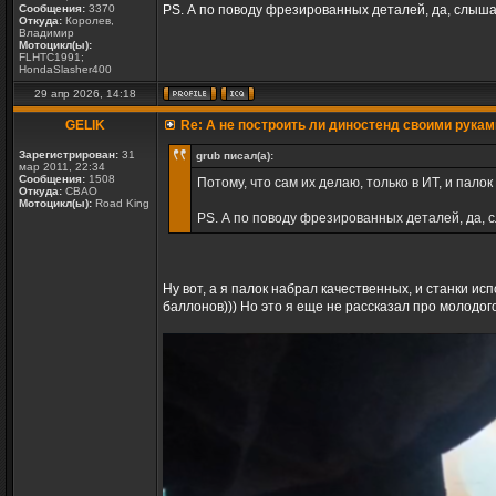
Сообщения:
3370
PS. А по поводу фрезированных деталей, да, слышал
Откуда:
Королев,
Владимир
Мотоцикл(ы):
FLHTC1991;
HondaSlasher400
29 апр 2026, 14:18
GELIK
Re: А не построить ли диностенд своими рукам
Зарегистрирован:
31
grub писал(а):
мар 2011, 22:34
Сообщения:
1508
Потому, что сам их делаю, только в ИТ, и пало
Откуда:
СВАО
Мотоцикл(ы):
Road King
PS. А по поводу фрезированных деталей, да, с
Ну вот, а я палок набрал качественных, и станки и
баллонов))) Но это я еще не рассказал про молодого