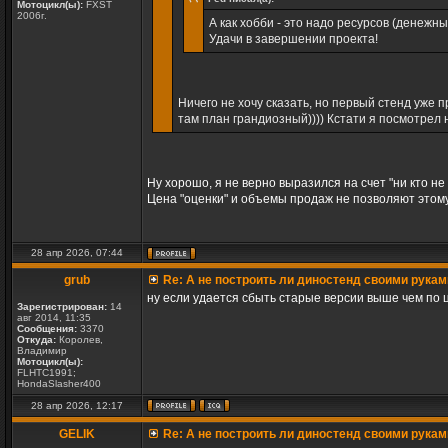
Мотоцикл(ы):
FXST
2006г.
А как хобби - это надо ресурсов (денежных
Удачи в завершении проекта!
Ничего не хочу сказать, но первый стенд уже 
там план грандиозный)))) Кстати я посмотрел 
Ну хорошо, я не верно выразился на счет "ни кто не
Цена "оценки" и объемы продаж не позволяют этому
28 апр 2026, 07:44
grub
Re: А не построить ли диностенд своими рукам
ну если удается сбыть старые версии выше чем по ц
Зарегистрирован:
14
авг 2014, 11:35
Сообщения:
3370
Откуда:
Королев,
Владимир
Мотоцикл(ы):
FLHTC1991;
HondaSlasher400
28 апр 2026, 12:17
GELIK
Re: А не построить ли диностенд своими рукам