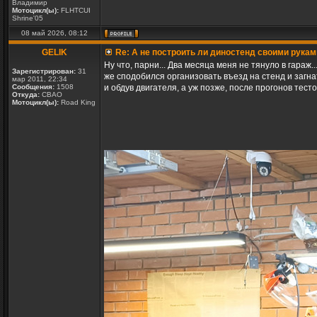
Владимир
Мотоцикл(ы):
FLHTCUI
Shrine'05
08 май 2026, 08:12
GELIK
Re: А не построить ли диностенд своими рукам
Ну что, парни... Два месяца меня не тянуло в гараж.
Зарегистрирован:
31
же сподобился организовать въезд на стенд и загнат
мар 2011, 22:34
Сообщения:
1508
и обдув двигателя, а уж позже, после прогонов тест
Откуда:
СВАО
Мотоцикл(ы):
Road King