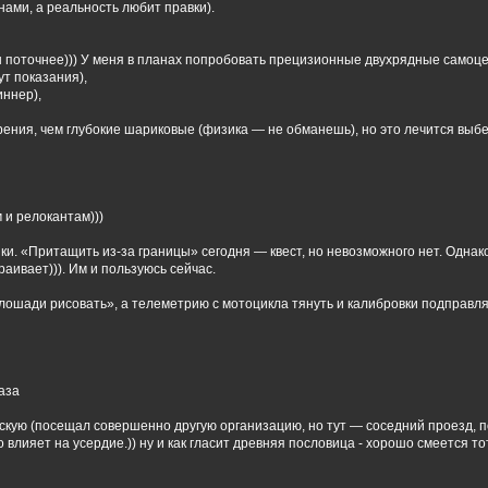
нами, а реальность любит правки).
ы поточнее))) У меня в планах попробовать прецизионные двухрядные само
т показания),
иннер),
ения, чем глубокие шариковые (физика — не обманешь), но это лечится выбег
 и релокантам)))
ики. «Притащить из-за границы» сегодня — квест, но невозможного нет. Одна
аивает))). Им и пользуюсь сейчас.
лошади рисовать», а телеметрию с мотоцикла тянуть и калибровки подправлят
аза
рскую (посещал совершенно другую организацию, но тут — соседний проезд, п
влияет на усердие.)) ну и как гласит древняя пословица - хорошо смеется тот