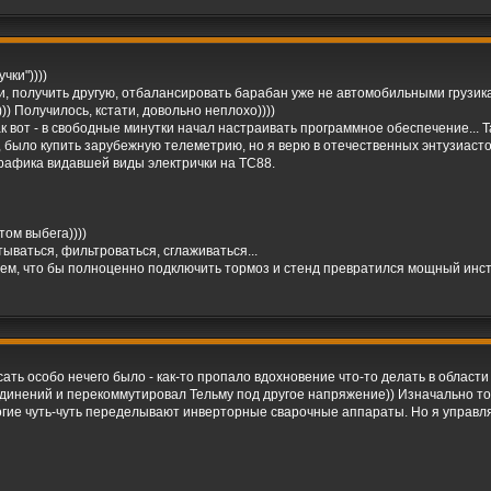
чки"))))
и, получить другую, отбалансировать барабан уже не автомобильными грузи
)) Получилось, кстати, довольно неплохо))))
 Так вот - в свободные минутки начал настраивать программное обеспечение..
 было купить зарубежную телеметрию, но я верю в отечественных энтузиастов
графика видавшей виды электрички на ТС88.
ом выбега))))
тываться, фильтроваться, сглаживаться...
ем, что бы полноценно подключить тормоз и стенд превратился мощный инстру
писать особо нечего было - как-то пропало вдохновение что-то делать в област
динений и перекоммутировал Тельму под другое напряжение)) Изначально то
огие чуть-чуть переделывают инверторные сварочные аппараты. Но я управля