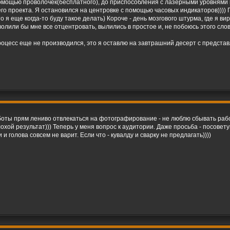
 с помощью проволочек(бесплатного), до приспособления с лазерными уровням
го проекта. Я остановился на центровке с помощью часовых индикаторов)))) 
 я еще когда-то буду такое делать) Короче - день мозгового штурма, где я в
или бы мне все отцентровать, вылились в простое и, не побоюсь этого слова
роцесс еще не производился, это я оставлю на завтрашний десерт с представ
аботы прям лениво отвлекаться на фотографирование - не люблю сбывать раб
неплохой результат))) Теперь у меня вопрос к аудитории. Даже просьба - посов
 голова совсем не варит. Если что - кувалду и сварку не предлагать))))