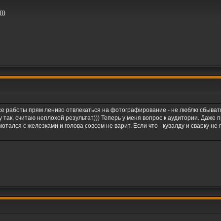
))
ссе работы прям лениво отвлекаться на фотографирование - не люблю сбыват
 Ну так, считаю неплохой результат))) Теперь у меня вопрос к аудитории. Даже
тался с железками и голова совсем не варит. Если что - кувалду и сварку не п