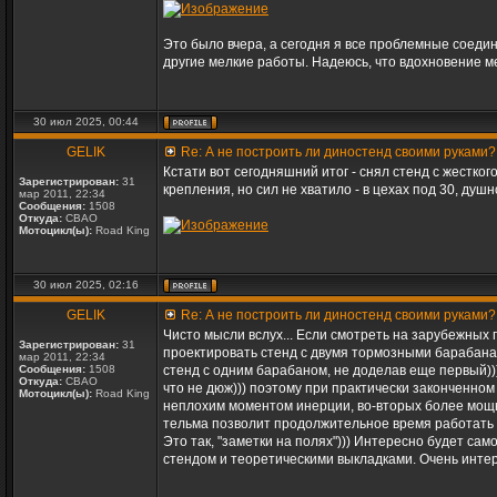
Это было вчера, а сегодня я все проблемные соедин
другие мелкие работы. Надеюсь, что вдохновение ме
30 июл 2025, 00:44
GELIK
Re: А не построить ли диностенд своими руками?
Кстати вот сегодняшний итог - снял стенд с жестко
Зарегистрирован:
31
крепления, но сил не хватило - в цехах под 30, душн
мар 2011, 22:34
Сообщения:
1508
Откуда:
СВАО
Мотоцикл(ы):
Road King
30 июл 2025, 02:16
GELIK
Re: А не построить ли диностенд своими руками?
Чисто мысли вслух... Если смотреть на зарубежных 
Зарегистрирован:
31
проектировать стенд с двумя тормозными барабанам
мар 2011, 22:34
Сообщения:
1508
стенд с одним барабаном, не доделав еще первый)))) 
Откуда:
СВАО
что не дюж))) поэтому при практически законченном
Мотоцикл(ы):
Road King
неплохим моментом инерции, во-вторых более мощн
тельма позволит продолжительное время работать с
Это так, "заметки на полях"))) Интересно будет са
стендом и теоретическими выкладками. Очень интере