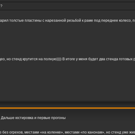
я?
иварил толстые пластины с нарезанной резьбой к раме под переднее колесо, 
део, но стенд крутится на полную)))) В итоге у меня будет два стенда готовых
о. Дальше юстировка и первые прогоны
е без огрехов, местами «на коленке», местами «по канонам», но стенд уже жив