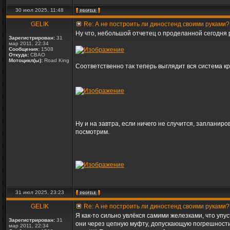
30 июл 2025, 11:48
GELIK
Re: А не построить ли диностенд своими руками?
Ну что, небольшой отчетец о проделанной сегодня 
Зарегистрирован:
31
мар 2011, 22:34
Сообщения:
1508
Откуда:
СВАО
Мотоцикл(ы):
Road King
Соответственно так теперь выглядит вся система к
Ну и на завтра, если ничего не случится, запланир
посмотрим.
31 июл 2025, 23:23
GELIK
Re: А не построить ли диностенд своими руками?
Я как-то сильно увлёкся самими железками, что упу
Зарегистрирован:
31
они через цепную муфту, допускающую погрешности 
мар 2011, 22:34