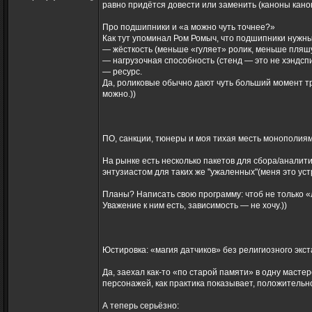
равно придётся довести или заменить (каноны кано
Про подшипники и «а можно чуть точнее?»
Как тут упоминал Ром Ромыч, что подшипники нужн
— жёсткость (меньше «гуляет» ролик, меньше пляшу
— нагрузочная способность (стенд — это не хэндсп
— ресурс.
Да, роликовые обычно дают чуть больший момент тр
можно.))
ПО, санкции, тюнеры и моя тихая месть монополиям
На рынке есть несколько пакетов для сбора/аналит
энтузиастом для таких же "ужаленных"(меня это устр
Планы? Написать свою программу: чтоб не только «
Уважение к ним есть, зависимость — не хочу.))
Юстировка: «магия датчиков» без религиозного экст
Да, заехал как-то «по старой памяти» в одну масте
персонажей, как практика показывает, положительно 
А теперь серьёзно: