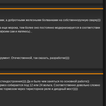
ками, а добротными железными болванками на собственноручную сварку)))
. Та еще морока, тем более оно постоянно модернизируется в соответствии
(коим сам и являюсь)...
мент. Отечественной, так сказать, разработки))))
и стендостроения)))) Да и было чем заняться по основной работе))
рмоз собирается под 12 или 24 вольта. Соответственно довольно сложно
ю тормозом через тиристорное реле и диодный мост)))))