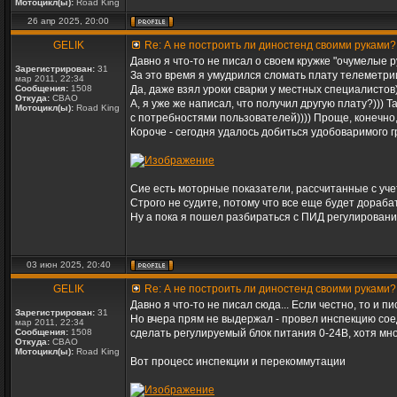
Мотоцикл(ы):
Road King
26 апр 2025, 20:00
GELIK
Re: А не построить ли диностенд своими руками?
Давно я что-то не писал о своем кружке "очумелые ру
Зарегистрирован:
31
За это время я умудрился сломать плату телеметри
мар 2011, 22:34
Сообщения:
1508
Да, даже взял уроки сварки у местных специалистов)
Откуда:
СВАО
А, я уже же написал, что получил другую плату?)))
Мотоцикл(ы):
Road King
с потребностями пользователей)))) Проще, конечно,
Короче - сегодня удалось добиться удобоваримого 
Сие есть моторные показатели, рассчитанные с учет
Строго не судите, потому что все еще будет дораба
Ну а пока я пошел разбираться с ПИД регулировани
03 июн 2025, 20:40
GELIK
Re: А не построить ли диностенд своими руками?
Давно я что-то не писал сюда... Если честно, то и 
Зарегистрирован:
31
Но вчера прям не выдержал - провел инспекцию сое
мар 2011, 22:34
Сообщения:
1508
сделать регулируемый блок питания 0-24В, хотя мн
Откуда:
СВАО
Мотоцикл(ы):
Road King
Вот процесс инспекции и перекоммутации