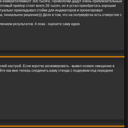
и и измерителями(от 300 тысяч). Проволочки дадут очень приблизительный
Готовый прибор стоит всего 26 тысяч, но я устал приобретать хорошие
иртуально прикладывал стойки для индикаторов и проектировал
, гениальное решение))) Дело в том, что на полумуфтах есть отверстия с
лением результатов. А пока - оцените саму идею
очий настрой. Если коротко резюмировать - вывел осевое смещение в
етуйте как мне теперь соединить раму стенда с подиумом под переднее