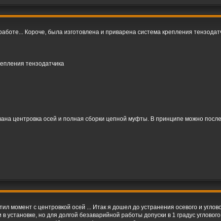
работе... Короче, была изготовлена и приварена система крепления тензодат
репления тензодатчика
ована центровка осей и полная сборки цепной муфты. В принципе можно после э
стил момент с центровкой осей ... Итак я дошел до устранения осевого и уг
в установке, но для долгой безаварийной работы допуски в 1 градус угловог