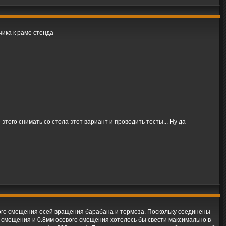
чика к раме стенда
того снимать со стола этот вариант и проводить тесты... Ну да
лового смещения осей вращения барабана и тормоза. Поскольку соединены
о смещения и 0.8мм осевого смещения хотелось бы свести максимально в