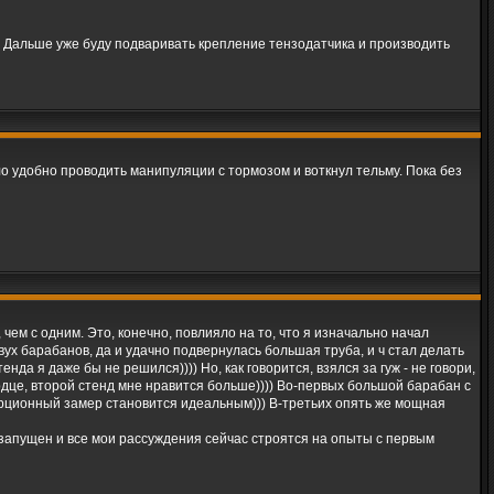
)) Дальше уже буду подваривать крепление тензодатчика и производить
ыло удобно проводить манипуляции с тормозом и воткнул тельму. Пока без
чем с одним. Это, конечно, повлияло на то, что я изначально начал
ух барабанов, да и удачно подвернулась большая труба, и ч стал делать
нда я даже бы не решился)))) Но, как говорится, взялся за гуж - не говори,
ердце, второй стенд мне нравится больше)))) Во-первых большой барабан с
рционный замер становится идеальным))) В-третьих опять же мощная
е запущен и все мои рассуждения сейчас строятся на опыты с первым