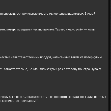
центрирующиеся роликовые вместо однорядных шариковых. Зачем?
ом: потери измерим и честно вычтем. Так что нюанс учтён — жить
ко есть и наш отечественный продукт, написанный таким же повернутым
ь самостоятельно, не кланяясь каждый раз в сторону монстра Dynojet.
очему бы и нет). Сарказм встретил на пороге))) Нормально. Наличие таких
, кто смеется последним)))