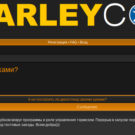
Регистрация
•
FAQ
•
Вход
уками?
А не построить ли диностенд своими руками?
Сообщение
 бубном вокруг программы и реле управления тормозом. Перерыв в запуске пер
д тестовые заезды. Всем добра)))