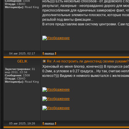
Сообщения:
1508
ноль)))) Есть несколько способов - от дедовского
Откуда:
СВАО
результат, лазерные - неоправданно дорого для мое
Мотоцикл(ы):
Road King
приспособления для единичных замеров(не факт, что
дополнительные элементы-плоскости, которые позвол
резьбой под винты фиксации...
В итоге представляю вам систему центровки. Сам п
04 авг 2025, 02:17
GELIK
Re: А не построить ли диностенд своими руками?
Хреновый из меня блогер, конечно))) В процессе р
Зарегистрирован:
31
0.2мм, а угловое в 0.27 градуса... Ну так, считаю 
мар 2011, 22:34
Сообщения:
1508
колесо?))) Видимо я немного вымотался с железками и
Откуда:
СВАО
Мотоцикл(ы):
Road King
05 авг 2025, 19:26