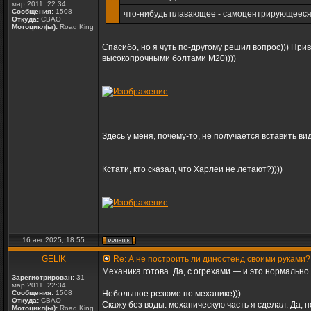
мар 2011, 22:34
Сообщения:
1508
что-нибудь плавающее - самоцентрирующеес
Откуда:
СВАО
Мотоцикл(ы):
Road King
Спасибо, но я чуть по-другому решил вопрос))) Пр
высокопрочными болтами М20))))
Здесь у меня, почему-то, не получается вставить ви
Кстати, кто сказал, что Харлеи не летают?))))
16 авг 2025, 18:55
GELIK
Re: А не построить ли диностенд своими руками?
Механика готова. Да, с огрехами — и это нормальн
Зарегистрирован:
31
мар 2011, 22:34
Сообщения:
1508
Небольшое резюме по механике)))
Откуда:
СВАО
Скажу без воды: механическую часть я сделал. Да, н
Мотоцикл(ы):
Road King