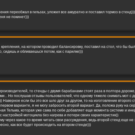
ения переобжал в гильзах, уложил все аккуратно и поставил тормоз в стенд)
ня не покинет)))
го крепления, на котором проводил балансировку, поставил на стол, что бы б
о, сидишь и обливаешься потом, как с парилке)))
производителей, то стенды с двумя барабанами стоят раза в полтора дороже, 
и... Но послушав отзывы пользователей, что одному тяжело снимать мот с дв
Наверное если бы это все шло друг за другом, то на изготовление второго сте
 первом варианте, я не могу забросить второй вариант. Да, положа руку на с
ая Тельма, которая уже сама по себе добавляет еще момента системе и ине
 настройкой мотоцикла без нагрева и потери своих характеристик))
мому через какое-то время читать свои рассуждения, ведь второй стенд еще н
сно, как все будет происходить на втором стенде)))