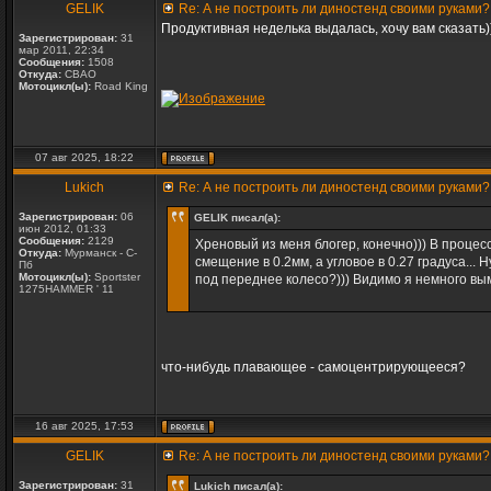
GELIK
Re: А не построить ли диностенд своими руками?
Продуктивная неделька выдалась, хочу вам сказать))
Зарегистрирован:
31
мар 2011, 22:34
Сообщения:
1508
Откуда:
СВАО
Мотоцикл(ы):
Road King
07 авг 2025, 18:22
Lukich
Re: А не построить ли диностенд своими руками?
Зарегистрирован:
06
GELIK писал(а):
июн 2012, 01:33
Сообщения:
2129
Хреновый из меня блогер, конечно))) В проце
Откуда:
Мурманск - С-
смещение в 0.2мм, а угловое в 0.27 градуса...
Пб
Мотоцикл(ы):
Sportster
под переднее колесо?))) Видимо я немного вымо
1275HAMMER ' 11
что-нибудь плавающее - самоцентрирующееся?
16 авг 2025, 17:53
GELIK
Re: А не построить ли диностенд своими руками?
Зарегистрирован:
31
Lukich писал(а):