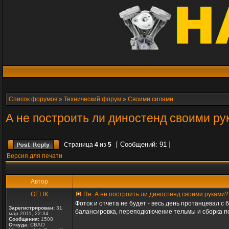
Список форумов
»
Технический форум
»
Своими силами
А не построить ли диностенд своими р
[ Сообщений: 91 ]
Страница
4
из
5
Версия для печати
Автор
GELIK
Re: А не построить ли диностенд своими руками?
Фоток и отчета не будет - весь день протанцевал с
Зарегистрирован:
31
балансировка, переподключение тельмы и сборка по
мар 2011, 22:34
Сообщения:
1508
Откуда:
СВАО