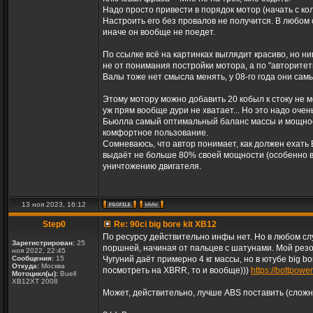
Надо просто привести в порядок мотор (начать с кол
Настроить его без провалов не получится. В любом 
иначе он вообще не поедет.
По ссылке всё на картинках выглядит красиво, но ни
не от понимания постройки мотора, а по "авторитет
Валы тоже нет смысла менять, у 08-го года они сам
Этому мотору можно добавить 20 кобыл к стоку не 
уж прям вообще дури не хватает... Но это надо очень
Бьюлла самый оптимальный баланс массы и мощнос
комфортное пользование.
Сомневаюсь, что автор понимает, как должен ехать 
выдаёт не больше 80% своей мощности (особенно ва
уничтожению двигателя.
13 ноя 2023, 16:12
Step0
Re: 90ci big bore kit XB12
По ресурсу действительно инфы нет. Но в любом слу
Зарегистрирован:
25
поршней, начиная от пальцев с шатунами. Мой резон 
ноя 2022, 22:45
Сообщения:
15
Чугуний даёт примерно 4 кг массы, но в ютубе big b
Откуда:
Москва
посмотреть на XBRR, то и вообще)))
https://bottpowe
Мотоцикл(ы):
Buell
XB12XT 2008
Может, действительно, лучше ABS поставить (сложно