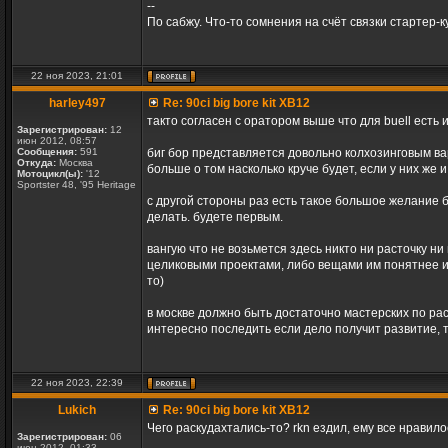
--
По сабжу. Что-то сомнения на счёт связки стартер
22 ноя 2023, 21:01
harley497
Re: 90ci big bore kit XB12
такто согласен с оратором выше что для buell есть
Зарегистрирован:
12
июн 2012, 08:57
Сообщения:
591
биг бор представляется довольно колхозинговым вар
Откуда:
Москва
больше о том насколько круче будет, если у них же
Мотоцикл(ы):
'12
Sportster 48, '95 Heritage
с другой стороны раз есть такое большое желание б
делать. будете первым.
вангую что не возьмется здесь никто ни расточку ни
целиковыми проектами, либо вещами им понятнее и с
то)
в москве должно быть достаточно мастерских по раст
интересно последить если дело получит развитие, т
22 ноя 2023, 22:39
Lukich
Re: 90ci big bore kit XB12
Чего раскудахтались-то? rkn ездил, ему все нравилось
Зарегистрирован:
06
июн 2012, 01:33