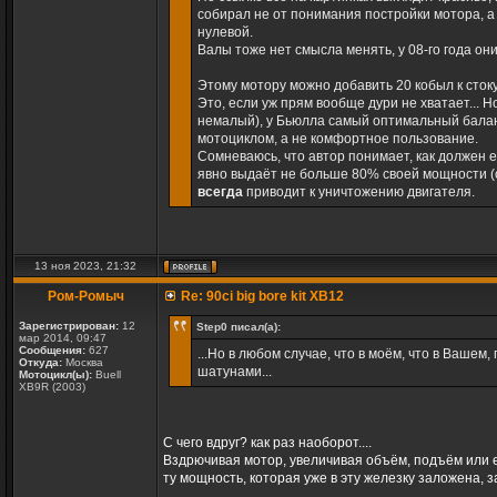
собирал не от понимания постройки мотора, а 
нулевой.
Валы тоже нет смысла менять, у 08-го года он
Этому мотору можно добавить 20 кобыл к сток
Это, если уж прям вообще дури не хватает... Н
немалый), у Бьюлла самый оптимальный балан
мотоциклом, а не комфортное пользование.
Сомневаюсь, что автор понимает, как должен е
явно выдаёт не больше 80% своей мощности (о
всегда
приводит к уничтожению двигателя.
13 ноя 2023, 21:32
Ром-Ромыч
Re: 90ci big bore kit XB12
Зарегистрирован:
12
Step0 писал(а):
мар 2014, 09:47
Сообщения:
627
...Но в любом случае, что в моём, что в Вашем
Откуда:
Москва
шатунами...
Мотоцикл(ы):
Buell
XB9R (2003)
С чего вдруг? как раз наоборот....
Вздрючивая мотор, увеличивая объём, подъём или е
ту мощность, которая уже в эту железку заложена, 