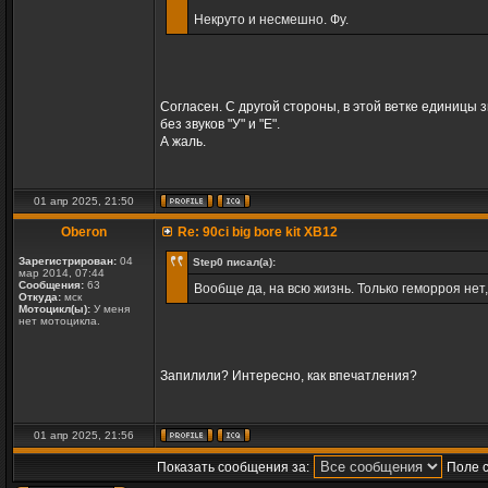
Некруто и несмешно. Фу.
Согласен. С другой стороны, в этой ветке единицы з
без звуков "У" и "Е".
А жаль.
01 апр 2025, 21:50
Oberon
Re: 90ci big bore kit XB12
Зарегистрирован:
04
Step0 писал(а):
мар 2014, 07:44
Сообщения:
63
Вообще да, на всю жизнь. Только геморроя нет
Откуда:
мск
Мотоцикл(ы):
У меня
нет мотоцикла.
Запилили? Интересно, как впечатления?
01 апр 2025, 21:56
Показать сообщения за:
Поле 