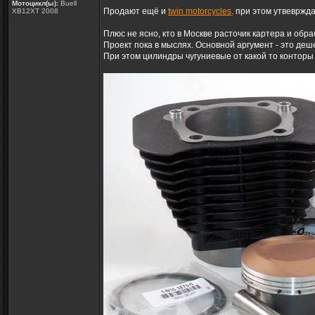
Мотоцикл(ы):
Buell
Продают ещё и
twin motorcycles,
при этом утвеврждая
XB12XT 2008
Плюс не ясно, кто в Москве расточик картера и обр
Проект пока в мыслях. Основной аргумент - это деше
При этом цилиндры чугуниевые от какой то конторы 