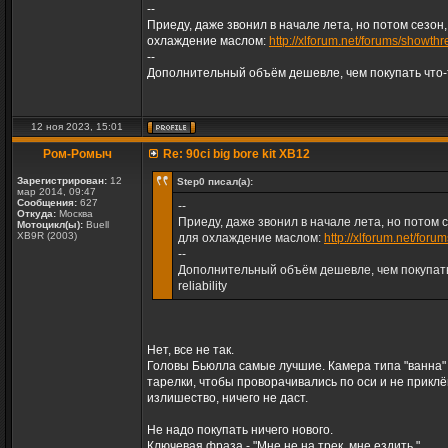
--
Приеду, даже звонил в начале лета, но потом сезон
охлаждение маслом:
http://xlforum.net/forums/showth
--
Дополнительный объём дешевле, чем покупать что-то 
12 ноя 2023, 15:01
Ром-Ромыч
Re: 90ci big bore kit XB12
Зарегистрирован:
12
Step0 писал(а):
мар 2014, 09:47
Сообщения:
627
--
Откуда:
Москва
Приеду, даже звонил в начале лета, но потом 
Мотоцикл(ы):
Buell
XB9R (2003)
для охлаждение маслом:
http://xlforum.net/for
--
Дополнительный объём дешевле, чем покупать ч
reliability
Нет, все не так.
Головы Бьюлла самые лучшие. Камера типа "ванна"
тарелки, чтобы проворачивались по оси и не прикл
излишество, ничего не даст.
Не надо покупать ничего нового.
Ключевая фраза - "Мне не на трек, мне ездить."