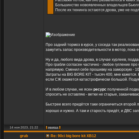
Расскажи потом, как оно развалилось и каких з
Большинство новоявленных владельцев Бьюллов 
После их тюнинга остаются дрова, уже не по
Про задний тормоз в курсе, у соседа так реализован
замутить запас производительности в мотор, пока ес
Ну и да, любого вида дрова, в случае хурлеев, под
Про грабли согласен частично - любое гугление про
напрямую. Сменил себе прошивку на заморскую - 100
Затраты на BIG BORE KIT - тысяч 400, мне кажется. 
если СЖ окажется катастрофически большой. Подумы
И в любом случае, не ясен
ресурс
полученной подел
спросить не оставляю - ветки не старые, заканчиваю
Быстрее всего придётся таки ограничиться второй л
хорошо и нужно. А там и старость придёт, и ДВС за
14 ноя 2023, 21:22
grub
Re: 90ci big bore kit XB12