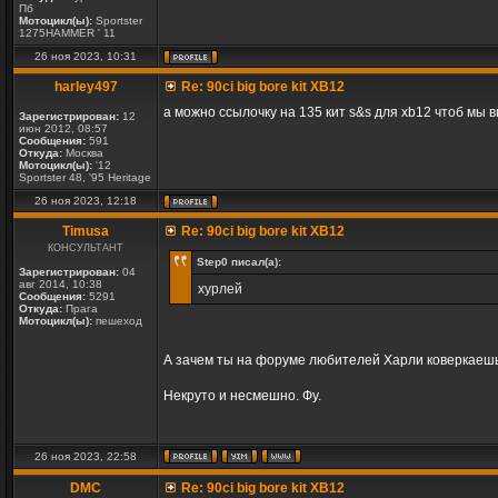
Пб
Мотоцикл(ы):
Sportster
1275HAMMER ' 11
26 ноя 2023, 10:31
harley497
Re: 90ci big bore kit XB12
а можно ссылочку на 135 кит s&s для xb12 чтоб мы 
Зарегистрирован:
12
июн 2012, 08:57
Сообщения:
591
Откуда:
Москва
Мотоцикл(ы):
'12
Sportster 48, '95 Heritage
26 ноя 2023, 12:18
Timusa
Re: 90ci big bore kit XB12
КОНСУЛЬТАНТ
Step0 писал(а):
Зарегистрирован:
04
авг 2014, 10:38
хурлей
Сообщения:
5291
Откуда:
Прага
Мотоцикл(ы):
пешеход
А зачем ты на форуме любителей Харли коверкаешь
Некруто и несмешно. Фу.
26 ноя 2023, 22:58
DMC
Re: 90ci big bore kit XB12