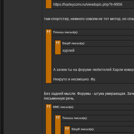
https://harleyconv.ru/viewtopic.php?t=9956
там спортстер, немного совсем не тот мотор, но спа
Timusa писал(а):
Step0 писал(а):
хурлей
А зачем ты на форуме любителей Харли ковер
Некруто и несмешно. Фу.
Без задней мысли. Форумы - штука умирающая. Зачем
письменную речь.
DMC писал(а):
Timusa писал(а):
Step0 писал(а):