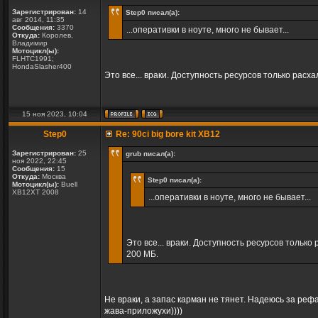
Зарегистрирован:
14
Step0 писал(а):
авг 2014, 11:35
Сообщения:
3370
...оперативки в ноуте, много не бывает...
Откуда:
Королев,
Владимир
Мотоцикл(ы):
FLHTC1991;
HondaSlasher400
Это все... враки. Доступность ресурсов только рас
15 ноя 2023, 10:04
Step0
Re: 90ci big bore kit XB12
Зарегистрирован:
25
grub писал(а):
ноя 2022, 22:45
Сообщения:
15
Откуда:
Москва
Step0 писал(а):
Мотоцикл(ы):
Buell
XB12XT 2008
...оперативки в ноуте, много не бывает...
Это все... враки. Доступность ресурсов тольк
200 МБ.
Не враки, а запас карман не тянет. Надеюсь за ре
жава-приложухи))))