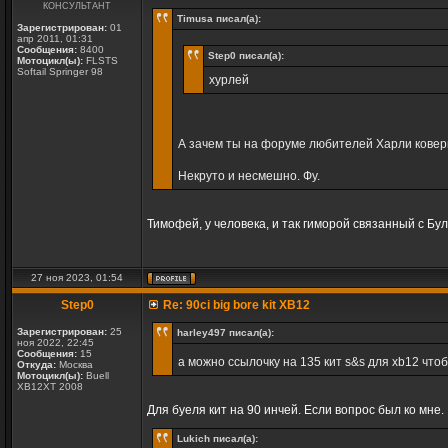
КОНСУЛЬТАНТ
Timusa писал(а):
Зарегистрирован:
01
апр 2011, 01:31
Сообщения:
8400
Step0 писал(а):
Мотоцикл(ы):
FLSTS
Softail Springer 98
хурлей
А зачем ты на форуме любителей Харли ковер
Некруто и несмешно. Фу.
Тимофей, у человека, и так гиморой связанный с Бул
27 ноя 2023, 01:54
Step0
Re: 90ci big bore kit XB12
Зарегистрирован:
25
harley497 писал(а):
ноя 2022, 22:45
Сообщения:
15
а можно ссылочку на 135 кит s&s для xb12 что
Откуда:
Москва
Мотоцикл(ы):
Buell
XB12XT 2008
Для буеля кит на 90 инчей. Если вопрос был ко мне.
Lukich писал(а):