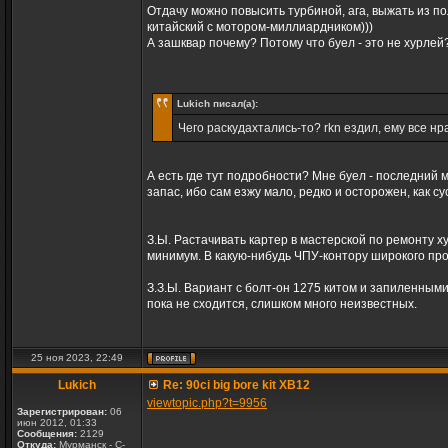
Отдачу можно повысить турбиной, ага, выжать из по
китайский с мотором-миллиардником)))
А зашквар почему? Потому что буел - это не хурлей? 
Lukich писал(а):
Чего раскудахтались-то? rkn ездил, ему все нрав
А есть где тут подробности? Мне буел - последний м
запас, ибо сам езжу мало, редко и осторожен, как су
З.Ы. Растачивать картер в мастерской по ремонту х
минимум. В какую-нибудь ЧПУ-контору широкого пр
З.З.Ы. Вариант с болт-он 1275 китом и запиленными
пока не сходится, слишком много неизвестных.
25 ноя 2023, 22:49
Lukich
Re: 90ci big bore kit XB12
viewtopic.php?t=9956
Зарегистрирован:
06
июн 2012, 01:33
Сообщения:
2129
Откуда:
Мурманск - С-