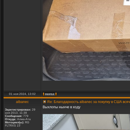
01 ноя 2024, 13:02
albanec
Re: Благодарность albanec за покупку в США вся
Выхлопы нынче в ходу
Зарегистрирован:
29
ноя 2013, 11:38
Сообщения:
779
Откуда:
Алма-Ата
Мотоцикл(ы):
RG
FLTRXS 15'