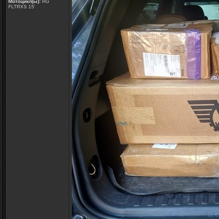
Мотоцикл(ы):
RG
FLTRXS 15'