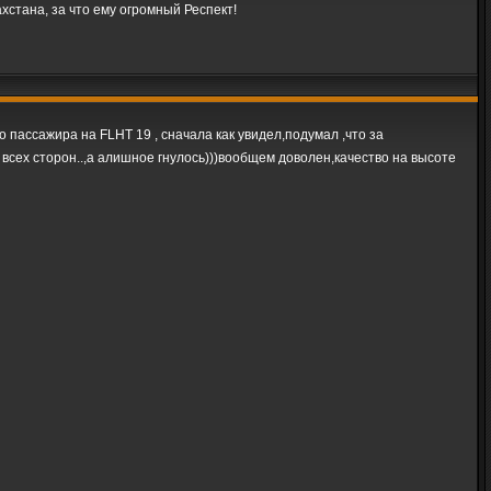
стана, за что ему огромный Респект!
 пассажира на FLHT 19 , сначала как увидел,подумал ,что за
о всех сторон..,а алишное гнулось)))вообщем доволен,качество на высоте