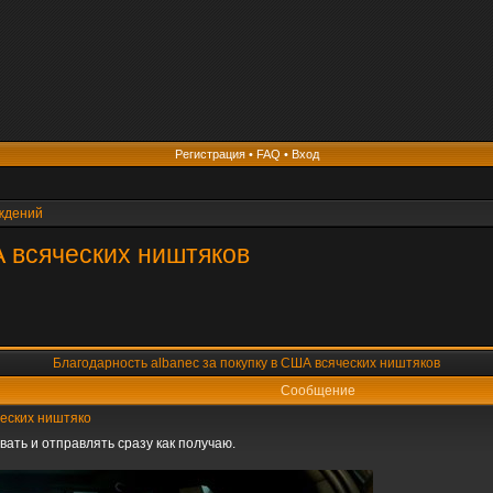
Регистрация
•
FAQ
•
Вход
еждений
А всяческих ништяков
Благодарность albanec за покупку в США всяческих ништяков
Сообщение
ческих ништяко
ать и отправлять сразу как получаю.