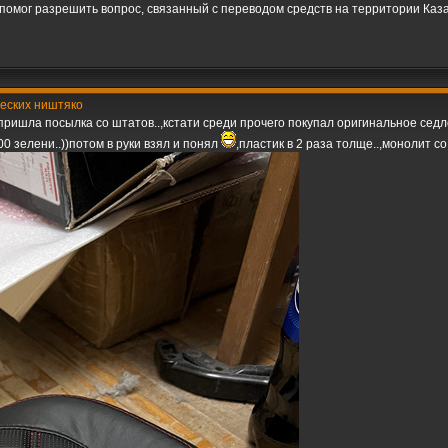
омог разрешить вопрос, связанный с переводом средств на территории Казах
ческих ништяко
ришла посылка со штатов..,кстати среди прочего покупал оригинальное седло
 400 зелени..))потом в руки взял и понял
,пластик в 2 раза толще..,монолит с