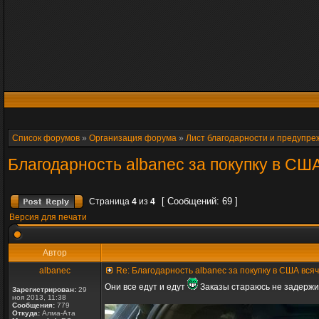
Список форумов
»
Организация форума
»
Лист благодарности и предупр
Благодарность albanec за покупку в СШ
[ Сообщений: 69 ]
Страница
4
из
4
Версия для печати
Автор
albanec
Re: Благодарность albanec за покупку в США вся
Они все едут и едут
Заказы стараюсь не задержив
Зарегистрирован:
29
ноя 2013, 11:38
Сообщения:
779
Откуда:
Алма-Ата