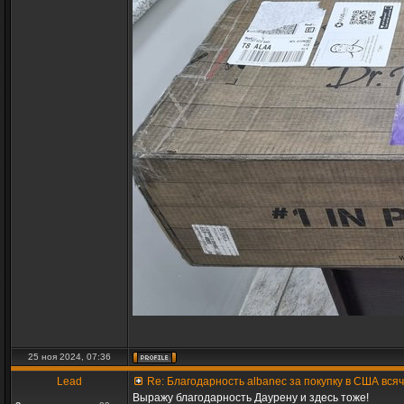
25 ноя 2024, 07:36
Lead
Re: Благодарность albanec за покупку в США вся
Выражу благодарность Даурену и здесь тоже!