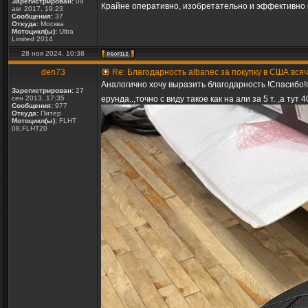
Зарегистрирован:
09
Крайне оперативно, изобретательно и эффективно п
авг 2017, 19:23
Сообщения:
37
Откуда:
Москва
Мотоцикл(ы):
Ultra
Limited 2014
28 ноя 2024, 10:38
den73
Re: Благодарность albanec за покупку в США вся
Аналогично хочу выразить благодарность !Спасибо!п
Зарегистрирован:
27
сен 2013, 17:35
ерунда..,точно с виду такое как на али за 5 т. ,а тут
Сообщения:
977
Откуда:
Питер
Мотоцикл(ы):
FLHT
08,FLHT20