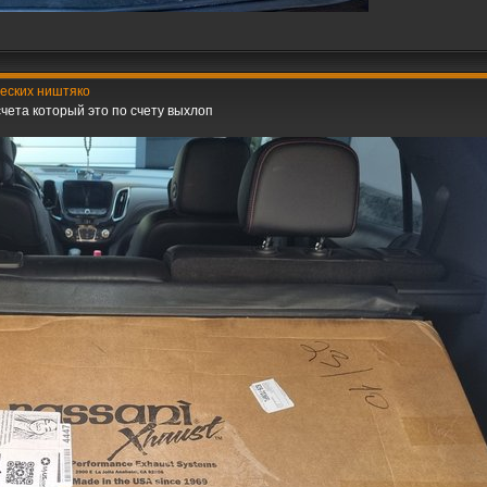
ческих ништяко
чета который это по счету выхлоп