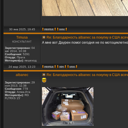
30 янв 2025, 19:45
Timusa
Re: Благодарность albanec за покупку в США вся
КОНСУЛЬТАНТ
А мне вот Даурен помог сегодня не по мотоциклетно
Зарегистрирован:
04
авг 2014, 10:38
Сообщения:
5291
Откуда:
Прага
Мотоцикл(ы):
пешеход
24 мар 2025, 13:23
albanec
Re: Благодарность albanec за покупку в США вся
Зарегистрирован:
29
ноя 2013, 11:38
Сообщения:
779
Откуда:
Алма-Ата
Мотоцикл(ы):
RG
FLTRXS 15'