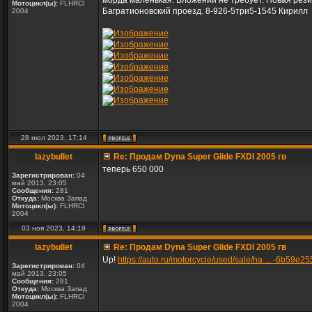
морда маленькая. Вложений не требует. Новая резин
Мотоцикл(ы):
FLHRCI
Багратионовский проезд. 8-926-5три5-1545 Кирилл
2004
28 июл 2023, 17:14
lazybullet
Re: Продам Dyna Super Glide FXDI 2005 гв
теперь 650 000
Зарегистрирован:
04
май 2013, 23:05
Сообщения:
281
Откуда:
Москва Запад
Мотоцикл(ы):
FLHRCI
2004
03 ноя 2023, 14:19
lazybullet
Re: Продам Dyna Super Glide FXDI 2005 гв
Up!
https://auto.ru/motorcycle/used/sale/ha ... -6b59e25
Зарегистрирован:
04
май 2013, 23:05
Сообщения:
281
Откуда:
Москва Запад
Мотоцикл(ы):
FLHRCI
2004