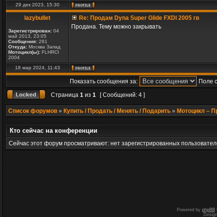
29 дек 2023, 15:30
lazybullet
Re: Продам Dyna Super Glide FXDI 2005 гв
Продана. Тему можно закрывать
Зарегистрирован:
04
май 2013, 23:05
Сообщения:
281
Откуда:
Москва Запад
Мотоцикл(ы):
FLHRCI
2004
18 мар 2024, 11:43
Показать сообщения за:
Поле 
Страница
1
из
1
[ Сообщений: 4 ]
Список форумов
»
Купить / Продать / Менять / Подарить
»
Мотоцикл – 
Кто сейчас на конференции
Сейчас этот форум просматривают: нет зарегистрированных пользователе
Powered by
phpBB
Desig