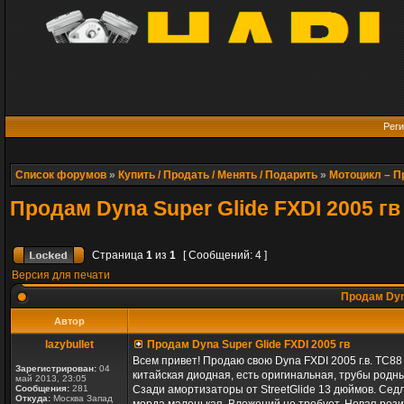
Реги
Список форумов
»
Купить / Продать / Менять / Подарить
»
Мотоцикл – 
Продам Dyna Super Glide FXDI 2005 гв
Страница
1
из
1
[ Сообщений: 4 ]
Версия для печати
Продам Dyna
Автор
lazybullet
Продам Dyna Super Glide FXDI 2005 гв
Всем привет! Продаю свою Dyna FXDI 2005 г.в. ТС88
Зарегистрирован:
04
китайская диодная, есть оригинальная, трубы родны
май 2013, 23:05
Сообщения:
281
Сзади амортизаторы от StreetGlide 13 дюймов. Седл
Откуда:
Москва Запад