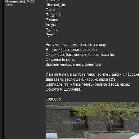
Тормоза
Мотоцикл(ы):
FXDL
Шоколадка
1996
Статор
Подушки
Резина
Аккум
Пульты
Ручки
Есть кнопка прямого старта внизу
Японский ветровик bosozoku
Сисси бар, багажничек, кофры кожа hd,
Сиденье le pera,
Выхлоп vines&hines с флейтам
У меня 6 лет, в августе гонял вокруг Ладоги с пасса
Двигатель эволюшен, карб, крышка s&s
цилиндры точились перебирались 3 года назад
Осмотр м. Дубровка
600000р