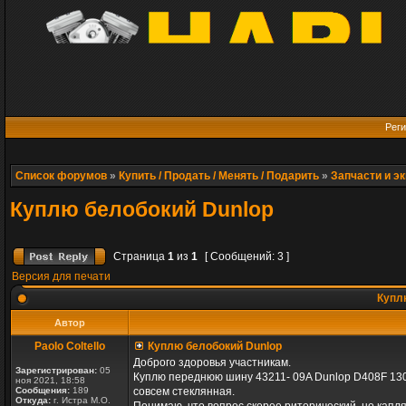
Реги
Список форумов
»
Купить / Продать / Менять / Подарить
»
Запчасти и э
Куплю белобокий Dunlop
Страница
1
из
1
[ Сообщений: 3 ]
Версия для печати
Куплю
Автор
Paolo Coltello
Куплю белобокий Dunlop
Доброго здоровья участникам.
Зарегистрирован:
05
Куплю переднюю шину 43211- 09A Dunlop D408F 130/9
ноя 2021, 18:58
Сообщения:
189
совсем стеклянная.
Откуда:
г. Истра М.О.