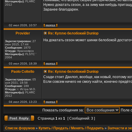
Понимаю, что вопрос скорее риторический, но капля
Мотоцикл(ы):
FLHRC
Нужно докатать сезон, а за зиму как-нибудь притащ
2012
Заранее благодарен.
02 июл 2026, 10:57
Provider
Re: Куплю белобокий Dunlop
На докатать сезон может шинки белобокой достато
Зарегистрирован:
27
июн 2015, 17:44
Сообщения:
1870
Откуда:
Красноярск
Мотоцикл(ы):
FLSTC '
2004
03 июл 2026, 18:39
Paolo Coltello
Re: Куплю белобокий Dunlop
Сзади стоит Данлоп, вообще, как новый, поэтому хо
Зарегистрирован:
05
Если совсем ничего не смогу найти, конечно придётс
ноя 2021, 18:58
Сообщения:
189
Откуда:
г. Истра М.О.
Мотоцикл(ы):
FLHRC
2012
04 июл 2026, 13:23
Показать сообщения за:
Поле 
Страница
1
из
1
[ Сообщений: 3 ]
Список форумов
»
Купить / Продать / Менять / Подарить
»
Запчасти и э