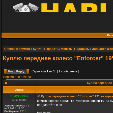
Реги
Список форумов
»
Купить / Продать / Менять / Подарить
»
Запчасти и э
Куплю переднее колесо "Enforcer" 19
Страница
1
из
1
[ 1 сообщение ]
Версия для печати
Куплю переднее к
Автор
DIMOOON42
Куплю переднее колесо "Enforcer" 19" на турин
МОДЕРАТОР
собственно все заголовке. Куплю энфорсер 19" за в
предлагайте в лс
Зарегистрирован:
17
май 2012, 19:56
Сообщения:
2711