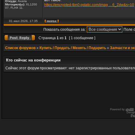
вот такое:
Откуда:
Анапа
Мотоцикл(ы):
XL1200
https://encrypted-tbn0.gstatic.com/imag ... 6_Zdw&s=10
07, FLHX 11.
01 июл 2026, 17:35
Показать сообщения за:
Поле 
Страница
1
из
1
[ 1 сообщение ]
Список форумов
»
Купить / Продать / Менять / Подарить
»
Запчасти и э
Кто сейчас на конференции
Сейчас этот форум просматривают: нет зарегистрированных пользователе
Powered by
phpBB
Desig
Ру