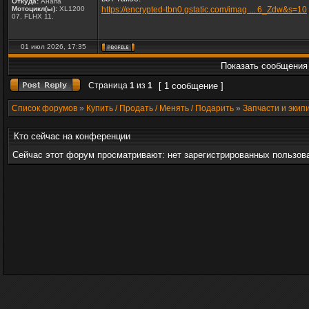
Откуда:
Анапа
Мотоцикл(ы):
XL1200
https://encrypted-tbn0.gstatic.com/imag ... 6_Zdw&s=10
07, FLHX 11.
01 июл 2026, 17:35
Показать сообщения 
Страница
1
из
1
[ 1 сообщение ]
Список форумов
»
Купить / Продать / Менять / Подарить
»
Запчасти и экип
Кто сейчас на конференции
Сейчас этот форум просматривают: нет зарегистрированных пользова