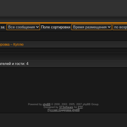
за:
Поле сортировки
ировка – Куплю
телей и гости: 4
Powered by
phpBB
© 2000, 2002, 2005, 2007 phpBB Group.
Designed by
STSoftware
for
PTF
.
Русская поддержка phpBB