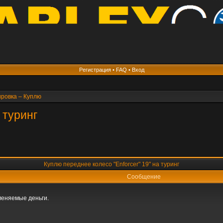
Регистрация
•
FAQ
•
Вход
ировка – Куплю
 туринг
Куплю переднее колесо "Enforcer" 19" на туринг
Сообщение
меняемые деньги.