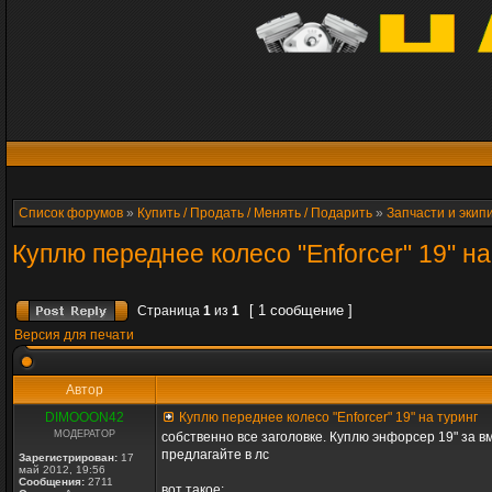
Список форумов
»
Купить / Продать / Менять / Подарить
»
Запчасти и экип
Куплю переднее колесо "Enforcer" 19" на
[ 1 сообщение ]
Страница
1
из
1
Версия для печати
Автор
DIMOOON42
Куплю переднее колесо "Enforcer" 19" на туринг
МОДЕРАТОР
собственно все заголовке. Куплю энфорсер 19" за в
предлагайте в лс
Зарегистрирован:
17
май 2012, 19:56
Сообщения:
2711
вот такое: