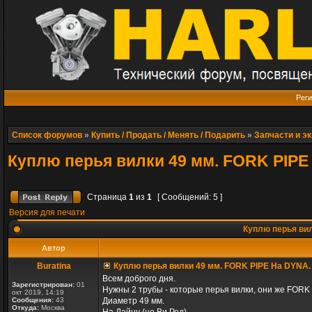
Реги
Список форумов
»
Купить / Продать / Менять / Подарить
»
Запчасти и э
Куплю перья вилки 49 мм. FORK PIPE
Страница
1
из
1
[ Сообщений: 5 ]
Версия для печати
Куплю перья вил
Автор
Buratina
Куплю перья вилки 49 мм. FORK PIPE На DYNA.
Всем доброго дня.
Зарегистрирован:
01
Нужны 2 трубы - которые перья вилки, они же FORK 
окт 2019, 14:19
Сообщения:
43
Диаметр 49 мм.
Откуда:
Москва