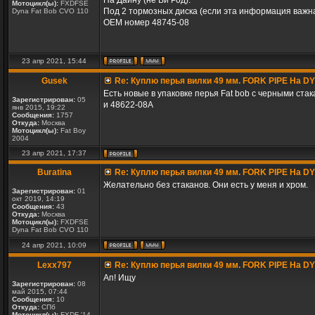
На Дайну (не Ви Род).
Мотоцикл(ы):
FXDFSE
Под 2 тормозных диска (если эта информация важна.
Dyna Fat Bob CVO 110
OEM номер 48745-08
23 апр 2021, 15:44
Gusek
Re: Куплю перья вилки 49 мм. FORK PIPE На D
Есть новые в упаковке перья Fat bob с черными ста
Зарегистрирован:
05
и 48622-08A
янв 2015, 19:22
Сообщения:
1757
Откуда:
Москва
Мотоцикл(ы):
Fat Boy
2004
23 апр 2021, 17:37
Buratina
Re: Куплю перья вилки 49 мм. FORK PIPE На D
Желательно без стаканов. Они есть у меня и хром.
Зарегистрирован:
01
окт 2019, 14:19
Сообщения:
43
Откуда:
Москва
Мотоцикл(ы):
FXDFSE
Dyna Fat Bob CVO 110
24 апр 2021, 10:09
Lexx797
Re: Куплю перья вилки 49 мм. FORK PIPE На D
Ап! Ищу
Зарегистрирован:
08
май 2015, 07:44
Сообщения:
10
Откуда:
СПб
Мотоцикл(ы):
FXDF '14