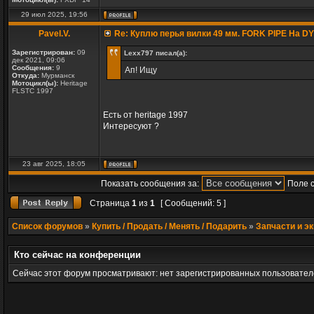
29 июл 2025, 19:56
Pavel.V.
Re: Куплю перья вилки 49 мм. FORK PIPE На D
Зарегистрирован:
09
Lexx797 писал(а):
дек 2021, 09:06
Сообщения:
9
Ап! Ищу
Откуда:
Мурманск
Мотоцикл(ы):
Heritage
FLSTC 1997
Есть от heritage 1997
Интересуют ?
23 авг 2025, 18:05
Показать сообщения за:
Поле 
Страница
1
из
1
[ Сообщений: 5 ]
Список форумов
»
Купить / Продать / Менять / Подарить
»
Запчасти и э
Кто сейчас на конференции
Сейчас этот форум просматривают: нет зарегистрированных пользователе