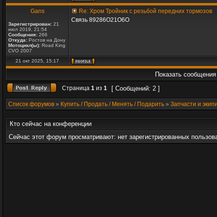
Gans
Re: Хром Тройник с резьбой передних тормозов
Связь 89286О21О6О
Зарегистрирован:
21
июл 2019, 21:54
Сообщения:
266
Откуда:
Ростов на Дону
Мотоцикл(ы):
Road King
CVO 2007
21 окт 2025, 15:17
Показать сообщения 
Страница
1
из
1
[ Сообщений: 2 ]
Список форумов
»
Купить / Продать / Менять / Подарить
»
Запчасти и эки
Кто сейчас на конференции
Сейчас этот форум просматривают: нет зарегистрированных пользова