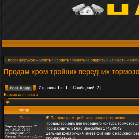
Список форумов
»
Купить / Продать / Менять / Подарить
»
Запчасти и эки
Продам хром тройник передних тормоз
[ Сообщений: 2 ]
Страница
1
из
1
Версия для печати
Автор
Gans
Продам хром тройник передних тормозов
Продам тройник для переднего контура тормозов дл
Зарегистрирован:
21
Производитель Drag Specialties 1742-0049
июл 2019, 21:54
Сообщения:
266
Цельная конструкция имеет фитинги с наружной ре
Откуда:
Ростов на Дону
Хромированный