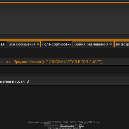
за:
Поле сортировки
пировка – Продаю / Меняю (НЕ ОТОБРАЖАЕТСЯ В ТОП-ЛИСТЕ)
телей и гости: 3
Powered by
phpBB
© 2000, 2002, 2005, 2007 phpBB Group.
Designed by
STSoftware
for
PTF
.
Русская поддержка phpBB