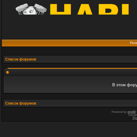
Реги
Список форумов
В этом фору
Список форумов
Powered by
phpBB
Desig
Ру