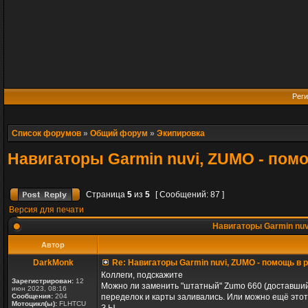
Реги
Список форумов
»
Общий форум
»
Экипировка
Навигаторы Garmin nuvi, ZUMO - пом
Страница
5
из
5
[ Сообщений: 87 ]
Версия для печати
Навигаторы Garmin nuv
Автор
DarkMonk
Re: Навигаторы Garmin nuvi, ZUMO - помощь в
Коллеги, подскажите
Зарегистрирован:
12
Можно ли заменить "штатный" Zumo 660 (доставшийс
июн 2023, 08:16
Сообщения:
204
переделок и карты заливались. Или можно ещё это
Мотоцикл(ы):
FLHTCU