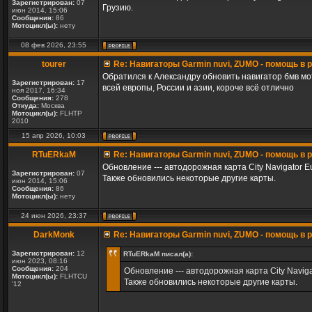
Зарегистрирован:
07
Грузию.
июн 2014, 15:06
Сообщения:
86
Мотоцикл(ы):
нету
08 фев 2026, 23:55
tourer
Re: Навигаторы Garmin nuvi, ZUMO - помощь в
Обратился к Александру обновить навигатор бмв мот
Зарегистрирован:
17
всей европы, России и азии, короче всё отлично
ноя 2017, 16:34
Сообщения:
278
Откуда:
Москва
Мотоцикл(ы):
FLHTP
2010
15 апр 2026, 10:03
RTuERkaM
Re: Навигаторы Garmin nuvi, ZUMO - помощь в
Обновление --- автодорожная карта City Navigator Eu
Зарегистрирован:
07
Также обновились некоторые другие карты.
июн 2014, 15:06
Сообщения:
86
Мотоцикл(ы):
нету
24 июн 2026, 23:37
DarkMonk
Re: Навигаторы Garmin nuvi, ZUMO - помощь в
Зарегистрирован:
12
RTuERkaM писал(а):
июн 2023, 08:16
Сообщения:
204
Обновление --- автодорожная карта City Naviga
Мотоцикл(ы):
FLHTCU
Также обновились некоторые другие карты.
'12