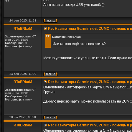
З.Ы.
'12
Англ язык и гнездо USB уже нашёл))
24 сен 2025, 11:23
RTuERkaM
Re: Навигаторы Garmin nuvi, ZUMO - помощь в
Зарегистрирован:
07
DarkMonk писал(а):
июн 2014, 15:06
Сообщения:
86
Или можно ещё этот освежить?
Мотоцикл(ы):
нету
Можно установить актуальные карты. Если нужна п
24 сен 2025, 11:39
RTuERkaM
Re: Навигаторы Garmin nuvi, ZUMO - помощь в
Обновление - автодорожная карта City Navigator Eu
Зарегистрирован:
07
Грузию.
июн 2014, 15:06
Сообщения:
86
Мотоцикл(ы):
нету
Данную версию карты можно использовать на ZUMO 
20 окт 2025, 08:50
RTuERkaM
Re: Навигаторы Garmin nuvi, ZUMO - помощь в
Обновление - автодорожная карта City Navigator Eu