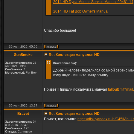
2014 HD Dyna Models Service Manual 99481-14
2014 HD Fat Bob Owner's Manual
Спасибо большое!
30 июн 2026, 05:56
GunSmoke
Re: Коллекция мануалов HD
Зарегистрирован:
23
Bravet писал(а):
авг 2021, 19:30
Сообщения:
1
Добрый человек поделился со мной сервис ман
Мотоцикл(ы):
Fat Boy
кому надо - пишите, кину ссылку.
Привет! Пришли пожалуйста мануал
fallouttim@mail
30 июл 2026, 13:27
Bravet
Re: Коллекция мануалов HD
Привет, вот ссылка
https://disk.yandex.ru/d/G45iiAb
Зарегистрирован:
04
янв 2016, 00:47
Сообщения:
175
Откуда:
Солнцево