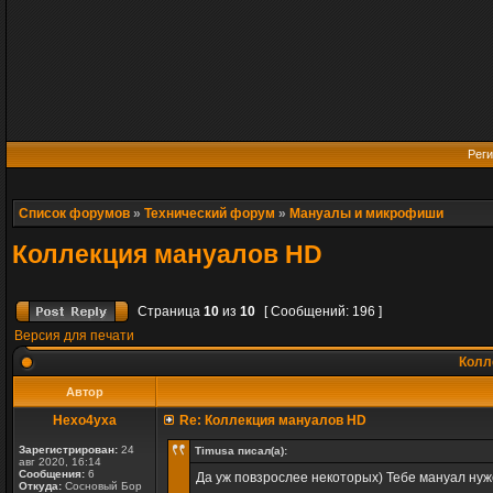
Реги
Список форумов
»
Технический форум
»
Мануалы и микрофиши
Коллекция мануалов HD
Страница
10
из
10
[ Сообщений: 196 ]
Версия для печати
Колл
Автор
Hexo4yxa
Re: Коллекция мануалов HD
Зарегистрирован:
24
Timusa писал(а):
авг 2020, 16:14
Сообщения:
6
Да уж повзрослее некоторых) Тебе мануал нуже
Откуда:
Сосновый Бор