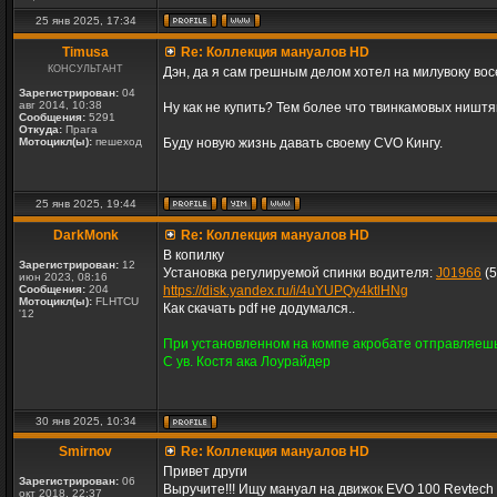
25 янв 2025, 17:34
Timusa
Re: Коллекция мануалов HD
КОНСУЛЬТАНТ
Дэн, да я сам грешным делом хотел на милувоку вос
Зарегистрирован:
04
авг 2014, 10:38
Ну как не купить? Тем более что твинкамовых ништяк
Сообщения:
5291
Откуда:
Прага
Мотоцикл(ы):
пешеход
Буду новую жизнь давать своему CVO Кингу.
25 янв 2025, 19:44
DarkMonk
Re: Коллекция мануалов HD
В копилку
Зарегистрирован:
12
Установка регулируемой спинки водителя:
J01966
(5
июн 2023, 08:16
Сообщения:
204
https://disk.yandex.ru/i/4uYUPQy4ktlHNg
Мотоцикл(ы):
FLHTCU
Как скачать pdf не додумался..
'12
При установленном на компе акробате отправляешь
С ув. Костя ака Лоурайдер
30 янв 2025, 10:34
Smirnov
Re: Коллекция мануалов HD
Привет други
Зарегистрирован:
06
Выручите!!! Ищу мануал на движок EVO 100 Revtech
окт 2018, 22:37