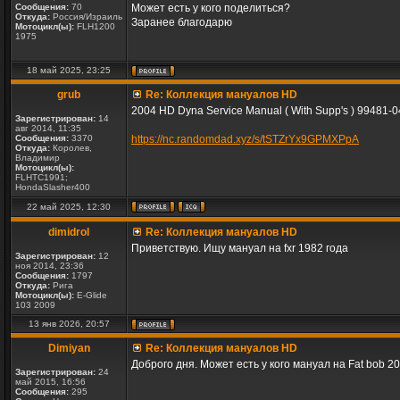
Сообщения:
70
Может есть у кого поделиться?
Откуда:
Россия/Израиль
Заранее благодарю
Мотоцикл(ы):
FLH1200
1975
18 май 2025, 23:25
grub
Re: Коллекция мануалов HD
2004 HD Dyna Service Manual ( With Supp's ) 99481-0
Зарегистрирован:
14
авг 2014, 11:35
Сообщения:
3370
https://nc.randomdad.xyz/s/tSTZrYx9GPMXPpA
Откуда:
Королев,
Владимир
Мотоцикл(ы):
FLHTC1991;
HondaSlasher400
22 май 2025, 12:30
dimidrol
Re: Коллекция мануалов HD
Приветствую. Ищу мануал на fxr 1982 года
Зарегистрирован:
12
ноя 2014, 23:36
Сообщения:
1797
Откуда:
Рига
Мотоцикл(ы):
E-Glide
103 2009
13 янв 2026, 20:57
Dimiyan
Re: Коллекция мануалов HD
Доброго дня. Может есть у кого мануал на Fat bob 20
Зарегистрирован:
24
май 2015, 16:56
Сообщения:
295