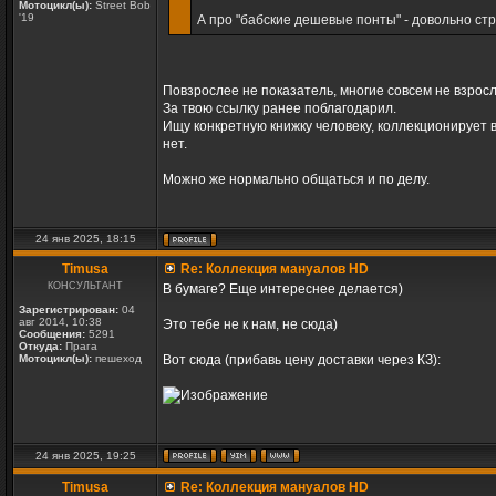
Мотоцикл(ы):
Street Bob
'19
А про "бабские дешевые понты" - довольно ст
Повзрослее не показатель, многие совсем не взрос
За твою ссылку ранее поблагодарил.
Ищу конкретную книжку человеку, коллекционирует в
нет.
Можно же нормально общаться и по делу.
24 янв 2025, 18:15
Timusa
Re: Коллекция мануалов HD
КОНСУЛЬТАНТ
В бумаге? Еще интереснее делается)
Зарегистрирован:
04
авг 2014, 10:38
Это тебе не к нам, не сюда)
Сообщения:
5291
Откуда:
Прага
Мотоцикл(ы):
пешеход
Вот сюда (прибавь цену доставки через КЗ):
24 янв 2025, 19:25
Timusa
Re: Коллекция мануалов HD