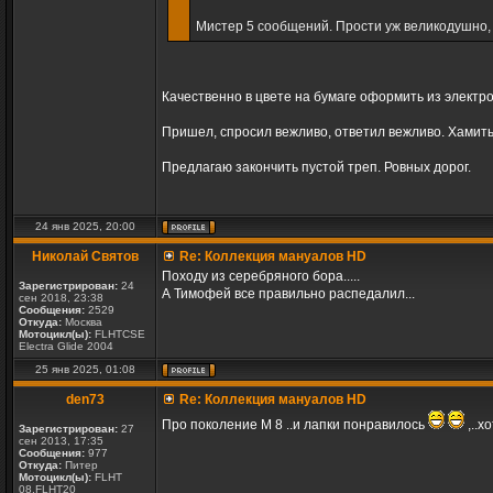
Мистер 5 сообщений. Прости уж великодушно, 
Качественно в цвете на бумаге оформить из электро
Пришел, спросил вежливо, ответил вежливо. Хамить 
Предлагаю закончить пустой треп. Ровных дорог.
24 янв 2025, 20:00
Николай Святов
Re: Коллекция мануалов HD
Походу из серебряного бора.....
Зарегистрирован:
24
А Тимофей все правильно распедалил...
сен 2018, 23:38
Сообщения:
2529
Откуда:
Москва
Мотоцикл(ы):
FLHTCSE
Electra Glide 2004
25 янв 2025, 01:08
den73
Re: Коллекция мануалов HD
Про поколение М 8 ..и лапки понравилось
,..х
Зарегистрирован:
27
сен 2013, 17:35
Сообщения:
977
Откуда:
Питер
Мотоцикл(ы):
FLHT
08,FLHT20