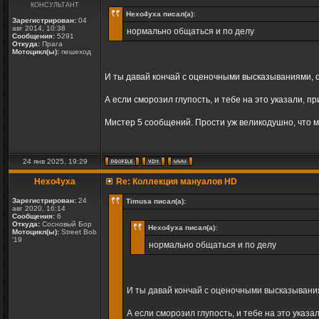
КОНСУЛЬТАНТ
Hexo4yxa писал(а):
Зарегистрирован:
04
авг 2014, 10:38
нормально общаться и по делу
Сообщения:
5291
Откуда:
Прага
Мотоцикл(ы):
пешеход
И ты давай кончай с оценочными высказываниями, о
А если сморозил глупость, и тебе на это указали, пр
Мистер 5 сообщений. Прости уж великодушно, что м
24 янв 2025, 19:29
Hexo4yxa
Re: Коллекция мануалов HD
Зарегистрирован:
24
Timusa писал(а):
авг 2020, 16:14
Сообщения:
6
Откуда:
Сосновый Бор
Hexo4yxa писал(а):
Мотоцикл(ы):
Street Bob
'19
нормально общаться и по делу
И ты давай кончай с оценочными высказывания
А если сморозил глупость, и тебе на это указа