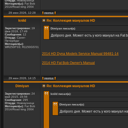
Откуда:
Новокузнецк
Мотоцикл(ы):
Fat Bob
2014/Road king 2004
29 июн 2026, 12:28
knild
Re: Коллекция мануалов HD
Зарегистрирован:
19
Dimiyan писал(а):
фев 2019, 17:49
Сообщения:
12
Доброго дня. Может есть у кого мануал на Fat 
Откуда:
Санкт-
Петербург
Мотоцикл(ы):
WR250F'03; R1150GS'01
2014 HD Dyna Models Service Manual 99481-14
2014 HD Fat Bob Owner's Manual
29 июн 2026, 14:15
Dimiyan
Re: Коллекция мануалов HD
Зарегистрирован:
24
knild писал(а):
май 2015, 16:56
Сообщения:
295
Откуда:
Новокузнецк
Dimiyan писал(а):
Мотоцикл(ы):
Fat Bob
2014/Road king 2004
Доброго дня. Может есть у кого мануал на