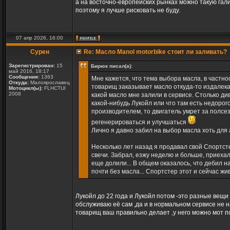
а на восточно-европейских рынках можно такую гал
поэтому я лучше рисковать не буду.
07 апр 2026, 16:00
Сурен
Re: Масло Manol motorbike стоит ли заливать?
Зарегистрирован:
15
Бирюк писал(а):
май 2016, 18:17
Сообщения:
1363
Мне кажется, что тема выбора масла, в частно
Откуда:
Малоярославец
товарищ заказывает масло откуда-то издалека,
Мотоцикл(ы):
FLHCTUI
2008
какой масло мне залили в сервисе. Столько ди
какой-нибудь Лукойл или что там есть недоро
производителем, то двигатель умрет за полсез
регенерироваться и улучшаться
Лично я давно забил на выбор масла хоть для 
Несколько лет назад я продавал свой Спортст
свечи. Забрал, езжу неделю и больше, приехал 
еще долили... В общем оказалось, что дебил на
почти без масла... Спортстер этот и сейчас жи
Лукойл до 22 года и Лукойл потом -это разные вещи 
обслуживаю её сам ,да и в нормальном сервисе не н
товарищ ваш правильно делает ,у него можно мот по