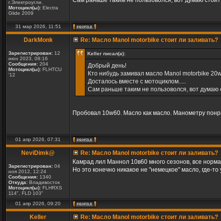
Сам раньше таким не пользоволся, вот думаю стоит л
г.Электроугли.
Мотоцикл(ы):
Electra
Glide 2009
31 мар 2026, 11:51
DarkMonk
Re: Масло Manol motorbike стоит ли заливать?
Зарегистрирован:
12
Keller писал(а):
июн 2023, 08:16
Сообщения:
204
Добрый день!
Мотоцикл(ы):
FLHTCU
Кто нибудь замивал масло Manol motorbike 20w
'12
Досталось вместе с мотоциклом.....
Сам раньше таким не пользоволся, вот думаю ст
Пробовал 10w60. Масло как масло. Манометру понр
01 апр 2026, 07:31
NeviDimk@
Re: Масло Manol motorbike стоит ли заливать?
Камрад лил Маннол 10в60 много сезонов, все нормал
Зарегистрирован:
04
Но это конечно никакое не "немецкое" масло, где-то 
ноя 2012, 12:24
Сообщения:
1340
Откуда:
Владивосток
Мотоцикл(ы):
FLHRXS
114", FLD 103"
01 апр 2026, 09:20
Keller
Re: Масло Manol motorbike стоит ли заливать?