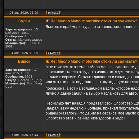
03 апр 2026, 01:59
Сурен
Re: Масло Manol motorbike стоит ли заливать?
Лью его в праймери ,туда не страшно ,сцепление не
Зарегистрирован:
15
май 2016, 18:17
Сообщения:
1363
Откуда:
Малоярославец
Мотоцикл(ы):
FLHCTUI
2008
04 апр 2026, 18:09
Бирюк
Re: Масло Manol motorbike стоит ли заливать?
Мне кажется, что тема выбора масла, в частности д
Зарегистрирован:
17
заказывает масло откуда-то издалека, ждет его пару
ноя 2015, 16:56
Сообщения:
1703
залили в сервисе. Столько диванных и околодиванны
Откуда:
Ростов-на-Дону
или что там есть недорогое, но подходящее по вяз
Мотоцикл(ы):
Road King
CVO
полсезона, а вот на волшебном масле, которое над
Лично я давно забил на выбор масла хоть для авто,
Несколько лет назад я продавал свой Спортстер 12
Забрал, езжу неделю и больше, приехал покупатель, 
общем оказалось, что дебил на сервисе мое масло сл
Спортстер этот и сейчас жив-здоров и бодр)
07 апр 2026, 15:44