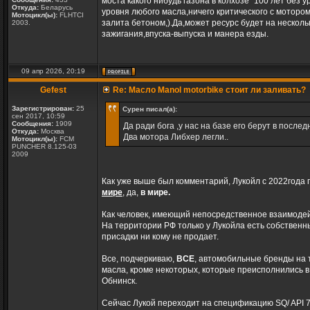
моста какого нибудь газона в колхозе "100 лет без
Откуда:
Беларусь
уровня любого масла,ничего критического с мотором
Мотоцикл(ы):
FLHTCI
залита бетоном,).Да,может ресурс будет на нескол
2003.
зажигания,впуска-выпуска и манера езды.
09 апр 2026, 20:19
Gefest
Re: Масло Manol motorbike стоит ли заливать?
Зарегистрирован:
25
Сурен писал(а):
сен 2017, 10:59
Сообщения:
1909
Да ради бога ,у нас на базе его берут в после
Откуда:
Москва
Два мотора Либхер легли..
Мотоцикл(ы):
FCM
PUNCHER 8.125-03
2009
Как уже выше был комментарий, Лукойл с 2022года
мире
, да,
в мире.
Как человек, имеющий непосредственное взаимодей
На территории РФ только у Лукойла есть собственны
присадки ни кому не продает.
Все, подчеркиваю,
ВСЕ
, автомобильные бренды на 
масла, кроме некоторых, которые преисполнились в
Обнинск.
Сейчас Лукой переходит на спецификацию SQ/ API 7