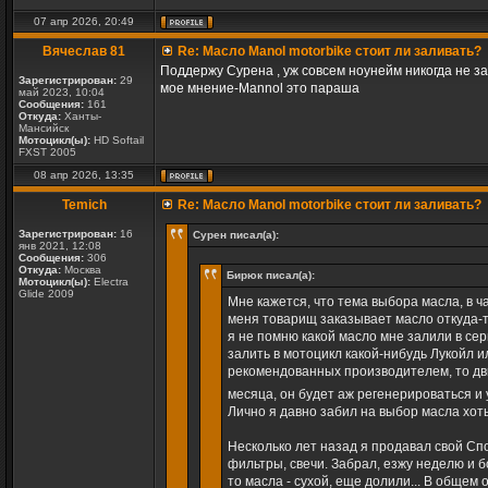
07 апр 2026, 20:49
Вячеслав 81
Re: Масло Manol motorbike стоит ли заливать?
Поддержу Сурена , уж совсем ноунейм никогда не зал
Зарегистрирован:
29
мое мнение-Mannol это параша
май 2023, 10:04
Сообщения:
161
Откуда:
Ханты-
Мансийск
Мотоцикл(ы):
HD Softail
FXST 2005
08 апр 2026, 13:35
Temich
Re: Масло Manol motorbike стоит ли заливать?
Зарегистрирован:
16
Сурен писал(а):
янв 2021, 12:08
Сообщения:
306
Откуда:
Москва
Бирюк писал(а):
Мотоцикл(ы):
Electra
Glide 2009
Мне кажется, что тема выбора масла, в ч
меня товарищ заказывает масло откуда-то
я не помню какой масло мне залили в сер
залить в мотоцикл какой-нибудь Лукойл и
рекомендованных производителем, то дви
месяца, он будет аж регенерироваться и
Лично я давно забил на выбор масла хоть
Несколько лет назад я продавал свой Сп
фильтры, свечи. Забрал, езжу неделю и б
то масла - сухой, еще долили... В общем о