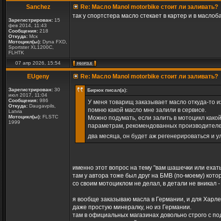
Sanchez
Re: Масло Manol motorbike стоит ли заливать?
так у спортстера масло стекает в картер и в маслоб
Зарегистрирован:
15
фев 2014, 11:43
Сообщения:
218
Откуда:
Мск
Мотоцикл(ы):
Dyna FXD,
Sportster XL1200C,
FLHTK
07 апр 2026, 15:54
EUgeny
Re: Масло Manol motorbike стоит ли заливать?
Зарегистрирован:
30
Бирюк писал(а):
июл 2017, 11:04
Сообщения:
986
У меня товарищ заказывает масло откуда-то изд
Откуда:
Daugavpils,
помню какой масло мне залили в сервисе.
Latvia
Мотоцикл(ы):
FLSTC
Можно подумать, если залить в мотоцикл какой
1999
параметрам, рекомендованных производителем,
два месяца, он будет аж регенерироваться и 
именно этот вопрос на тему "вам шашечки или ехать
там у автора тоже был друг на БМВ (по-моему) кото
со своим мотоциклом не делал, в детали не вникал 
я вообще заказываю масла в Германии, и для Харле
даже простую минералку, но из Германии.
там в официальных магазинах довольно строго с по