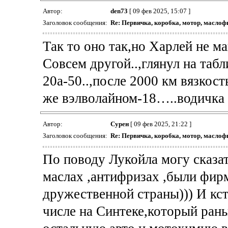
Автор:
den73
[ 09 фев 2025, 15:07 ]
Заголовок сообщения:
Re: Первичка, коробка, мотор, маслоф
Так то оно так,но Харлей не м
Совсем другой..,глянул на таб
20а-50..,после 2000 км вязкос
же вэлволайном-18…..водичка
Автор:
Сурен
[ 09 фев 2025, 21:22 ]
Заголовок сообщения:
Re: Первичка, коробка, мотор, маслоф
По поводу Лукойла могу сказать
маслах ,антифризах ,были фирм
дружественной страны))) И кст
числе на Синтеке,который рань