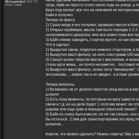
были сделаны на момент поступления байка в 2024 г
Мотоцикл(ы):
XLV 72,
трэш, байк не просто стоял около года на улице, а по
FXST 1999
брал под проект, все что на нем меня не интересовал
Байк я получил.
Теперь по факту.
1) Сразу когда я его получил, проверил масло в баке
2) Открыл праймери, масла там было порядка 2-2.2 л
газпромовского дексрона, мне все-равно пока все пр
3) Байк очково заводить, стартер крутит, но как про
Что я сделал:
1) Выкрутил свечи, покрутил немного стартером, в б
2) Выкрутил масл фильтр, из него слил грамм 100 ма
3) Скинул шланг обратки масла с маслобака, и конец
стала идти жижа.., но почти незаметно... поставил 
4) Выкрутил масл фильтр, залил литр "минералки", с
энтузиазма...., новое так и не увидел.. и в баке урове
Теперь вопросы.
1) Возможен ли от долгого простоя уход масла в ка
шланги
2) Есть пока моменты, по которым не могу завести 
свечи и т.д. но на деле будет ), поэтому может ли 
шарике или еще хуже в передачи обратной линии?
3) Байк по снизу был в масле, но не так сильно, он
бы остаться...Слив для транспортировки это вряд ли.
шлангов...
Короче, что можно сделать? Нужны советы! Эво у ме