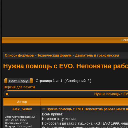
Реги
Список форумов
»
Технический форум
»
Двигатель и трансмиссия
Нужна помощь с EVO. Непонятна рабо
Страница
1
из
1
[ Сообщений: 2 ]
Версия для печати
Нужна помощь с EV
Автор
Alex_Sedov
Нужна помощь с EVO. Непонятна работа масл 
Всем привет.
Зарегистрирован:
22
Немного вступления.
май 2012, 10:23
Сообщения:
554
Приобрел в штатах с аукциона FXST EVO 1999, когда
Откуда:
Kaliningrad