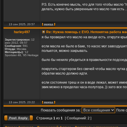
P.S. Есть конечно мысль, что для того чтобы масло "
делать, нужно быть уверенным что масло там есть ...
13 сен 2025, 20:57
harley497
Re: Нужна помощь с EVO. Непонятна работа ма
я бы проверил что масло на входе есть. открути к
Зарегистрирован:
12
июн 2012, 08:57
Сообщения:
591
если масла не было в баке, то насос мог завоздуши
Откуда:
Москва
польются, можно закрывать.
Мотоцикл(ы):
'12
Sportster 48, '95 Heritage
было бы нехило убедиться в правильности подсоед
покрутить стартером без свечей чтобы масло чутка 
обратки масло должно идти.
если состояние треш и он в воде лежал, может име
эвик можно в пределах часа-полутора..)) зато все п
13 сен 2025, 23:22
Показать сообщения за:
Поле 
Страница
1
из
1
[ Сообщений: 2 ]