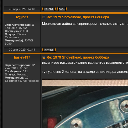
28 апр 2025, 14:18
iv@nds
Re: 1979 Shovelhead, проект боббера
Мраковская дайна со спрингером... сколько лет уж 
Зарегистрирован:
11
ноя 2015, 07:02
Сообщения:
103
Откуда:
Южно-
Сахалинск
Мотоцикл(ы):
FXWG
1980
29 апр 2025, 01:44
harley497
Re: 1979 Shovelhead, проект боббера
вдумчивое рассматривание вариантов выхлопов сто
Зарегистрирован:
12
июн 2012, 08:57
Сообщения:
591
тут условно 2 колена, на выходе из цилиндра дово
Откуда:
Москва
Мотоцикл(ы):
'12
Sportster 48, '95 Heritage