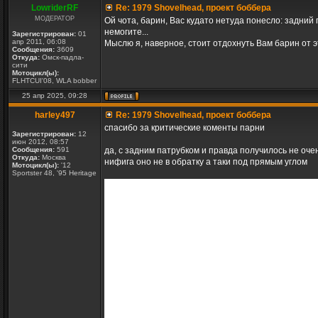
LowriderRF
Re: 1979 Shovelhead, проект боббера
МОДЕРАТОР
Ой чота, барин, Вас кудато нетуда понесло: задний
немогите...
Зарегистрирован:
01
апр 2011, 06:08
Мыслю я, наверное, стоит отдохнуть Вам барин от 
Сообщения:
3609
Откуда:
Омск-падла-
сити
Мотоцикл(ы):
FLHTCUI'08, WLA bobber
25 апр 2025, 09:28
harley497
Re: 1979 Shovelhead, проект боббера
спасибо за критические коменты парни
Зарегистрирован:
12
июн 2012, 08:57
Сообщения:
591
да, с задним патрубком и правда получилось не очен
Откуда:
Москва
нифига оно не в обратку а таки под прямым углом
Мотоцикл(ы):
'12
Sportster 48, '95 Heritage