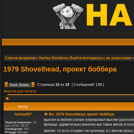
Список форумов
»
Harley-Davidson, Buell и мотоциклы с их агрегатами
1979 Shovelhead, проект боббера
Страница
10
из
10
[ Сообщений: 198 ]
Версия для печати
Автор
harley497
Re: 1979 Shovelhead, проект боббера
выхлоп в любом случае планировал высоко располож
Зарегистрирован:
12
фланце. удивительно конечно как такое могло в гол
июн 2012, 08:57
Сообщения:
591
крепко. то есть оторвет не шпильку, а с мясом сразу
Откуда:
Москва