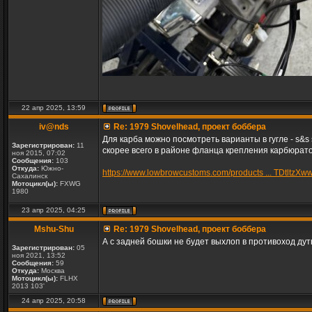
22 апр 2025, 13:59
iv@nds
Re: 1979 Shovelhead, проект боббера
Для карба можно посмотреть варианты в гугле - s&s 
Зарегистрирован:
11
скорее всего в районе фланца крепления карбюрато
ноя 2015, 07:02
Сообщения:
103
Откуда:
Южно-
https://www.lowbrowcustoms.com/products ... TDtltzXw
Сахалинск
Мотоцикл(ы):
FXWG
1980
23 апр 2025, 04:25
Mshu-Shu
Re: 1979 Shovelhead, проект боббера
А с задней бошки не будет выхлоп в противоход дут
Зарегистрирован:
05
ноя 2021, 13:52
Сообщения:
59
Откуда:
Москва
Мотоцикл(ы):
FLHX
2013 103'
24 апр 2025, 20:58