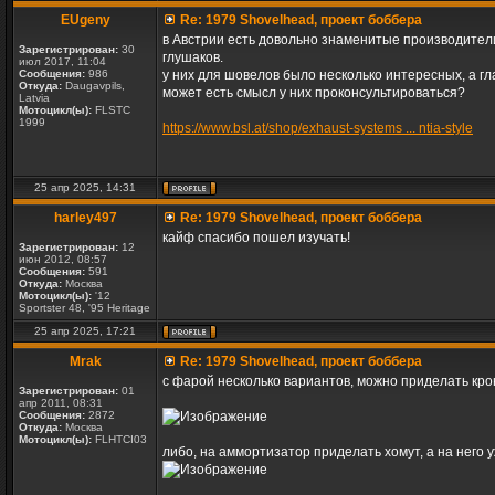
EUgeny
Re: 1979 Shovelhead, проект боббера
в Австрии есть довольно знаменитые производители
Зарегистрирован:
30
глушаков.
июл 2017, 11:04
Сообщения:
986
у них для шовелов было несколько интересных, а г
Откуда:
Daugavpils,
может есть смысл у них проконсультироваться?
Latvia
Мотоцикл(ы):
FLSTC
1999
https://www.bsl.at/shop/exhaust-systems ... ntia-style
25 апр 2025, 14:31
harley497
Re: 1979 Shovelhead, проект боббера
кайф спасибо пошел изучать!
Зарегистрирован:
12
июн 2012, 08:57
Сообщения:
591
Откуда:
Москва
Мотоцикл(ы):
'12
Sportster 48, '95 Heritage
25 апр 2025, 17:21
Mrak
Re: 1979 Shovelhead, проект боббера
с фарой несколько вариантов, можно приделать кро
Зарегистрирован:
01
апр 2011, 08:31
Сообщения:
2872
Откуда:
Москва
Мотоцикл(ы):
FLHTCI03
либо, на аммортизатор приделать хомут, а на него 