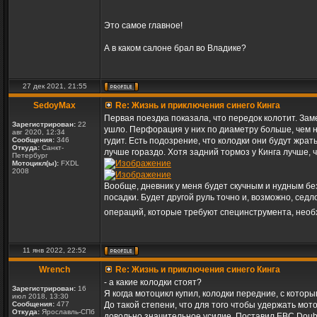
Это самое главное!
А в каком салоне брал во Владике?
27 дек 2021, 21:55
SedoyMax
Re: Жизнь и приключения синего Кинга
Первая поездка показала, что передок колотит. За
Зарегистрирован:
22
ушло. Перфорация у них по диаметру больше, чем 
авг 2020, 12:34
Сообщения:
346
гудит. Есть подозрение, что колодки они будут жрат
Откуда:
Санкт-
лучше гораздо. Хотя задний тормоз у Кинга лучше, 
Петербург
Мотоцикл(ы):
FXDL
2008
Вообще, дневник у меня будет скучным и нудным без
посадки. Будет другой руль точно и, возможно, сед
операций, которые требуют специнструмента, необхо
11 янв 2022, 22:52
Wrench
Re: Жизнь и приключения синего Кинга
- а какие колодки стоят?
Зарегистрирован:
16
Я когда мотоцикл купил, колодки передние, с котор
июл 2018, 13:30
Сообщения:
477
До такой степени, что для того чтобы удержать м
Откуда:
Ярославль-СПб
довольно значительное усилие. Поставил EBC Double