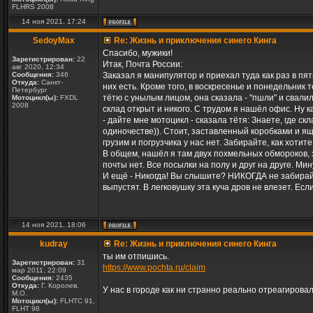
FLHRS 2008
14 ноя 2021, 17:24
SedoyMax
Re: Жизнь и приключения синего Кинга
Спасибо, мужики!
Зарегистрирован:
22
Итак, Почта России:
авг 2020, 12:34
Сообщения:
346
Заказал я манипулятор и приехал туда как раз в пят
Откуда:
Санкт-
них есть. Кроме того, в воскресенье и понедельник
Петербург
тётю с унылым лицом, она сказала - "пшли" и свалил
Мотоцикл(ы):
FXDL
2008
склад открыт и никого. С трудом я нашёл офис. Ну к
- дайте мне мотоцикл - сказала тётя: Знаете, где ск
одиночестве)). Стоит, заставленный коробками и ящи
грузим и погрузчика у нас нет. Забирайте, как хотите
В общем, нашёл я там двух похмельных обмороков, з
почты нет. Все посылки на полу и друг на друге. Ми
И ещё - Никогда! Вы слышите? НИКОГДА не забирайт
выпустят. В легковушку эта куча дров не влезет. Есл
14 ноя 2021, 18:06
kudray
Re: Жизнь и приключения синего Кинга
ты им отпишись.
Зарегистрирован:
31
https://www.pochta.ru/claim
мар 2011, 22:09
Сообщения:
2435
Откуда:
Г. Королев,
У нас в городе как ни странно реально отреагирова
М.О.
Мотоцикл(ы):
FLHTC 91,
FLHT 98