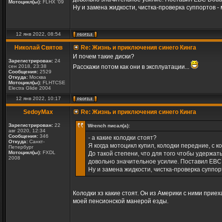
Мотоцикл(ы):
FLHX '09
Ну и замена жидкости, чистка-проверка суппортов - 
12 янв 2022, 08:54
Николай Святов
Re: Жизнь и приключения синего Кинга
И почем такие диски?
Зарегистрирован:
24
сен 2018, 23:38
Расскажи потом как они в эксплуатации...
Сообщения:
2529
Откуда:
Москва
Мотоцикл(ы):
FLHTCSE
Electra Glide 2004
12 янв 2022, 10:17
SedoyMax
Re: Жизнь и приключения синего Кинга
Зарегистрирован:
22
Wrench писал(а):
авг 2020, 12:34
Сообщения:
346
- а какие колодки стоят?
Откуда:
Санкт-
Я когда мотоцикл купил, колодки передние, с 
Петербург
Мотоцикл(ы):
FXDL
До такой степени, что для того чтобы удерж
2008
довольно значительное усилие. Поставил EBC D
Ну и замена жидкости, чистка-проверка суппорт
Колодки хз какие стоят. Он из Америки с ними прие
моей пенсионской манерой езды.