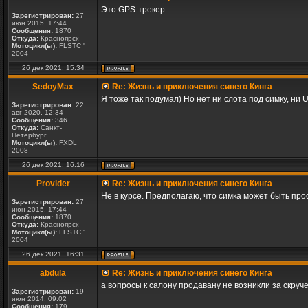
Это GPS-трекер.
Зарегистрирован:
27
июн 2015, 17:44
Сообщения:
1870
Откуда:
Красноярск
Мотоцикл(ы):
FLSTC '
2004
26 дек 2021, 15:34
SedoyMax
Re: Жизнь и приключения синего Кинга
Я тоже так подумал) Но нет ни слота под симку, ни
Зарегистрирован:
22
авг 2020, 12:34
Сообщения:
346
Откуда:
Санкт-
Петербург
Мотоцикл(ы):
FXDL
2008
26 дек 2021, 16:16
Provider
Re: Жизнь и приключения синего Кинга
Не в курсе. Предполагаю, что симка может быть про
Зарегистрирован:
27
июн 2015, 17:44
Сообщения:
1870
Откуда:
Красноярск
Мотоцикл(ы):
FLSTC '
2004
26 дек 2021, 16:31
abdula
Re: Жизнь и приключения синего Кинга
а вопросы к салону продавану не возникли за скру
Зарегистрирован:
19
июн 2014, 09:02
Сообщения:
179