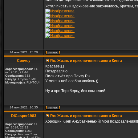
Устал писать и вдохновение закончилось, братцы, т
14 ноя 2021, 15:20
Convoy
Re: Жизнь и приключения синего Кинга
Красавец.)
Зарегистрирован:
14
Поздравляю.
окт 2011, 21:44
Сообщения:
733
Пили отчёт про Почту РФ.
Откуда:
Ступино МО
У меня к ней особая любовь.))
Мотоцикл(ы):
FLHTCU-I
Ну и про Териберку, без сомнений.
14 ноя 2021, 16:35
DiCasper1983
Re: Жизнь и приключения синего Кинга
Хороший Кинг! Аккуратненький! Мои поздравления!!!
Зарегистрирован:
11
авг 2014, 22:22
Сообщения:
1153
Откуда:
Россия Сочи
Мотоцикл(ы):
Road King