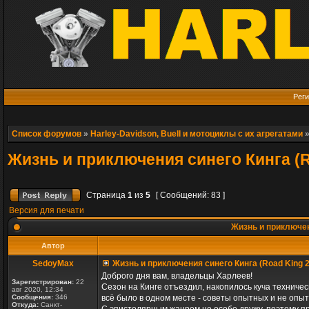
Реги
Список форумов
»
Harley-Davidson, Buell и мотоциклы с их агрегатами
Жизнь и приключения синего Кинга (R
Страница
1
из
5
[ Сообщений: 83 ]
Версия для печати
Жизнь и приключени
Автор
SedoyMax
Жизнь и приключения синего Кинга (Road King 
Доброго дня вам, владельцы Харлеев!
Зарегистрирован:
22
Сезон на Кинге отъездил, накопилось куча техничес
авг 2020, 12:34
Сообщения:
346
всё было в одном месте - советы опытных и не опы
Откуда:
Санкт-