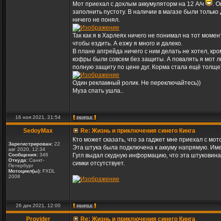
Мот приехал с дохлым аккумуляторм на 12 А/ч
. 
заполнить пустоту. В наличии в магазе были только 
ничего не понял.
Так как я в Харлеях ничего не понимал на тот момент
чтобы ездить. А езжу я много и далеко.
В плане апгрейда ничего с ним делать не хотел, кр
кофры были совсем без защиты. А повалять я мот л
полную защиту по цене дуг. Корма стала ещё толще)
Один рекламный ролик. Не переключайтесь))
Муза спать ушла..
16 ноя 2021, 21:54
SedoyMax
Re: Жизнь и приключения синего Кинга
Кто может сказать, что за гаджет мне приехал с мот
Зарегистрирован:
22
Эта штука была подключена к аккуму напрямую. Име
авг 2020, 12:34
Сообщения:
346
Гугл выдал скудную информацию, что эта штуковина к
Откуда:
Санкт-
симки отсутствует.
Петербург
Мотоцикл(ы):
FXDL
2008
26 дек 2021, 12:00
Provider
Re: Жизнь и приключения синего Кинга