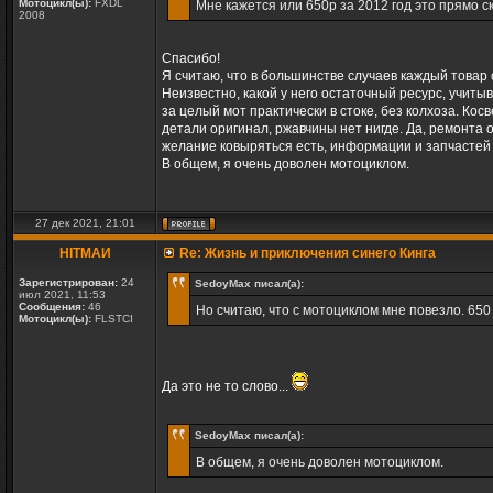
Мотоцикл(ы):
FXDL
Мне кажется или 650р за 2012 год это прямо с
2008
Спасибо!
Я считаю, что в большинстве случаев каждый товар с
Неизвестно, какой у него остаточный ресурс, учиты
за целый мот практически в стоке, без колхоза. Кос
детали оригинал, ржавчины нет нигде. Да, ремонта он
желание ковыряться есть, информации и запчастей 
В общем, я очень доволен мотоциклом.
27 дек 2021, 21:01
HITMAИ
Re: Жизнь и приключения синего Кинга
Зарегистрирован:
24
SedoyMax писал(а):
июл 2021, 11:53
Сообщения:
46
Но считаю, что с мотоциклом мне повезло. 650 
Мотоцикл(ы):
FLSTCI
Да это не то слово...
SedoyMax писал(а):
В общем, я очень доволен мотоциклом.