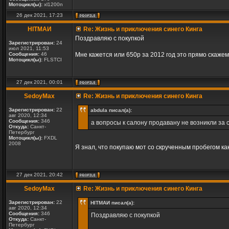
Мотоцикл(ы):
xl1200n
26 дек 2021, 17:23
HITMAИ
Re: Жизнь и приключения синего Кинга
Поздравляю с покупкой
Зарегистрирован:
24
июл 2021, 11:53
Сообщения:
46
Мне кажется или 650р за 2012 год это прямо скажем
Мотоцикл(ы):
FLSTCI
27 дек 2021, 00:01
SedoyMax
Re: Жизнь и приключения синего Кинга
Зарегистрирован:
22
abdula писал(а):
авг 2020, 12:34
Сообщения:
346
а вопросы к салону продавану не возникли за
Откуда:
Санкт-
Петербург
Мотоцикл(ы):
FXDL
2008
Я знал, что покупаю мот со скрученным пробегом как
27 дек 2021, 20:42
SedoyMax
Re: Жизнь и приключения синего Кинга
Зарегистрирован:
22
HITMAИ писал(а):
авг 2020, 12:34
Сообщения:
346
Поздравляю с покупкой
Откуда:
Санкт-
Петербург