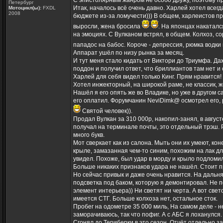
С эпистолярным жанром не особо дружу, поэтому п
Петербург
Итак, началось всё очень давно. Харлей хотел всегд
Мотоцикл(ы):
FXDL
2008
бюджете из-за ломучести))) В общем, харлеистов пр
выросли, жена бросила
. На японцах накаталс
на эмоциях. С Вулканом встрял, в общем. Колхоз, 
пападос на бабос. Короче - депрессия, рюмка водки
Аппарат ушёл по низу рынка за месяц.
И тут меня стало кидать от Виктори до Триумфа. Да
поддон и получил ответ, что бриллиантов там нет и 
Харлей для себя видел только Кинг. Прям нравится! 
Хотел инжекторный, на широкой раме, не классик, ж
Нашёл я его опять же во Владике, но уже в другом с
его оплатил. Форумчанин NeviDimk@ осмотрел его, р
Святой человек)).
Продал Вулкан за 310 000р, накопил-занял, в август
получал на терминале почты, это отдельный трэш. Р
много букв.
Мот сверкает как из салона. Мыть они их умеют, ко
крыле, замазанная чем-то синим, похожим на лак дл
увидел. Похоже, был удар в морду и крыло подломил
Больше никаких признаков удара не нашёл. Стоит п
Но сейчас привык и даже очень нравится. На дальн
подсветка под баком, которую я демонтировал. Не 
элемент интерьера)) Ни светят ни черта. А вот све
имеется СТГ. Больше колхоза нет, остальное сток.
Пробег на одометре 35 000 миль, На самом деле - н
заморачиваюсь, так что пофиг. А с АБС я лоханулся. 
Сгонял до Териберки в это сезон. Отчёт отдельно з