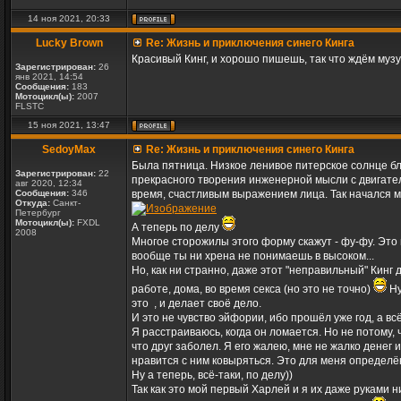
14 ноя 2021, 20:33
Lucky Brown
Re: Жизнь и приключения синего Кинга
Красивый Кинг, и хорошо пишешь, так что ждём музу
Зарегистрирован:
26
янв 2021, 14:54
Сообщения:
183
Мотоцикл(ы):
2007
FLSTC
15 ноя 2021, 13:47
SedoyMax
Re: Жизнь и приключения синего Кинга
Была пятница. Низкое ленивое питерское солнце бл
Зарегистрирован:
22
прекрасного творения инженерной мысли с двигател
авг 2020, 12:34
Сообщения:
346
время, счастливым выражением лица. Так начался мо
Откуда:
Санкт-
Петербург
Мотоцикл(ы):
FXDL
А теперь по делу
2008
Многое сторожилы этого форму скажут - фу-фу. Это 
вообще ты ни хрена не понимаешь в высоком...
Но, как ни странно, даже этот "неправильный" Кинг 
работе, дома, во время секса (но это не точно)
Ну
это
, и делает своё дело.
И это не чувство эйфории, ибо прошёл уже год, а вс
Я расстраиваюсь, когда он ломается. Но не потому,
что друг заболел. Я его жалею, мне не жалко денег и
нравится с ним ковыряться. Это для меня определё
Ну а теперь, всё-таки, по делу))
Так как это мой первый Харлей и я их даже руками н