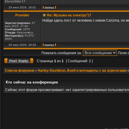
ElectroGlide`17
24 июл 2024, 18:01
Provider
Re: Музыка на электру’17
Найди здесь пост от человека с ником Carizma, он м
Зарегистрирован:
27
июн 2015, 17:44
Сообщения:
1870
Откуда:
Красноярск
Мотоцикл(ы):
FLSTC '
2004
24 июл 2024, 18:29
Показать сообщения за:
Поле 
Страница
1
из
1
[ Сообщений: 2 ]
Список форумов
»
Harley-Davidson, Buell и мотоциклы с их агрегатами
Кто сейчас на конференции
Сейчас этот форум просматривают: нет зарегистрированных пользователе