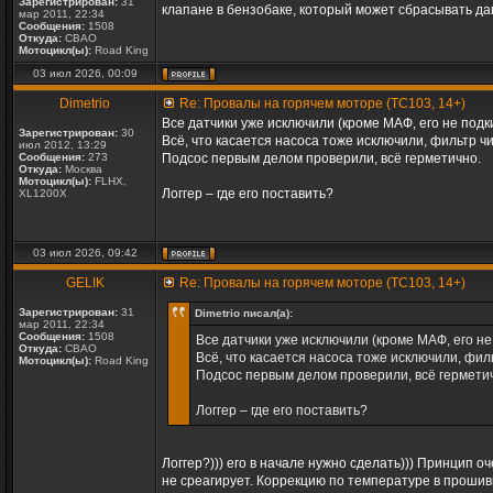
Зарегистрирован:
31
клапане в бензобаке, который может сбрасывать да
мар 2011, 22:34
Сообщения:
1508
Откуда:
СВАО
Мотоцикл(ы):
Road King
03 июл 2026, 00:09
Dimetrio
Re: Провалы на горячем моторе (TC103, 14+)
Все датчики уже исключили (кроме МАФ, его не подк
Зарегистрирован:
30
Всё, что касается насоса тоже исключили, фильтр ч
июл 2012, 13:29
Сообщения:
273
Подсос первым делом проверили, всё герметично.
Откуда:
Москва
Мотоцикл(ы):
FLHX,
Логгер – где его поставить?
XL1200X
03 июл 2026, 09:42
GELIK
Re: Провалы на горячем моторе (TC103, 14+)
Зарегистрирован:
31
Dimetrio писал(а):
мар 2011, 22:34
Сообщения:
1508
Все датчики уже исключили (кроме МАФ, его не
Откуда:
СВАО
Всё, что касается насоса тоже исключили, фил
Мотоцикл(ы):
Road King
Подсос первым делом проверили, всё гермети
Логгер – где его поставить?
Логгер?))) его в начале нужно сделать))) Принцип 
не среагирует. Коррекцию по температуре в прошивке