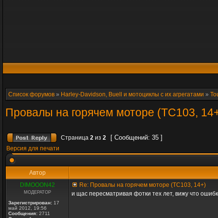
Список форумов
»
Harley-Davidson, Buell и мотоциклы с их агрегатами
»
To
Провалы на горячем моторе (TC103, 14
[ Сообщений: 35 ]
Страница
2
из
2
Версия для печати
Автор
DIMOOON42
Re: Провалы на горячем моторе (TC103, 14+)
МОДЕРАТОР
и щас пересматривая фотки тех лет, вижу что ошибк
Зарегистрирован:
17
май 2012, 19:56
Сообщения:
2711