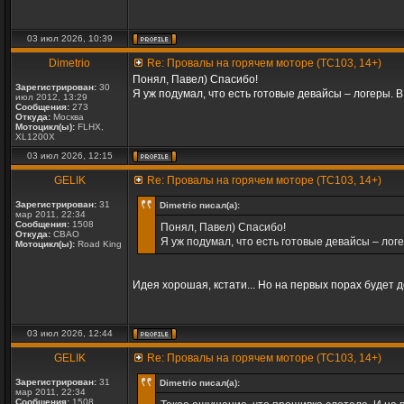
03 июл 2026, 10:39
Dimetrio
Re: Провалы на горячем моторе (TC103, 14+)
Понял, Павел) Спасибо!
Зарегистрирован:
30
Я уж подумал, что есть готовые девайсы – логеры. 
июл 2012, 13:29
Сообщения:
273
Откуда:
Москва
Мотоцикл(ы):
FLHX,
XL1200X
03 июл 2026, 12:15
GELIK
Re: Провалы на горячем моторе (TC103, 14+)
Зарегистрирован:
31
Dimetrio писал(а):
мар 2011, 22:34
Сообщения:
1508
Понял, Павел) Спасибо!
Откуда:
СВАО
Я уж подумал, что есть готовые девайсы – лог
Мотоцикл(ы):
Road King
Идея хорошая, кстати... Но на первых порах будет 
03 июл 2026, 12:44
GELIK
Re: Провалы на горячем моторе (TC103, 14+)
Зарегистрирован:
31
Dimetrio писал(а):
мар 2011, 22:34
Сообщения:
1508