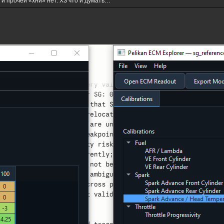
и прочей «хни» нет. ХЗ что и думать…