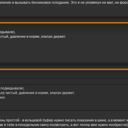
вление и вызывать бензиновое голодание. Это я не упомянул ни мап, ни форс
идывали),
истый, давление в норме, клапан держит.
 подкидывали),
ьтр чистый, давление в норме, клапан держит.
чно.
очень простой - в кольцевой буфер нужно писать показания в шине, а в моме
 я тебе в понедельник смогу посмотреть, а вот логгер мне нужно изобрести))