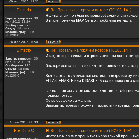
09 июл 2026, 12:32
Dimetrio
Re: Провалы на горячем моторе (TC103, 14+)
Ну, «грязный» он был по моим субъективным суждени
Зарегистрирован:
30
В итоге поменял MAP Sensor, проблема не ушла.
июл 2012, 13:29
Сообщения:
273
Откуда:
Москва
Мотоцикл(ы):
FLHX,
XL1200X
26 июл 2026, 10:46
Dimetrio
Re: Провалы на горячем моторе (TC103, 14+)
Итак, по «провалам» и «троениям» при активном тр
Зарегистрирован:
30
июл 2012, 13:29
Сообщения:
273
Экспериментально выяснил, что проявляется это пр
Откуда:
Москва
Мотоцикл(ы):
FLHX,
Включается-выключается система поворотом ручки га
XL1200X
EITMS: ENABLE или DISABLE. А если отключен задни
Так вот, при активной системе для того, чтобы нор
первом посте…
Осталось дело за малым:
Выяснить, почему похожие «провалы» изредка появл
06 авг 2026, 08:33
NeviDimk@
Re: Провалы на горячем моторе (TC103, 14+)
Чисто мое ИМХО: прошиться нормальной прошивкой 
Зарегистрирован:
04