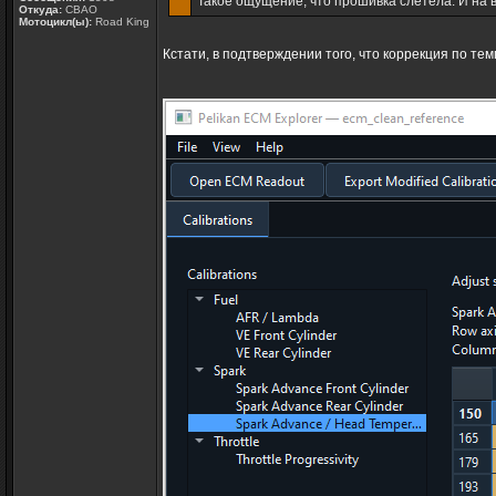
Такое ощущение, что прошивка слетела. И на 
Откуда:
СВАО
Мотоцикл(ы):
Road King
Кстати, в подтверждении того, что коррекция по те