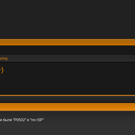
uring
+)
и были "P0502" и "no rSP"