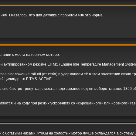
ям. Оказалось, что для датчика с пробегом 40К это норма.
огании с места на горячем моторе:
и активированном режиме EITMS (Engine Idle Temperature Management System
за в положение roll-off (от себя) и удержанием её в этом положении около т
й цилиндр, то EITMS: ACTIVE.
мально быстро тронуться с места, надо заранее поднять обороты выше 1350 о
яются и на ходу при резких ускорениях со «сброшенного» или «ровного» газ
с богатыми низами, чтобы на холостых мотор лучше охлаждался а систему E