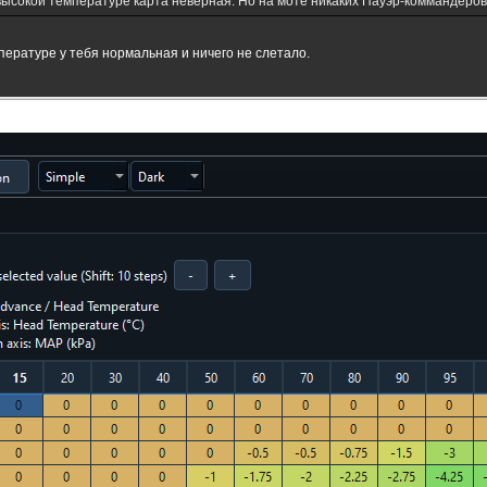
высокой температуре карта неверная. Но на моте никаких Пауэр-коммандеров 
мпературе у тебя нормальная и ничего не слетало.