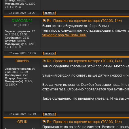
Откуда:
Анапа
Мотоцикл(ы):
XL1200
07, FLHX 11.
02 июл 2026, 11:27
DIMOOON42
Re: Провалы на горячем моторе (TC103, 14+)
МОДЕРАТОР
было кстати обсуждение этой проблемы.
тема про глохнущий мот и отказывающий спидометр
Зарегистрирован:
17
май 2012, 19:56
viewtopic.php?f=18&t=1006
Сообщения:
2711
Откуда:
Анапа
Мотоцикл(ы):
XL1200
07, FLHX 11.
02 июл 2026, 12:06
Dimetrio
Re: Провалы на горячем моторе (TC103, 14+)
Там обсуждение совсем не этой проблемы. Мотор не
Зарегистрирован:
30
июл 2012, 13:29
Сообщения:
273
Заменил сегодня по совету выше датчик скорости (н
Откуда:
Москва
Мотоцикл(ы):
FLHX,
Все датчики исправны. Ошибок (как выше писал) нет
XL1200X
открытии газа. Особенно проявляется при активном 
Такое ощущение, что прошивка слетела. И на высок
02 июл 2026, 17:19
GELIK
Re: Провалы на горячем моторе (TC103, 14+)
Прошивка сама по себе не слетает. Возможно, конеч