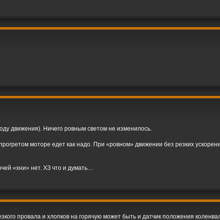
ходу движения). Ничего ровным светом не изменилось.
е прогретом моторе едет как надо. При «ровном» движении без резких ускоре
чей «хни» нет. ХЗ что и думать…
зкого провала и хлопков на горячую может быть и датчик положения коленвала