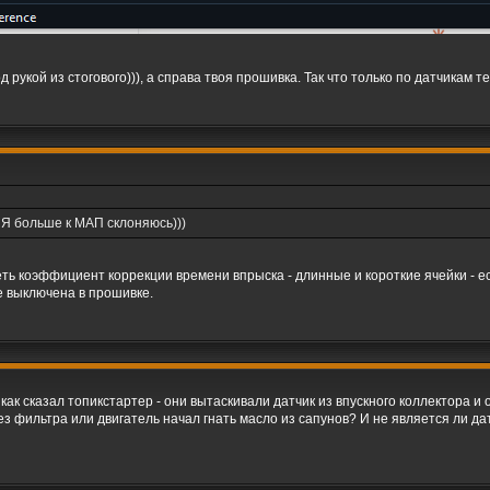
рукой из стогового))), а справа твоя прошивка. Так что только по датчикам 
. Я больше к МАП склоняюсь)))
ть коэффициент коррекции времени впрыска - длинные и короткие ячейки - ес
е выключена в прошивке.
ак сказал топикстартер - они вытаскивали датчик из впускного коллектора и 
з фильтра или двигатель начал гнать масло из сапунов? И не является ли дат