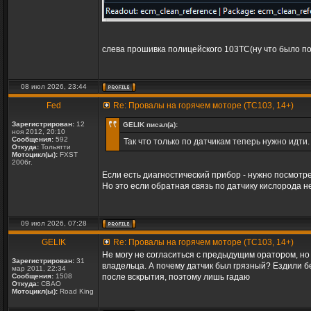
слева прошивка полицейского 103ТС(ну что было под 
08 июл 2026, 23:44
Fed
Re: Провалы на горячем моторе (TC103, 14+)
Зарегистрирован:
12
GELIK писал(а):
ноя 2012, 20:10
Сообщения:
592
Так что только по датчикам теперь нужно идти
Откуда:
Тольятти
Мотоцикл(ы):
FXST
2006г.
Если есть диагностический прибор - нужно посмотре
Но это если обратная связь по датчику кислорода н
09 июл 2026, 07:28
GELIK
Re: Провалы на горячем моторе (TC103, 14+)
Не могу не согласиться с предыдущим оратором, но к
Зарегистрирован:
31
владельца. А почему датчик был грязный? Ездили бе
мар 2011, 22:34
Сообщения:
1508
после вскрытия, поэтому лишь гадаю
Откуда:
СВАО
Мотоцикл(ы):
Road King