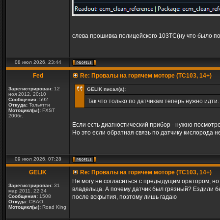
слева прошивка полицейского 103ТС(ну что было под 
08 июл 2026, 23:44
Fed
Re: Провалы на горячем моторе (TC103, 14+)
Зарегистрирован:
12
GELIK писал(а):
ноя 2012, 20:10
Сообщения:
592
Так что только по датчикам теперь нужно идти
Откуда:
Тольятти
Мотоцикл(ы):
FXST
2006г.
Если есть диагностический прибор - нужно посмотре
Но это если обратная связь по датчику кислорода н
09 июл 2026, 07:28
GELIK
Re: Провалы на горячем моторе (TC103, 14+)
Не могу не согласиться с предыдущим оратором, но к
Зарегистрирован:
31
владельца. А почему датчик был грязный? Ездили бе
мар 2011, 22:34
Сообщения:
1508
после вскрытия, поэтому лишь гадаю
Откуда:
СВАО
Мотоцикл(ы):
Road King