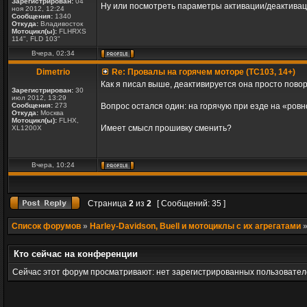
Зарегистрирован:
04
Ну или посмотреть параметры активации/деактиваци
ноя 2012, 12:24
Сообщения:
1340
Откуда:
Владивосток
Мотоцикл(ы):
FLHRXS
114", FLD 103"
Вчера, 02:34
Dimetrio
Re: Провалы на горячем моторе (TC103, 14+)
Как я писал выше, деактивируется она просто повор
Зарегистрирован:
30
июл 2012, 13:29
Сообщения:
273
Вопрос остался один: на горячую при езде на «ров
Откуда:
Москва
Мотоцикл(ы):
FLHX,
Имеет смысл прошивку сменить?
XL1200X
Вчера, 10:24
Страница
2
из
2
[ Сообщений: 35 ]
Список форумов
»
Harley-Davidson, Buell и мотоциклы с их агрегатами
Кто сейчас на конференции
Сейчас этот форум просматривают: нет зарегистрированных пользователе