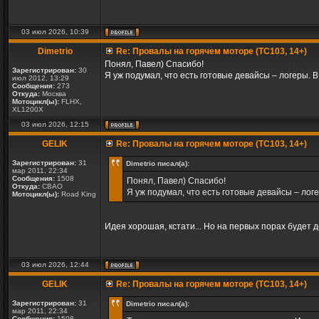
03 июл 2026, 10:39
Dimetrio
Re: Провалы на горячем моторе (TC103, 14+)
Понял, Павел) Спасибо!
Зарегистрирован:
30
Я уж подумал, что есть готовые девайсы – логеры. 
июл 2012, 13:29
Сообщения:
273
Откуда:
Москва
Мотоцикл(ы):
FLHX,
XL1200X
03 июл 2026, 12:15
GELIK
Re: Провалы на горячем моторе (TC103, 14+)
Зарегистрирован:
31
Dimetrio писал(а):
мар 2011, 22:34
Сообщения:
1508
Понял, Павел) Спасибо!
Откуда:
СВАО
Я уж подумал, что есть готовые девайсы – лог
Мотоцикл(ы):
Road King
Идея хорошая, кстати... Но на первых порах будет 
03 июл 2026, 12:44
GELIK
Re: Провалы на горячем моторе (TC103, 14+)
Зарегистрирован:
31
Dimetrio писал(а):
мар 2011, 22:34
Сообщения:
1508