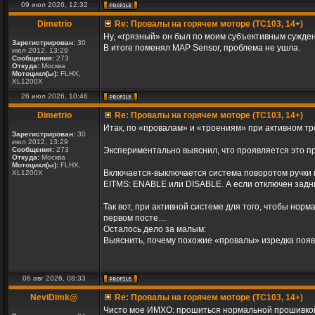
09 июл 2026, 12:32
Dimetrio
Re: Провалы на горячем моторе (TC103, 14+)
Ну, «грязный» он был по моим субъективным суждени
Зарегистрирован:
30
В итоге поменял MAP Sensor, проблема не ушла.
июл 2012, 13:29
Сообщения:
273
Откуда:
Москва
Мотоцикл(ы):
FLHX,
XL1200X
26 июл 2026, 10:46
Dimetrio
Re: Провалы на горячем моторе (TC103, 14+)
Итак, по «провалам» и «троениям» при активном тр
Зарегистрирован:
30
июл 2012, 13:29
Сообщения:
273
Экспериментально выяснил, что проявляется это пр
Откуда:
Москва
Мотоцикл(ы):
FLHX,
Включается-выключается система поворотом ручки га
XL1200X
EITMS: ENABLE или DISABLE. А если отключен задни
Так вот, при активной системе для того, чтобы нор
первом посте…
Осталось дело за малым:
Выяснить, почему похожие «провалы» изредка появл
06 авг 2026, 08:33
NeviDimk@
Re: Провалы на горячем моторе (TC103, 14+)
Чисто мое ИМХО: прошиться нормальной прошивкой 