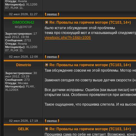
Откуда:
Анапа
Мотоцикл(ы):
XL1200
07, FLHX 11.
02 июл 2026, 11:27
DIMOOON42
Re: Провалы на горячем моторе (TC103, 14+)
МОДЕРАТОР
было кстати обсуждение этой проблемы.
тема про глохнущий мот и отказывающий спидометр
Зарегистрирован:
17
май 2012, 19:56
viewtopic.php?f=18&t=1006
Сообщения:
2711
Откуда:
Анапа
Мотоцикл(ы):
XL1200
07, FLHX 11.
02 июл 2026, 12:06
Dimetrio
Re: Провалы на горячем моторе (TC103, 14+)
Там обсуждение совсем не этой проблемы. Мотор не
Зарегистрирован:
30
июл 2012, 13:29
Сообщения:
273
Заменил сегодня по совету выше датчик скорости (н
Откуда:
Москва
Мотоцикл(ы):
FLHX,
Все датчики исправны. Ошибок (как выше писал) нет
XL1200X
открытии газа. Особенно проявляется при активном 
Такое ощущение, что прошивка слетела. И на высок
02 июл 2026, 17:19
GELIK
Re: Провалы на горячем моторе (TC103, 14+)
Прошивка сама по себе не слетает. Возможно, конеч