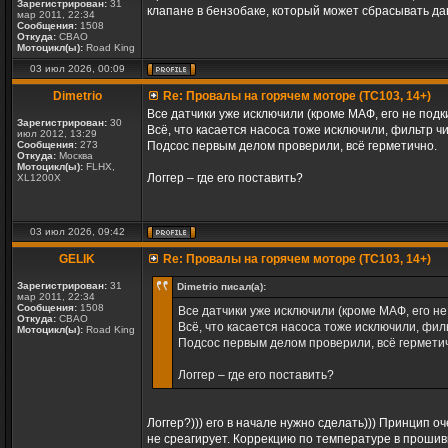
Зарегистрирован:
31
клапане в бензобаке, который может сбрасывать да
мар 2011, 22:34
Сообщения:
1508
Откуда:
СВАО
Мотоцикл(ы):
Road King
03 июл 2026, 00:09
Dimetrio
Re: Провалы на горячем моторе (TC103, 14+)
Все датчики уже исключили (кроме МАФ, его не подк
Зарегистрирован:
30
Всё, что касается насоса тоже исключили, фильтр ч
июл 2012, 13:29
Сообщения:
273
Подсос первым делом проверили, всё герметично.
Откуда:
Москва
Мотоцикл(ы):
FLHX,
Логгер – где его поставить?
XL1200X
03 июл 2026, 09:42
GELIK
Re: Провалы на горячем моторе (TC103, 14+)
Зарегистрирован:
31
Dimetrio писал(а):
мар 2011, 22:34
Сообщения:
1508
Все датчики уже исключили (кроме МАФ, его не
Откуда:
СВАО
Всё, что касается насоса тоже исключили, фил
Мотоцикл(ы):
Road King
Подсос первым делом проверили, всё гермети
Логгер – где его поставить?
Логгер?))) его в начале нужно сделать))) Принцип 
не среагирует. Коррекцию по температуре в прошивке