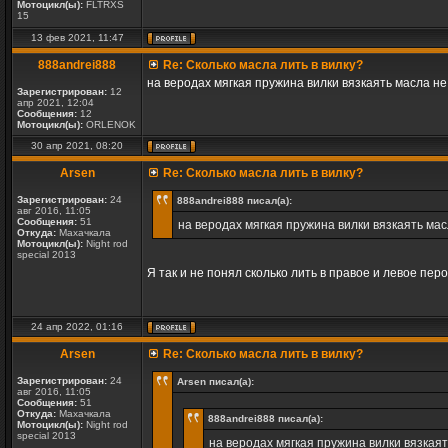
Мотоцикл(ы):
FLTRXS
15
13 фев 2021, 11:47
888andrei888
Re: Сколько масла лить в вилку?
на веродах мягкая пружина вилки вязкаять масла н
Зарегистрирован:
12
апр 2021, 12:04
Сообщения:
12
Мотоцикл(ы):
ORLENOK
30 апр 2021, 08:20
Arsen
Re: Сколько масла лить в вилку?
Зарегистрирован:
24
888andrei888 писал(а):
авг 2016, 11:05
Сообщения:
51
на веродах мягкая пружина вилки вязкаять ма
Откуда:
Махачкала
Мотоцикл(ы):
Night rod
special 2013
Я так и не понял сколько лить в правое и левое пер
24 апр 2022, 01:16
Arsen
Re: Сколько масла лить в вилку?
Зарегистрирован:
24
Arsen писал(а):
авг 2016, 11:05
Сообщения:
51
Откуда:
Махачкала
888andrei888 писал(а):
Мотоцикл(ы):
Night rod
special 2013
на веродах мягкая пружина вилки вязкая