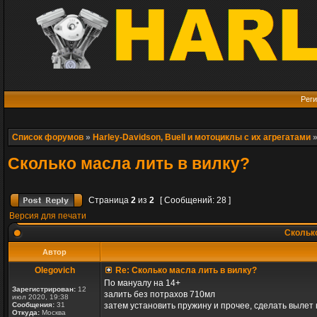
Реги
Список форумов
»
Harley-Davidson, Buell и мотоциклы с их агрегатами
Сколько масла лить в вилку?
Страница
2
из
2
[ Сообщений: 28 ]
Версия для печати
Сколько
Автор
Olegovich
Re: Сколько масла лить в вилку?
По мануалу на 14+
Зарегистрирован:
12
залить без потрахов 710мл
июл 2020, 19:38
Сообщения:
31
затем установить пружину и прочее, сделать вылет
Откуда:
Москва