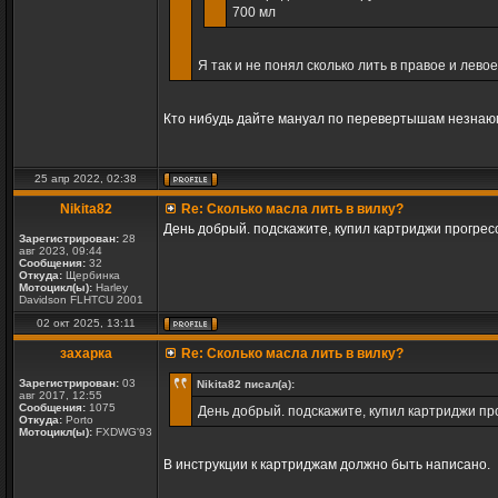
700 мл
Я так и не понял сколько лить в правое и лево
Кто нибудь дайте мануал по перевертышам незнаюм
25 апр 2022, 02:38
Nikita82
Re: Сколько масла лить в вилку?
День добрый. подскажите, купил картриджи прогресс
Зарегистрирован:
28
авг 2023, 09:44
Сообщения:
32
Откуда:
Щербинка
Мотоцикл(ы):
Harley
Davidson FLHTCU 2001
02 окт 2025, 13:11
захарка
Re: Сколько масла лить в вилку?
Зарегистрирован:
03
Nikita82 писал(а):
авг 2017, 12:55
Сообщения:
1075
День добрый. подскажите, купил картриджи про
Откуда:
Porto
Мотоцикл(ы):
FXDWG'93
В инструкции к картриджам должно быть написано.