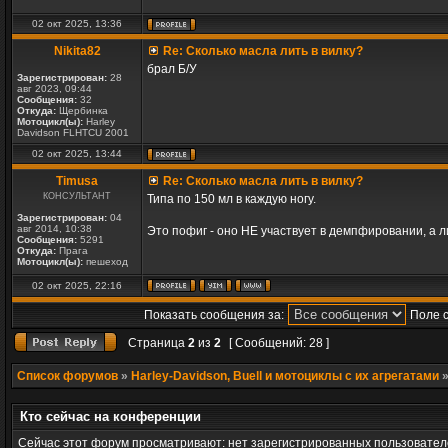
02 окт 2025, 13:36
Nikita82
Re: Сколько масла лить в вилку?
брал Б/У
Зарегистрирован:
28
авг 2023, 09:44
Сообщения:
32
Откуда:
Щербинка
Мотоцикл(ы):
Harley
Davidson FLHTCU 2001
02 окт 2025, 13:44
Timusa
Re: Сколько масла лить в вилку?
КОНСУЛЬТАНТ
Типа по 150 мл в каждую ногу.
Зарегистрирован:
04
авг 2014, 10:38
Это пофиг - оно НЕ участвует в демпфировании, а л
Сообщения:
5291
Откуда:
Прага
Мотоцикл(ы):
пешеход
02 окт 2025, 22:16
Показать сообщения за:
Поле 
Страница
2
из
2
[ Сообщений: 28 ]
Список форумов
»
Harley-Davidson, Buell и мотоциклы с их агрегатами
Кто сейчас на конференции
Сейчас этот форум просматривают: нет зарегистрированных пользователе