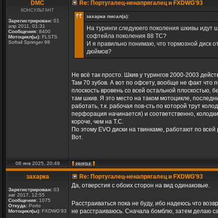
DMC
Re: Португалец-ненапрягалец и FXDWG'93
КОНСУЛЬТАНТ
захарка писал(а):
Зарегистрирован:
01
апр 2011, 01:31
На туринги следуюего поколения шкивы идут ши
Сообщения:
8400
софтейла поколения 88 ТС?
Мотоцикл(ы):
FLSTS
Softail Springer 98
И я правильно понимаю, что тормозной диск о
дюймов?
Не всё так просто. Шкив у турингов 2000-2003 дейст
Там 70 зубов. А вот по офсету, вообще не факт что 
плоскость вровень со всей остальной плоскостью, б
там шкив. Я это место на таком мотоцикле, последни
работать, т.к. рабочая пов-сть по которой трут кол
перфорация начинается) и соответственно, колодки
короче, чем на Т.С.
По этому EVO диски на твинкаме, работают по всей р
Вот.
08 янв 2025, 20:49
захарка
Re: Португалец-ненапрягалец и FXDWG'93
Да, отверстия с обоих сторон на вид одинаковые.
Зарегистрирован:
03
авг 2017, 12:55
Сообщения:
1075
Расстраиваться пока не буду, ибо надеюсь что воз
Откуда:
Porto
не расстраиваюсь. Сначала бомблю, затем делаю са
Мотоцикл(ы):
FXDWG'93