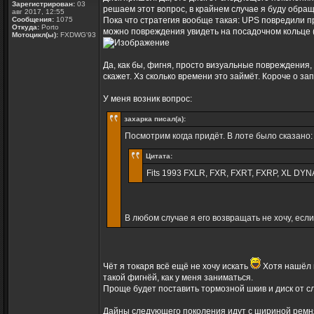
Зарегистрирован:
03
решаем этот вопрос, в крайнем случае я буду обраща
авг 2017, 12:55
Сообщения:
1075
Пока что стратегия вообще такая: UPS повредили пр
Откуда:
Porto
можно повреждения увидеть на посадочном кольце (х
Мотоцикл(ы):
FXDWG'93
Да, как бы, фигня, просто визуальные повреждения,
скажет. Хз сколько времени это займёт. Короче о з
У меня возник вопрос:
захарка писал(а):
Посмотрим когда придёт. В лоте было сказано:
Цитата:
Fits 1993 FXLR, FXR, FXRT, FXRP, XL DYNA
В любом случае я его возвращать не хочу, если
Чёт я токаря всё ещё не хочу искать
Хотя нашёл п
такой фигнёй, как у меня заниматься.
Проще будет поставить тормозной шкив и диск от с
Дайны следующего поколения идут с шириной ремня 1 