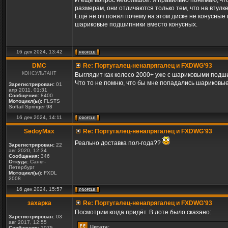
И ещё вопрос небольшой: я правильно понимаю, что
размерам, они отличаются только тем, что на втул
Ещё не оч понял почему на этом диске не конусные п
шариковые подшипники вместо конусных.
16 дек 2024, 13:42
DMC
Re: Португалец-ненапрягалец и FXDWG'93
КОНСУЛЬТАНТ
Выглядит как колесо 2000+ уже с шариковыми подшипн
Что то не помню, что бы мне попадались шариковы
Зарегистрирован:
01
апр 2011, 01:31
Сообщения:
8400
Мотоцикл(ы):
FLSTS
Softail Springer 98
16 дек 2024, 14:11
SedoyMax
Re: Португалец-ненапрягалец и FXDWG'93
Реально доставка пол-года??
Зарегистрирован:
22
авг 2020, 12:34
Сообщения:
346
Откуда:
Санкт-
Петербург
Мотоцикл(ы):
FXDL
2008
16 дек 2024, 15:57
захарка
Re: Португалец-ненапрягалец и FXDWG'93
Посмотрим когда придёт. В лоте было сказано:
Зарегистрирован:
03
авг 2017, 12:55
Цитата:
Сообщения:
1075