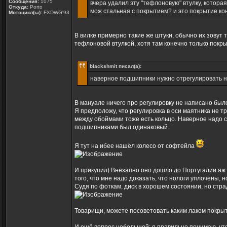
Сообщения:
1075
вчера удалил эту "тефлоновую" втулку, котора
Откуда:
Porto
мож стальная с покрытием? и это покрытие ко
Мотоцикл(ы):
FXDWG'93
В вилке примерно такие же штуки, обычно их зовут 
тефлоновой втулкой, хотя там конечно только покры
blackshmit писал(а):
наверное подшипники нужно отрегулировать на
В мануале ничего про регулировку не написано было
Я предположу, что регулировка в оси маятника не тр
между обоймами тоже есть кольцо. Наверное надо с
подшипниками был одинаковый.
Я тут на ибее нашёл колесо от софтейла
И прикупил) Внезапно оно дошло до Португалии аж з
того, что мне надо доказать, что нологи уплочены, н
Судя по фоткам, диск в хорошем состоянии, но стр
Товарищи, можете посоветовать каким лаком покрыт