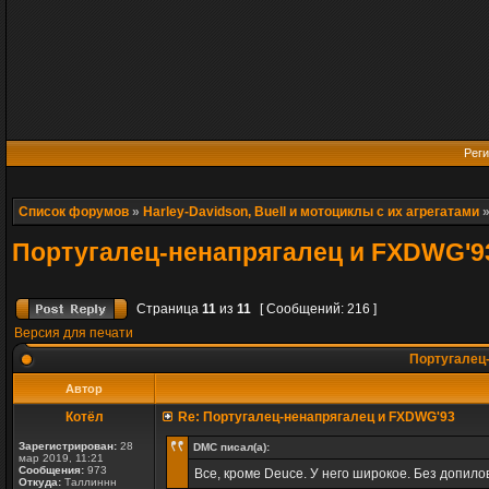
Реги
Список форумов
»
Harley-Davidson, Buell и мотоциклы с их агрегатами
Португалец-ненапрягалец и FXDWG'9
Страница
11
из
11
[ Сообщений: 216 ]
Версия для печати
Португалец
Автор
Котёл
Re: Португалец-ненапрягалец и FXDWG'93
Зарегистрирован:
28
DMC писал(а):
мар 2019, 11:21
Сообщения:
973
Все, кроме Deuce. У него широкое. Без допилов 
Откуда:
Таллиннн