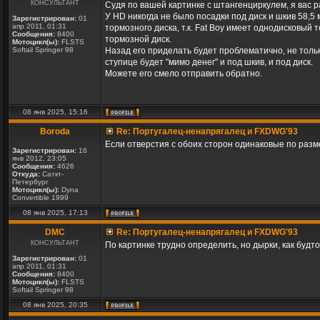
КОНСУЛЬТАНТ
Судя по вашей картинке с штангенциркулем, я вас ра
У HD никогда не было посадки под диск и шкив 58,5 
Зарегистрирован:
01
апр 2011, 01:31
тормозного диска, т.к. Fat Boy имеет однодисковый 
Сообщения:
8400
тормозной диск.
Мотоцикл(ы):
FLSTS
Softail Springer 98
Назад его приделать будет проблематично, не тольк
ступице будет "мимо денег" и под шкив, и под диск.
Можете его смело отправить обратно.
08 янв 2025, 15:16
Boroda
Re: Португалец-ненапрягалец и FXDWG'93
Если отверстия с обоих сторон одинаковые по разме
Зарегистрирован:
16
янв 2012, 23:05
Сообщения:
4626
Откуда:
Саткт-
Петербург
Мотоцикл(ы):
Dyna
Convertible 1999
08 янв 2025, 17:13
DMC
Re: Португалец-ненапрягалец и FXDWG'93
КОНСУЛЬТАНТ
По картинке трудно определить, но дырки, как будто
Зарегистрирован:
01
апр 2011, 01:31
Сообщения:
8400
Мотоцикл(ы):
FLSTS
Softail Springer 98
08 янв 2025, 20:35