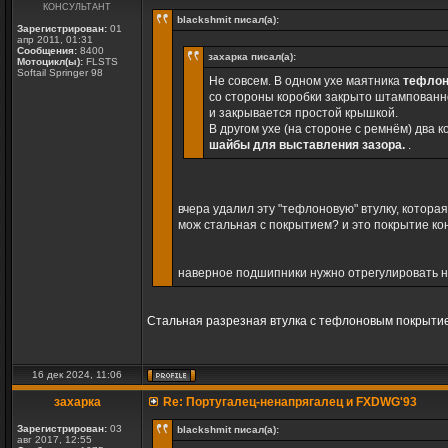
КОНСУЛЬТАНТ
blackshmit писал(а):
Зарегистрирован:
01
апр 2011, 01:31
Сообщения:
8400
захарка писал(а):
Мотоцикл(ы):
FLSTS
Softail Springer 98
Не совсем. В одном ухе маятника
тефлон
со стороны коробки закрыто штампованно
и закрывается простой крышкой.
В другом ухе (на стороне с ремнём) два 
шайбы для выставления зазора.
.
вчера удалил эту "тефлоновую" втулку, котора
мож стальная с покрытием? и это покрытие ко
наверное подшипники нужно отрегулировать на
Стальная разрезная втулка с тефлоновым покрытие
16 дек 2024, 11:06
захарка
Re: Португалец-ненапрягалец и FXDWG'93
Зарегистрирован:
03
blackshmit писал(а):
авг 2017, 12:55