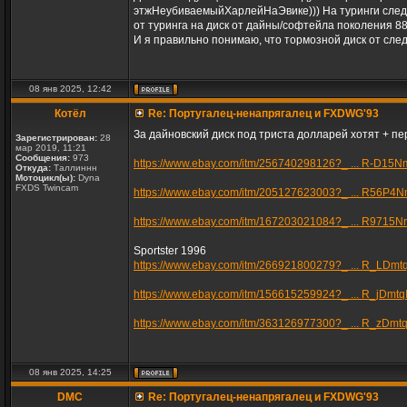
этжНеубиваемыйХарлейНаЭвике))) На туринги следу
от туринга на диск от дайны/софтейла поколения 8
И я правильно понимаю, что тормозной диск от сле
08 янв 2025, 12:42
Котёл
Re: Португалец-ненапрягалец и FXDWG'93
За дайновский диск под триста долларей хотят + п
Зарегистрирован:
28
мар 2019, 11:21
Сообщения:
973
https://www.ebay.com/itm/256740298126?_ ... R-D15N
Откуда:
Таллиннн
Мотоцикл(ы):
Dyna
FXDS Twincam
https://www.ebay.com/itm/205127623003?_ ... R56P4
https://www.ebay.com/itm/167203021084?_ ... R9715
Sportster 1996
https://www.ebay.com/itm/266921800279?_ ... R_LDmt
https://www.ebay.com/itm/156615259924?_ ... R_jDmtq
https://www.ebay.com/itm/363126977300?_ ... R_zDmt
08 янв 2025, 14:25
DMC
Re: Португалец-ненапрягалец и FXDWG'93