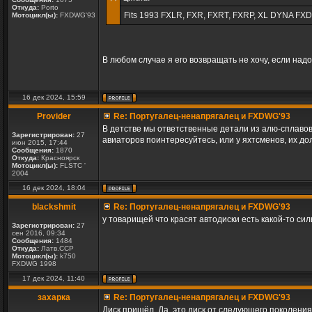
Откуда:
Porto
Fits 1993 FXLR, FXR, FXRT, FXRP, XL DYNA FXD S
Мотоцикл(ы):
FXDWG'93
В любом случае я его возвращать не хочу, если надо,
16 дек 2024, 15:59
Provider
Re: Португалец-ненапрягалец и FXDWG'93
В детстве мы ответственные детали из алю-сплавов
Зарегистрирован:
27
авиаторов поинтересуйтесь, или у яхтсменов, их д
июн 2015, 17:44
Сообщения:
1870
Откуда:
Красноярск
Мотоцикл(ы):
FLSTC '
2004
16 дек 2024, 18:04
blackshmit
Re: Португалец-ненапрягалец и FXDWG'93
у товарищей что красят автодиски есть какой-то силь
Зарегистрирован:
27
сен 2016, 09:34
Сообщения:
1484
Откуда:
Латв.ССР
Мотоцикл(ы):
k750
FXDWG 1998
17 дек 2024, 11:40
захарка
Re: Португалец-ненапрягалец и FXDWG'93
Диск пришёл. Да, это диск от следующего поколения