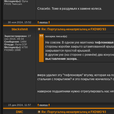
Мотоцикл(ы):
Dyna
FXDS Twincam
Спасибо. Тоже в раздумьях к замене колеса.
30 ноя 2024, 15:52
blackshmit
Re: Португалец-ненапрягалец и FXDWG'93
Зарегистрирован:
27
захарка писал(а):
сен 2016, 09:34
Сообщения:
1484
Не совсем. В одном ухе маятника
тефлоновая 
Откуда:
Латв.ССР
стороны коробки закрыто штампованной крышко
Мотоцикл(ы):
k750
FXDWG 1998
закрывается простой крышкой.
В другом ухе (на стороне с ремнём) два конус
выставления зазора.
.
вчера удалил эту "тефлоновую" втулку, которая на 
стальная с покрытием? и это покрытие кончилось? 
наверное подшипники нужно отрегулировать нас нят
15 дек 2024, 11:57
DMC
Re: Португалец-ненапрягалец и FXDWG'93