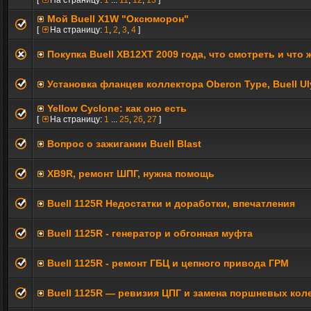
[
На страницу:
1
...
11
,
12
,
13
]
Мой Buell X1W "Оксюморон"
[
На страницу:
1
,
2
,
3
,
4
]
Покупка Buell XB12XT 2009 года, что смотреть и что
Установка фланцев коллектора Oberon Type, Buell Ul
Yellow Cyclone: как оно есть
[
На страницу:
1
...
25
,
26
,
27
]
Вопрос о зажигании Buell Blast
XB9R, ремонт ШПГ, нужна помощь
Buell 1125R Недостатки и доработки, впечатления
Buell 1125R - генератор и обгонная муфта
Buell 1125R - ремонт ГБЦ и цепного привода ГРМ
Buell 1125R — ревизия ЦПГ и замена поршневых кол