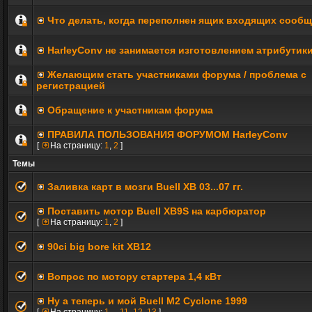
Что делать, когда переполнен ящик входящих сооб
HarleyConv не занимается изготовлением атрибутик
Желающим стать участниками форума / проблема с
регистрацией
Обращение к участникам форума
ПРАВИЛА ПОЛЬЗОВАНИЯ ФОРУМОМ HarleyConv
[
На страницу:
1
,
2
]
Темы
Заливка карт в мозги Buell XB 03...07 гг.
Поставить мотор Buell XB9S на карбюратор
[
На страницу:
1
,
2
]
90ci big bore kit XB12
Вопрос по мотору стартера 1,4 кВт
Ну а теперь и мой Buell M2 Cyclone 1999