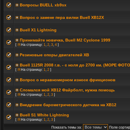
Вопросы BUELL xb9sx
Вопрос о замене пера вилки Buell XB12X
Buell Х1 Lightning
Принимайте новичка, Buell M2 Cyclone 1999
[
На страницу:
1
,
2
,
3
,
4
]
Резиновые опоры двигателей ХВ
Buell 1125R 2008 г.в. - с ноля до 2700 км. (МОРЕ ФОТО
[
На страницу:
1
,
2
]
Вопрос о неравномерном износе фрикционов
Сломался мой ХВ12 Файрболт, нужна помощь
[
На страницу:
1
,
2
,
3
]
Внедрение барометрического датчика на XB12
Buell S1 White Lightning
[
На страницу:
1
,
2
,
3
]
Показать темы за:
Поле сортир