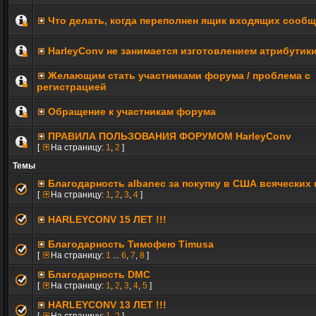
Что делать, когда переполнен ящик входящих сооб
HarleyConv не занимается изготовлением атрибутик
Желающим стать участниками форума / проблема с
регистрацией
Обращение к участникам форума
ПРАВИЛА ПОЛЬЗОВАНИЯ ФОРУМОМ HarleyConv
[
На страницу:
1
,
2
]
Темы
Благодарность albanec за покупку в США всяческих
[
На страницу:
1
,
2
,
3
,
4
]
HARLEYCONV 15 ЛЕТ !!!
Благодарность Тимофею Timusa
[
На страницу:
1
...
6
,
7
,
8
]
Благодарность DMC
[
На страницу:
1
,
2
,
3
,
4
,
5
]
HARLEYCONV 13 ЛЕТ !!!