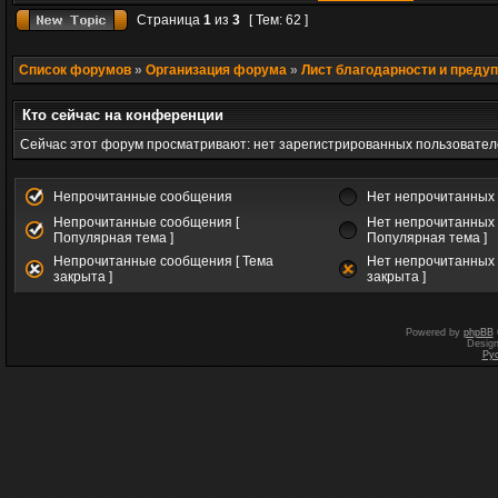
Страница
1
из
3
[ Тем: 62 ]
Список форумов
»
Организация форума
»
Лист благодарности и преду
Кто сейчас на конференции
Сейчас этот форум просматривают: нет зарегистрированных пользователе
Непрочитанные сообщения
Нет непрочитанных
Непрочитанные сообщения [
Нет непрочитанных 
Популярная тема ]
Популярная тема ]
Непрочитанные сообщения [ Тема
Нет непрочитанных 
закрыта ]
закрыта ]
Powered by
phpBB
Desig
Ру