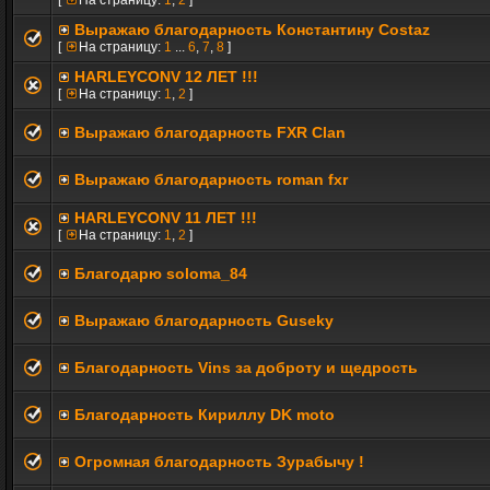
[
На страницу:
1
,
2
]
Выражаю благодарность Константину Costaz
[
На страницу:
1
...
6
,
7
,
8
]
HARLEYCONV 12 ЛЕТ !!!
[
На страницу:
1
,
2
]
Выражаю благодарность FXR Clan
Выражаю благодарность roman fxr
HARLEYCONV 11 ЛЕТ !!!
[
На страницу:
1
,
2
]
Благодарю soloma_84
Выражаю благодарность Guseky
Благодарность Vins за доброту и щедрость
Благодарность Кириллу DK moto
Огромная благодарность Зурабычу !