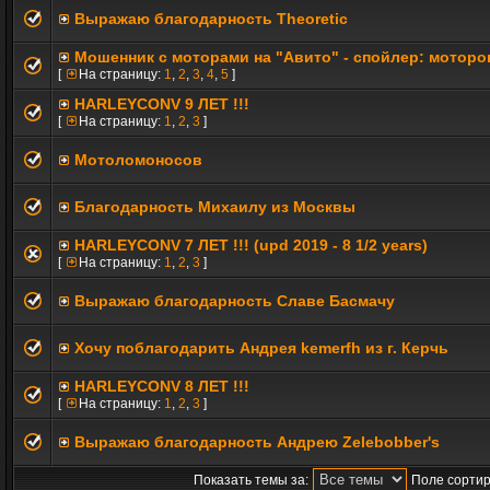
Выражаю благодарность Theoretic
Мошенник с моторами на "Авито" - спойлер: моторов
[
На страницу:
1
,
2
,
3
,
4
,
5
]
HARLEYCONV 9 ЛЕТ !!!
[
На страницу:
1
,
2
,
3
]
Мотоломоносов
Благодарность Михаилу из Москвы
HARLEYCONV 7 ЛЕТ !!! (upd 2019 - 8 1/2 years)
[
На страницу:
1
,
2
,
3
]
Выражаю благодарность Славе Басмачу
Хочу поблагодарить Андрея kemerfh из г. Керчь
HARLEYCONV 8 ЛЕТ !!!
[
На страницу:
1
,
2
,
3
]
Выражаю благодарность Андрею Zelebobber's
Показать темы за:
Поле сортир