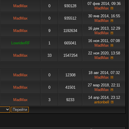
07 фев 2014, 09:36
MadMax
0
930128
MadMax
30 янв 2014, 16:55
MadMax
0
935512
MadMax
16 дек 2013, 12:29
MadMax
9
1192634
MadMax
16 ноя 2011, 07:08
LowriderRF
1
665041
MadMax
22 ноя 2020, 13:58
MadMax
33
1547254
MadMax
18 авг 2014, 07:32
MadMax
0
12308
MadMax
27 мар 2018, 22:11
MadMax
0
41501
MadMax
14 апр 2014, 23:12
MadMax
3
9233
antonbell