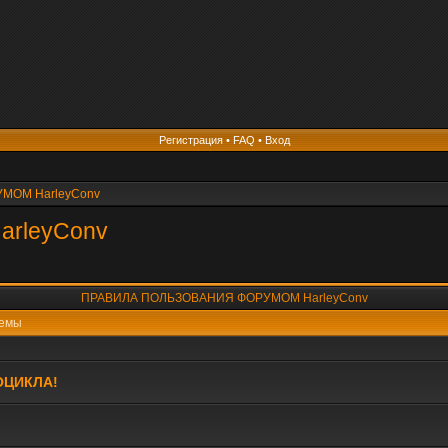
Регистрация
•
FAQ
•
Вход
МОМ HarleyConv
rleyConv
ПРАВИЛА ПОЛЬЗОВАНИЯ ФОРУМОМ HarleyConv
емы
ОЦИКЛА!