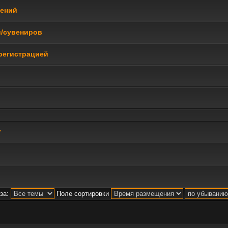
щений
и/сувениров
регистрацией
У
за:
Поле сортировки