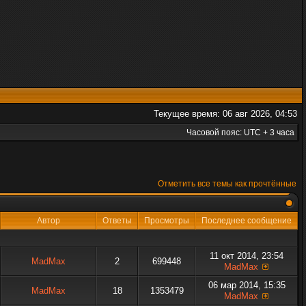
Текущее время: 06 авг 2026, 04:53
Часовой пояс: UTC + 3 часа
Отметить все темы как прочтённые
Автор
Ответы
Просмотры
Последнее сообщение
11 окт 2014, 23:54
MadMax
2
699448
MadMax
06 мар 2014, 15:35
MadMax
18
1353479
MadMax