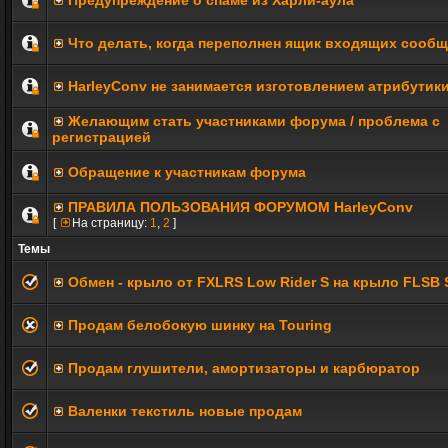
Предупреждение о спаме из Харли-аула
Что делать, когда переполнен ящик входящих сооб
HarleyConv не занимается изготовлением атрибутик
Желающим стать участниками форума / проблема с
регистрацией
Обращение к участникам форума
ПРАВИЛА ПОЛЬЗОВАНИЯ ФОРУМОМ HarleyConv
[
На страницу:
1
,
2
]
Темы
Обмен - крыло от FXLRS Low Rider S на крыло FLSB S
Продам белобокую шинку на Touring
Продам глушители, амортизаторы и карбюратор
Валенки текстиль новые продам