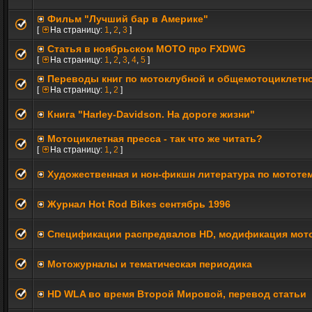
Фильм "Лучший бар в Америке"
[
На страницу:
1
,
2
,
3
]
Статья в ноябрьском МОТО про FXDWG
[
На страницу:
1
,
2
,
3
,
4
,
5
]
Переводы книг по мотоклубной и общемотоциклетно
[
На страницу:
1
,
2
]
Книга "Harley-Davidson. На дороге жизни"
Мотоциклетная пресса - так что же читать?
[
На страницу:
1
,
2
]
Художественная и нон-фикшн литература по мототе
Журнал Hot Rod Bikes сентябрь 1996
Спецификации распредвалов HD, модификация мотор
Мотожурналы и тематическая периодика
HD WLA во время Второй Мировой, перевод статьи