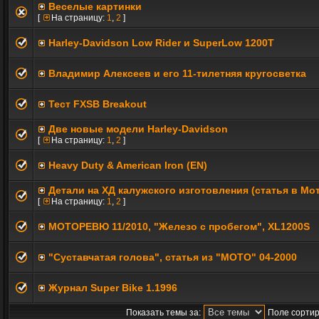
Веселые картинки
[
На страницу:
1
,
2
]
Harley-Davidson Low Rider и SuperLow 1200T
Владимир Алексеев и его 11-тилетняя кругосветка
Тест FXSB Breakout
Две новые модели Harley-Davidson
[
На страницу:
1
,
2
]
Heavy Duty & American Iron (EN)
Детали на ХД калужского изготовления (статья в Мо
[
На страницу:
1
,
2
]
МОТОРЕВЮ 11/2010, "Железо с пробегом", XL1200S
"Суставчатая голова", статья из "МОТО" 04-2000
Журнал Super Bike 1.1996
Показать темы за:
Поле сортир