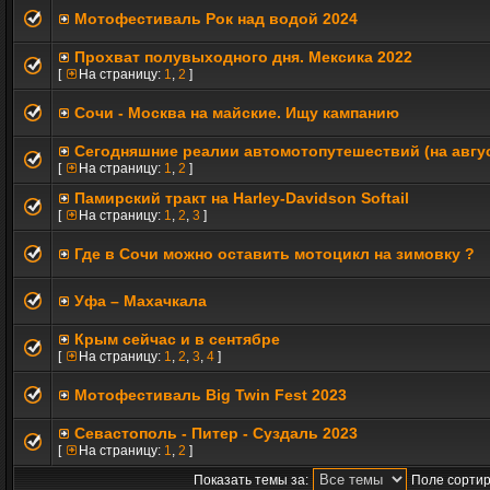
Мотофестиваль Рок над водой 2024
Прохват полувыходного дня. Мексика 2022
[
На страницу:
1
,
2
]
Сочи - Москва на майские. Ищу кампанию
Сегодняшние реалии автомотопутешествий (на авгус
[
На страницу:
1
,
2
]
Памирский тракт на Harley-Davidson Softail
[
На страницу:
1
,
2
,
3
]
Где в Сочи можно оставить мотоцикл на зимовку ?
Уфа – Махачкала
Крым сейчас и в сентябре
[
На страницу:
1
,
2
,
3
,
4
]
Мотофестиваль Big Twin Fest 2023
Севастополь - Питер - Суздаль 2023
[
На страницу:
1
,
2
]
Показать темы за:
Поле сортир