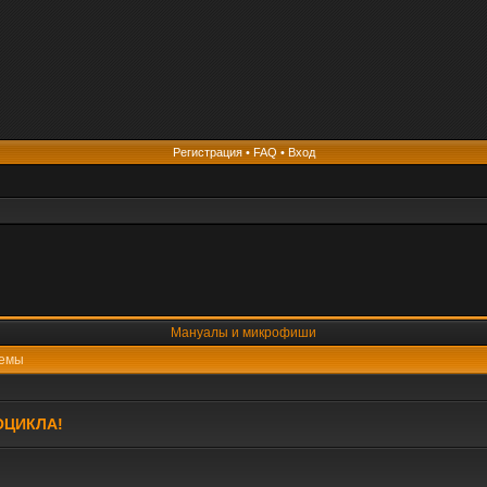
Регистрация
•
FAQ
•
Вход
Мануалы и микрофиши
емы
ОЦИКЛА!