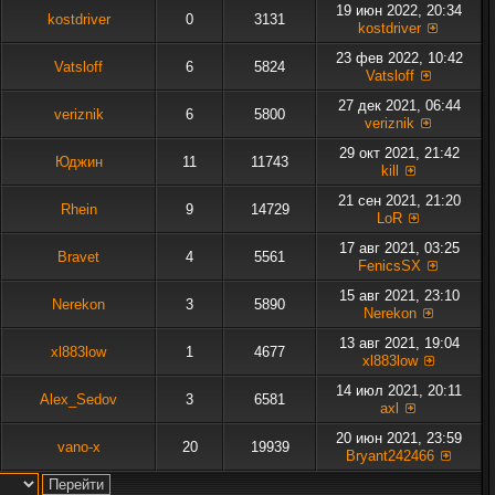
19 июн 2022, 20:34
kostdriver
0
3131
kostdriver
23 фев 2022, 10:42
Vatsloff
6
5824
Vatsloff
27 дек 2021, 06:44
veriznik
6
5800
veriznik
29 окт 2021, 21:42
Юджин
11
11743
kill
21 сен 2021, 21:20
Rhein
9
14729
LoR
17 авг 2021, 03:25
Bravet
4
5561
FenicsSX
15 авг 2021, 23:10
Nerekon
3
5890
Nerekon
13 авг 2021, 19:04
xl883low
1
4677
xl883low
14 июл 2021, 20:11
Alex_Sedov
3
6581
axl
20 июн 2021, 23:59
vano-x
20
19939
Bryant242466