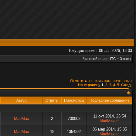
Текущее время: 08 авг 2026, 18:03
Часовой пояс: UTC + 3 часа
Отметить все темы как прочтённые
На страницу
1
,
2
,
3
,
4
,
5
След.
Автор
Ответы
Просмотры
Последнее сообщение
11 окт 2014, 23:54
MadMax
2
700002
MadMax
06 мар 2014, 15:35
MadMax
18
1354384
MadMax