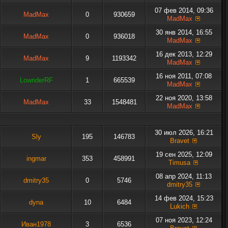
07 фев 2014, 09:36
MadMax
0
930659
MadMax
30 янв 2014, 16:55
MadMax
0
936018
MadMax
16 дек 2013, 12:29
MadMax
9
1193342
MadMax
16 ноя 2011, 07:08
LowriderRF
1
665539
MadMax
22 ноя 2020, 13:58
MadMax
33
1548481
MadMax
30 июл 2026, 16:21
Sly
195
146783
Bravet
19 сен 2025, 12:09
ingmar
353
458991
Timusa
08 апр 2024, 11:13
dmitry35
0
5746
dmitry35
14 фев 2024, 15:23
dyna
10
6484
Lukich
07 ноя 2023, 12:24
Иван1978
3
6536