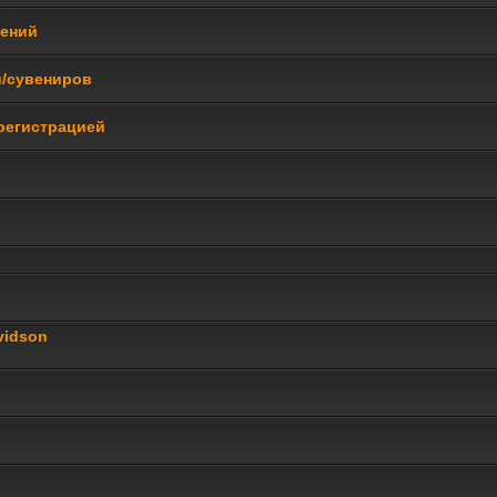
щений
и/сувениров
регистрацией
vidson