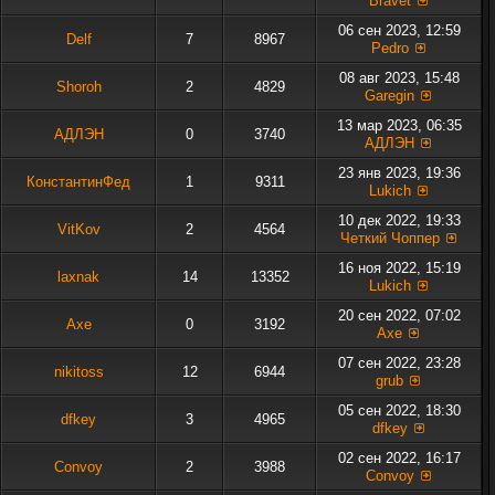
Bravet
06 сен 2023, 12:59
Delf
7
8967
Pedro
08 авг 2023, 15:48
Shoroh
2
4829
Garegin
13 мар 2023, 06:35
АДЛЭН
0
3740
АДЛЭН
23 янв 2023, 19:36
КонстантинФед
1
9311
Lukich
10 дек 2022, 19:33
VitKov
2
4564
Четкий Чоппер
16 ноя 2022, 15:19
laxnak
14
13352
Lukich
20 сен 2022, 07:02
Axe
0
3192
Axe
07 сен 2022, 23:28
nikitoss
12
6944
grub
05 сен 2022, 18:30
dfkey
3
4965
dfkey
02 сен 2022, 16:17
Convoy
2
3988
Convoy