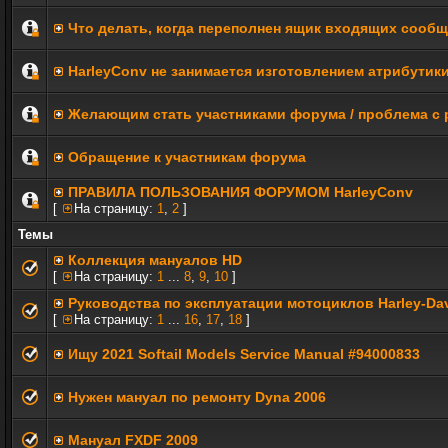
Что делать, когда переполнен ящик входящих сооб
HarleyConv не занимается изготовлением атрибутик
Желающим стать участниками форума / проблема с 
Обращение к участникам форума
ПРАВИЛА ПОЛЬЗОВАНИЯ ФОРУМОМ HarleyConv
[
На страницу:
1
,
2
]
Темы
Коллекция мануалов HD
[
На страницу:
1
...
8
,
9
,
10
]
Руководства по эксплуатации мотоциклов Harley-Da
[
На страницу:
1
...
16
,
17
,
18
]
Ищу 2021 Softail Models Service Manual #94000833
Нужен мануал по ремонту Dyna 2006
Мануал FXDF 2009