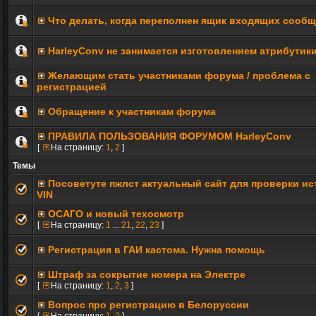
Что делать, когда переполнен ящик входящих сооб
HarleyConv не занимается изготовлением атрибутик
Желающим стать участниками форума / проблема с
регистрацией
Обращение к участникам форума
ПРАВИЛА ПОЛЬЗОВАНИЯ ФОРУМОМ HarleyConv
[
На страницу:
1
,
2
]
Темы
Посоветуте пжлст актуальный сайт для проверки ис
VIN
ОСАГО и новый техосмотр
[
На страницу:
1
...
21
,
22
,
23
]
Регистрация в ГАИ кастома. Нужна помощь
Штраф за сокрытие номера на Электре
[
На страницу:
1
,
2
,
3
]
Вопрос про регистрацию в Белоруссии