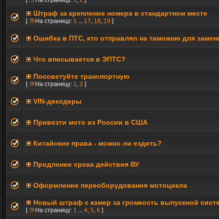
[
На страницу:
1
,
2
]
Штраф за крепление номера в стандартном месте
[
На страницу:
1
...
17
,
18
,
19
]
Ошибка в ПТС, кто отправлял на таможню для заме
Что вписывается в ЭПТС?
Посоветуйте транспортную
[
На страницу:
1
,
2
]
VIN-декодеры
Привезти мото из России в США
Китайские права - можно ли ездить?
Продление срока действия ВУ
Оформление переоборудования мотоцикла
Новый штраф с камер за громкость выпускной сист
[
На страницу:
1
...
4
,
5
,
6
]