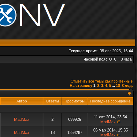
Текущее время: 08 авг 2026, 15:44
Часовой пояс: UTC + 3 часа
Отметить все темы как прочтённые
На страницу
1
,
2
,
3
,
4
,
5
...
18
След.
Автор
Ответы
Просмотры
Последнее сообщение
11 окт 2014, 23:54
MadMax
2
699926
MadMax
06 мар 2014, 15:35
MadMax
18
1354287
MadMax