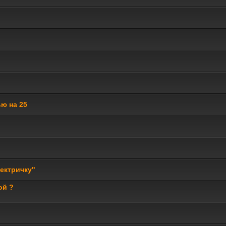
ью на 25
ектричку"
ой ?