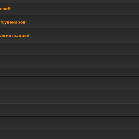
щений
и/сувениров
регистрацией