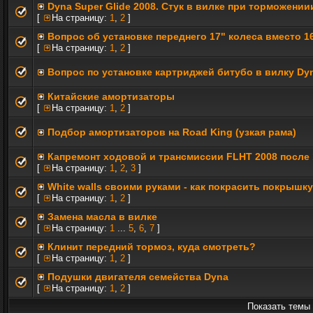
Dyna Super Glide 2008. Стук в вилке при торможении
[
На страницу:
1
,
2
]
Вопрос об установке переднего 17" колеса вместо 1
[
На страницу:
1
,
2
]
Вопрос по установке картриджей битубо в вилку D
Китайские амортизаторы
[
На страницу:
1
,
2
]
Подбор амортизаторов на Road King (узкая рама)
Капремонт ходовой и трансмиссии FLHT 2008 после 
[
На страницу:
1
,
2
,
3
]
White walls своими руками - как покрасить покрышку
[
На страницу:
1
,
2
]
Замена масла в вилке
[
На страницу:
1
...
5
,
6
,
7
]
Клинит передний тормоз, куда смотреть?
[
На страницу:
1
,
2
]
Подушки двигателя семейства Dyna
[
На страницу:
1
,
2
]
Показать темы 