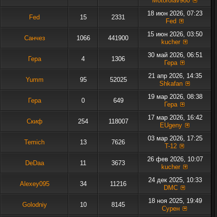
Motorolav980
18 июн 2026, 07:23
Fed
15
2331
Fed
15 июн 2026, 03:50
Санчез
1066
441900
kucher
30 май 2026, 06:51
Гера
4
1306
Гера
21 апр 2026, 14:35
Yumm
95
52025
Shkafan
19 мар 2026, 08:38
Гера
0
649
Гера
17 мар 2026, 16:42
Скиф
254
118007
EUgeny
03 мар 2026, 17:25
Temich
13
7626
T-12
26 фев 2026, 10:07
DeDaa
11
3673
kucher
24 дек 2025, 10:33
Alexey095
34
11216
DMC
18 ноя 2025, 19:49
Golodniy
10
8145
Сурен