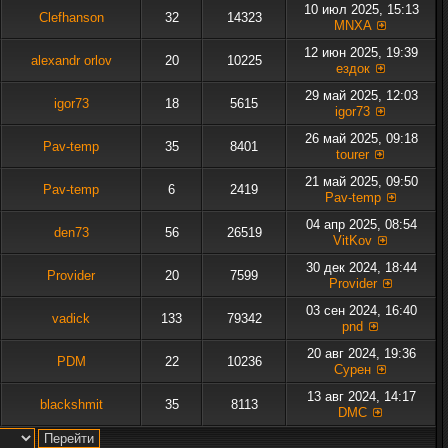
10 июл 2025, 15:13
Clefhanson
32
14323
MNXA
12 июн 2025, 19:39
alexandr orlov
20
10225
ездок
29 май 2025, 12:03
igor73
18
5615
igor73
26 май 2025, 09:18
Pav-temp
35
8401
tourer
21 май 2025, 09:50
Pav-temp
6
2419
Pav-temp
04 апр 2025, 08:54
den73
56
26519
VitKov
30 дек 2024, 18:44
Provider
20
7599
Provider
03 сен 2024, 16:40
vadick
133
79342
pnd
20 авг 2024, 19:36
PDM
22
10236
Сурен
13 авг 2024, 14:17
blackshmit
35
8113
DMC