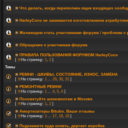
Что делать, когда переполнен ящик входящих сооб
HarleyConv не занимается изготовлением атрибутик
Желающим стать участниками форума / проблема с 
Обращение к участникам форума
ПРАВИЛА ПОЛЬЗОВАНИЯ ФОРУМОМ HarleyConv
[
На страницу:
1
,
2
]
Темы
РЕМНИ - ШКИВЫ, СОСТОЯНИЕ, ИЗНОС, ЗАМЕНА
[
На страницу:
1
...
29
,
30
,
31
]
РЕМОНТНЫЕ РЕМНИ
[
На страницу:
1
...
4
,
5
,
6
]
Посоветуйте шиномонтаж в Москве
[
На страницу:
1
,
2
]
Амортизаторы Bitubo. Ваши отзывы
[
На страницу:
1
...
17
,
18
,
19
]
Подскажите куда копать, дергает коробка