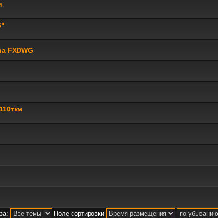
и
6"
yna FXDWG
110ткм
за:
Поле сортировки