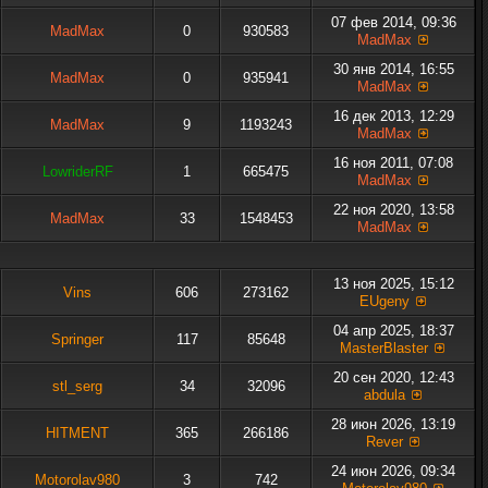
07 фев 2014, 09:36
MadMax
0
930583
MadMax
30 янв 2014, 16:55
MadMax
0
935941
MadMax
16 дек 2013, 12:29
MadMax
9
1193243
MadMax
16 ноя 2011, 07:08
LowriderRF
1
665475
MadMax
22 ноя 2020, 13:58
MadMax
33
1548453
MadMax
13 ноя 2025, 15:12
Vins
606
273162
EUgeny
04 апр 2025, 18:37
Springer
117
85648
MasterBlaster
20 сен 2020, 12:43
stl_serg
34
32096
abdula
28 июн 2026, 13:19
HITMENT
365
266186
Rever
24 июн 2026, 09:34
Motorolav980
3
742