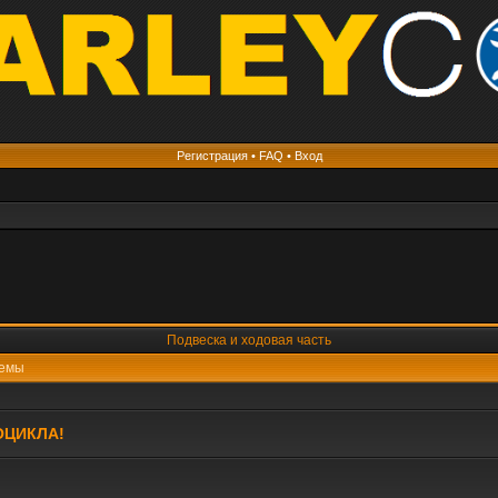
Регистрация
•
FAQ
•
Вход
Подвеска и ходовая часть
емы
ОЦИКЛА!