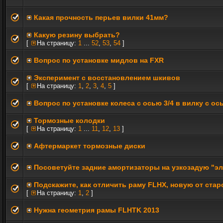
Какая прочность перьев вилки 41мм?
Какую резину выбрать?
[
На страницу:
1
...
52
,
53
,
54
]
Вопрос по установке мидлов на FXR
Эксперимент с восстановлением шкивов
[
На страницу:
1
,
2
,
3
,
4
,
5
]
Вопрос по установке колеса с осью 3/4 в вилку с ос
Тормозные колодки
[
На страницу:
1
...
11
,
12
,
13
]
Афтермаркет тормозные диски
Посоветуйте задние амортизаторы на узкозадую "эл
Подскажите, как отличить раму FLHX, новую от стар
[
На страницу:
1
,
2
]
Нужна геометрия рамы FLHTK 2013